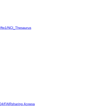
ov/ftp1/NCI_Thesaurus
5504/FAIRsharing.4cvwxa