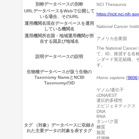
別称
データベースの別称
NCI Thesaurus
URL
データベースをWebで公開して
https://ncit.nci.nih.gov
いる場合、そのURL
運用機関名
現在データベースを運用
National Cancer Instit
している機関名
運用機関所在国・地域
運用機関が所
アメリカ合衆国
在する国及び地域名
The National
て、ID、推奨する名
説明
データベースの説明
ンダード策定組織、
す。
生物種
データベースが扱う生物の
Taxonomy NameとNCBI
Homo sapiens
(
9606
)
TaxonomyのID
ゲノム/遺伝子
cDNA/EST
遺伝的多様性
エピジェネティクス
DNA
RNA
タンパク質
タグ （対象）
データベースに収録さ
糖質
れた主要データの対象を表すタグ
脂質
代謝物