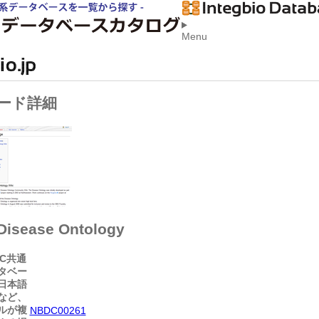
Menu
ード詳細
Disease Ontology
DC共通
タベー
。日本語
など、
ルが複
NBDC00261