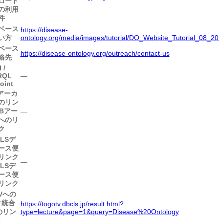
ロード
の利用
件
ベース
https://disease-
い方
ontology.org/media/images/tutorial/DO_Website_Tutorial_08_20
ベース
https://disease-ontology.org/outreach/contact-us
絡先
 /
RQL
―
oint
Bアーカ
のリン
DBアー
―
へのリ
ク
ALSデ
ース便
リンク
―
ALSデ
ース便
リンク
Vへの
ク
統合
https://togotv.dbcls.jp/result.html?
のリン
type=lecture&page=1&query=Disease%20Ontology