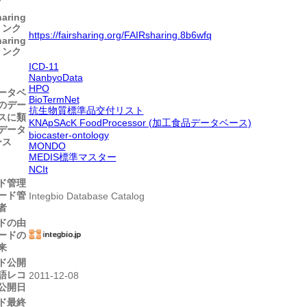
ク
aring
リンク
https://fairsharing.org/FAIRsharing.8b6wfq
aring
リンク
ICD-11
NanbyoData
HPO
ータベ
BioTermNet
のデー
抗生物質標準品交付リスト
スに類
KNApSAcK FoodProcessor (加工食品データベース)
データ
biocaster-ontology
ース
MONDO
MEDIS標準マスター
NCIt
ド管理
ード管
Integbio Database Catalog
者
ドの由
ードの
来
ド公開
語レコ
2011-12-08
公開日
ド最終