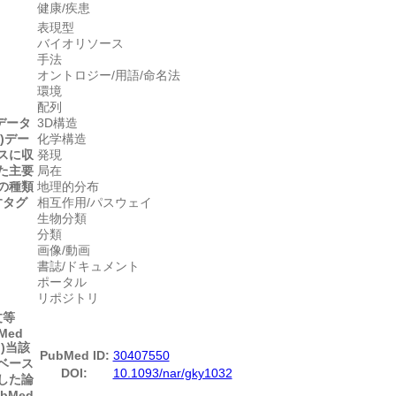
健康/疾患
表現型
バイオリソース
手法
オントロジー/用語/命名法
環境
配列
(データ
3D構造
)
デー
化学構造
スに収
発現
た主要
局在
の種類
地理的分布
すタグ
相互作用/パスウェイ
生物分類
分類
画像/動画
書誌/ドキュメント
ポータル
リポジトリ
文等
Med
)
当該
PubMed ID:
30407550
ベース
DOI:
10.1093/nar/gky1032
した論
bMed