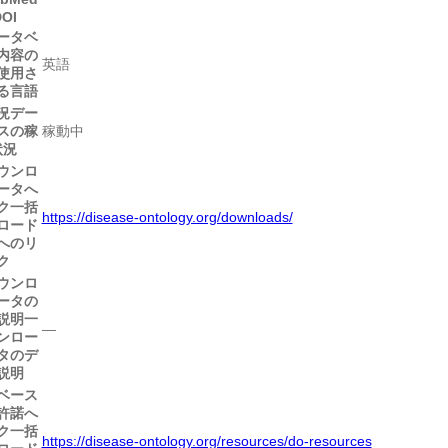
DOI
ータベ
内容の
英語
使用さ
る言語
況
デー
スの稼
稼動中
状況
ウンロ
ータへ
ク
一括
https://disease-ontology.org/downloads/
ロード
へのリ
ク
ウンロ
ータの
説明
一
―
ンロー
タのデ
説明
ベース
許諾へ
ク
一括
https://disease-ontology.org/resources/do-resources