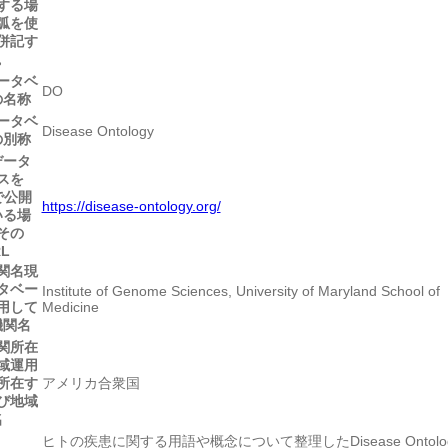
する場
弧を使
併記す
。
ータベ
DO
の名称
ータベ
Disease Ontology
の別称
データ
スを
で公開
https://disease-ontology.org/
いる場
その
RL
関名
現
タベー
Institute of Genome Sciences, University of Maryland School of
用して
Medicine
機関名
関所在
域
運用
所在す
アメリカ合衆国
び地域
名
ヒトの疾患に関する用語や概念について整理したDisease Ontolo