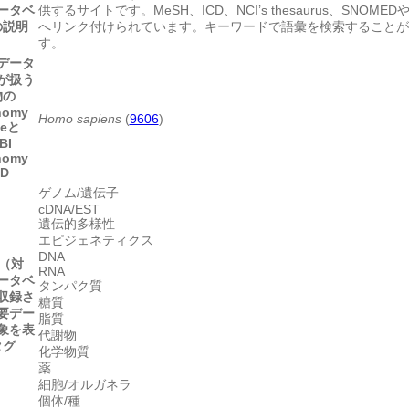
ータベ
供するサイトです。MeSH、ICD、NCI’s thesaurus、SNOMEDや
の説明
へリンク付けられています。キーワードで語彙を検索することが
す。
データ
が扱う
物の
nomy
Homo sapiens
(
9606
)
meと
BI
nomy
ID
ゲノム/遺伝子
cDNA/EST
遺伝的多様性
エピジェネティクス
DNA
 （対
RNA
ータベ
タンパク質
収録さ
糖質
要デー
脂質
象を表
代謝物
タグ
化学物質
薬
細胞/オルガネラ
個体/種