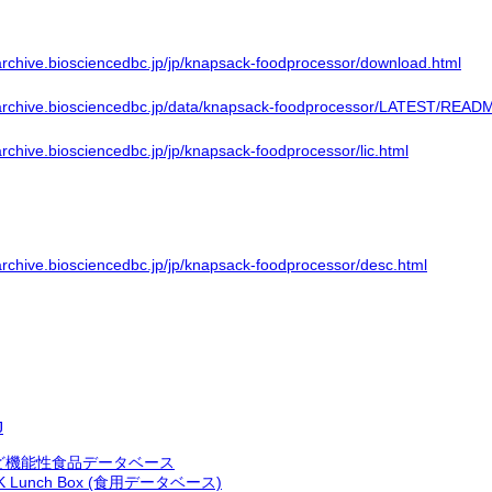
barchive.biosciencedbc.jp/jp/knapsack-foodprocessor/download.html
barchive.biosciencedbc.jp/data/knapsack-foodprocessor/LATEST/READ
archive.biosciencedbc.jp/jp/knapsack-foodprocessor/lic.html
archive.biosciencedbc.jp/jp/knapsack-foodprocessor/desc.html
J
ど機能性食品データベース
K Lunch Box (食用データベース)