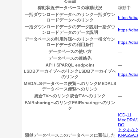
る言語
稼動状況
データベースの稼動状況
稼動中
一括ダウンロードデータへのリンク
一括ダウン
https://d
ロードデータへのリンク
一括ダウンロードデータのデータ説明
一括ダウ
https://d
ンロードデータのデータ説明
データベースの利用許諾へのリンク
一括ダウン
https://db
ロードデータの利用条件
データベースの使い方
―
データベースの連絡先
―
API / SPARQL endpoint
―
LSDBアーカイブへのリンク
LSDBアーカイブへ
https://db
のリンク
MEDALSデータベース便覧へのリンク
MEDALS
―
データベース便覧へのリンク
統合TVへのリンク
統合TVへのリンク
―
FAIRsharingへのリンク
FAIRsharingへのリン
―
ク
ICD-11
MedDRA/
DO
トクホな
類似データベース
このデータベースに類似した
KNApSAc