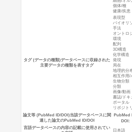
細胞/オル
個体/種
健康/疾患
表現型
バイオリ
手法
オントロジ
環境
配列
3D構造
化学構造
タグ (データの種類)
データベースに収録された
発現
主要データの種類を表すタグ
局在
地理的分
相互作用/
生物分類
分類
画像/動画
書誌/ドキ
ポータル
リポジト
論文等 (PubMed ID/DOI)
当該データベースに関
PubMed 
連した論文のPubMed ID/DOI
DOI:
言語
データベースの内容の記載に使用されてい
日本語