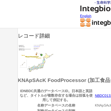
English
レコード詳細
KNApSAcK FoodProcessor (加
ID
NBDC共通のデータベースID。日本語と英語
など、タイトルが複数存在する場合は括弧を使
NBDC013
用して併記する。
名称
データベースの名称
KNApSAc
別称
データベースの別称
―