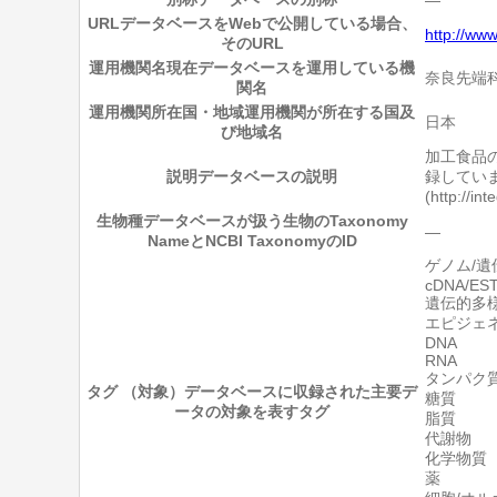
URL
データベースをWebで公開している場合、
http://ww
そのURL
運用機関名
現在データベースを運用している機
奈良先端科
関名
運用機関所在国・地域
運用機関が所在する国及
日本
び地域名
加工食品
説明
データベースの説明
録していま
(http://i
生物種
データベースが扱う生物のTaxonomy
―
NameとNCBI TaxonomyのID
ゲノム/遺
cDNA/ES
遺伝的多
エピジェ
DNA
RNA
タンパク
タグ （対象）
データベースに収録された主要デ
糖質
ータの対象を表すタグ
脂質
代謝物
化学物質
薬