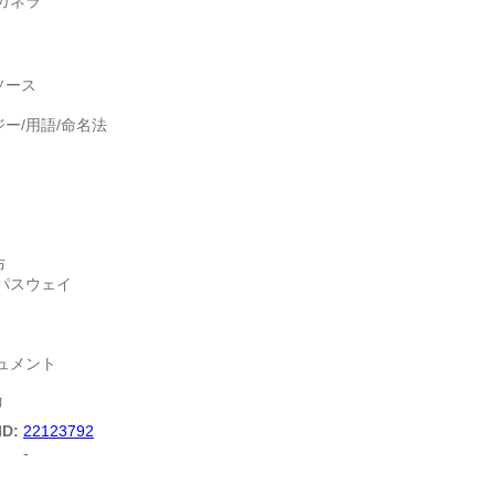
ガネラ
ソース
ー/用語/命名法
布
パスウェイ
ュメント
リ
ID:
22123792
-