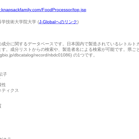
w.knapsackfamily.com/FoodProcessor/top.jsp
学技術大学院大学 (
J-Globalへのリンク
)
の成分に関するデータベースです。日本国内で製造されているレトルト
す。成分リストからの検索や、製造者名による検索が可能です。県ごとの検索も
ntegbio.jp/dbcatalog/record/nbdc01086) の1つです。
伝子
T
様性
ネティクス
質