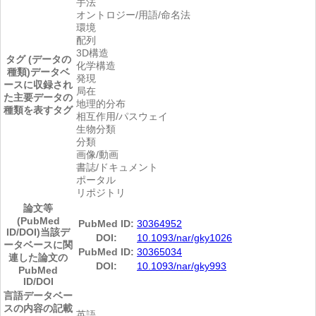
手法
オントロジー/用語/命名法
環境
配列
3D構造
タグ (データの
化学構造
種類)
データベ
発現
ースに収録され
局在
た主要データの
地理的分布
種類を表すタグ
相互作用/パスウェイ
生物分類
分類
画像/動画
書誌/ドキュメント
ポータル
リポジトリ
論文等
(PubMed
PubMed ID:
30364952
ID/DOI)
当該デ
DOI:
10.1093/nar/gky1026
ータベースに関
PubMed ID:
30365034
連した論文の
DOI:
10.1093/nar/gky993
PubMed
ID/DOI
言語
データベー
スの内容の記載
英語