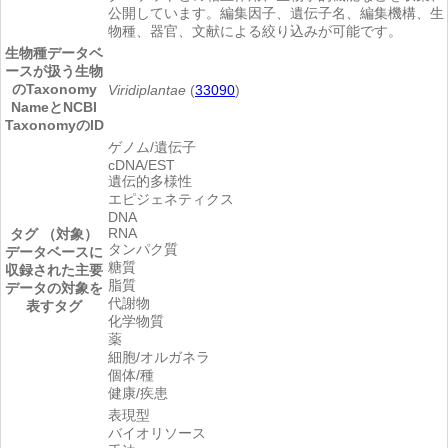
公開しています。編集因子、遺伝子名、編集機構、生
物種、器官、文献による絞り込みが可能です。
生物種
データベ
ースが扱う生物
のTaxonomy
Viridiplantae
(
33090
)
NameとNCBI
TaxonomyのID
ゲノム/遺伝子
cDNA/EST
遺伝的多様性
エピジェネティクス
DNA
RNA
タグ （対象）
タンパク質
データベースに
糖質
収録された主要
脂質
データの対象を
代謝物
表すタグ
化学物質
薬
細胞/オルガネラ
個体/種
健康/疾患
表現型
バイオリソース