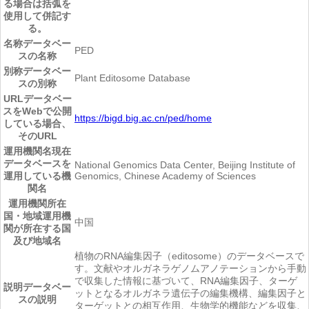
る場合は括弧を
使用して併記す
る。
名称
データベー
PED
スの名称
別称
データベー
Plant Editosome Database
スの別称
URL
データベー
スをWebで公開
https://bigd.big.ac.cn/ped/home
している場合、
そのURL
運用機関名
現在
データベースを
National Genomics Data Center, Beijing Institute of
運用している機
Genomics, Chinese Academy of Sciences
関名
運用機関所在
国・地域
運用機
中国
関が所在する国
及び地域名
植物のRNA編集因子（editosome）のデータベースで
す。文献やオルガネラゲノムアノテーションから手動
で収集した情報に基づいて、RNA編集因子、ターゲ
説明
データベー
ットとなるオルガネラ遺伝子の編集機構、編集因子と
スの説明
ターゲットとの相互作用、生物学的機能などを収集、