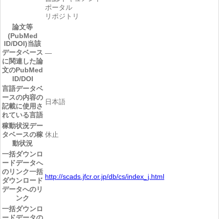
ポータル
リポジトリ
論文等
(PubMed
ID/DOI)
当該
データベース
―
に関連した論
文のPubMed
ID/DOI
言語
データベ
ースの内容の
日本語
記載に使用さ
れている言語
稼動状況
デー
タベースの稼
休止
動状況
一括ダウンロ
ードデータへ
のリンク
一括
http://scads.jfcr.or.jp/db/cs/index_j.html
ダウンロード
データへのリ
ンク
一括ダウンロ
ードデータの