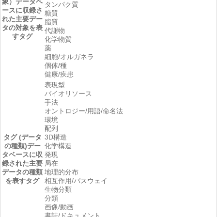
象）
データベ
タンパク質
ースに収録さ
糖質
れた主要デー
脂質
タの対象を表
代謝物
すタグ
化学物質
薬
細胞/オルガネラ
個体/種
健康/疾患
表現型
バイオリソース
手法
オントロジー/用語/命名法
環境
配列
タグ (データ
3D構造
の種類)
デー
化学構造
タベースに収
発現
録された主要
局在
データの種類
地理的分布
を表すタグ
相互作用/パスウェイ
生物分類
分類
画像/動画
書誌/ドキュメント