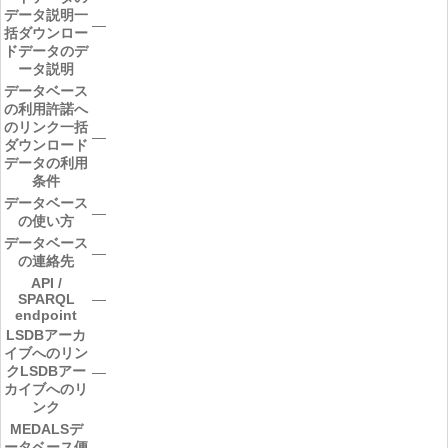
データ説明
一
―
括ダウンロー
ドデータのデ
ータ説明
データベース
の利用許諾へ
のリンク
一括
―
ダウンロード
データの利用
条件
データベース
―
の使い方
データベース
―
の連絡先
API /
SPARQL
―
endpoint
LSDBアーカ
イブへのリン
ク
LSDBアー
―
カイブへのリ
ンク
MEDALSデ
ータベース便