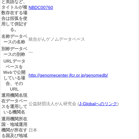
と英語など、
タイトルが複
NBDC00760
数存在する場
合は括弧を使
用して併記す
る。
名称
データベ
統合がんゲノムデータベース
ースの名称
別称
データベ
―
ースの別称
URL
データ
ベースを
Webで公開
http://genomecenter.jfcr.or.jp/genomedb/
している場
合、その
URL
運用機関名
現
在データベー
公益財団法人がん研究会 (
J-Globalへのリンク
)
スを運用して
いる機関名
運用機関所在
国・地域
運用
機関が所在す
日本
る国及び地域