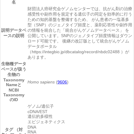
名
財団法人癌研究会ゲノムセンターでは、抗がん剤の治療
感受性や副作用を規定する遺伝子の同定を効率的に行う
ための知的基盤を整備するため、 がん患者の一塩基多
型（SNP）のジェノタイプ頻度と、薬剤応答性や副作用
説明
データベ
の情報を統合した「統合がんゲノムデータベース」 を
ースの説明
公開しています。SNPのジェノタイプ頻度情報はダウン
ロード可能です。 後継の改訂版として統合がんゲノム
データポータル
（https://integbio.jp/dbcatalog/record/nbdc02488 ）が
あります。
生物種
データ
ベースが扱う
生物の
Taxonomy
Homo sapiens
(
9606
)
Nameと
NCBI
Taxonomy
のID
ゲノム/遺伝子
cDNA/EST
遺伝的多様性
エピジェネティクス
DNA
タグ （対
RNA