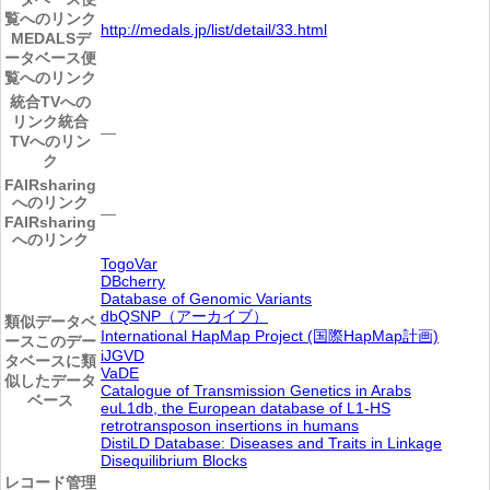
覧へのリンク
http://medals.jp/list/detail/33.html
MEDALSデ
ータベース便
覧へのリンク
統合TVへの
リンク
統合
―
TVへのリン
ク
FAIRsharing
へのリンク
―
FAIRsharing
へのリンク
TogoVar
DBcherry
Database of Genomic Variants
dbQSNP（アーカイブ）
類似データベ
International HapMap Project (国際HapMap計画)
ース
このデー
iJGVD
タベースに類
VaDE
似したデータ
Catalogue of Transmission Genetics in Arabs
ベース
euL1db, the European database of L1-HS
retrotransposon insertions in humans
DistiLD Database: Diseases and Traits in Linkage
Disequilibrium Blocks
レコード管理