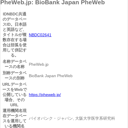
PheWeb.jp: BioBank Japan PheWeb
ID
NBDC共通
のデータベー
スID。日本語
と英語など、
タイトルが複
NBDC02641
数存在する場
合は括弧を使
用して併記す
る。
名称
データベ
PheWeb.jp
ースの名称
別称
データベ
BioBank Japan PheWeb
ースの別称
URL
データベ
ースをWebで
公開している
https://pheweb.jp/
場合、その
URL
運用機関名
現
在データベー
バイオバンク・ジャパン, 大阪大学医学系研究科
スを運用して
いる機関名