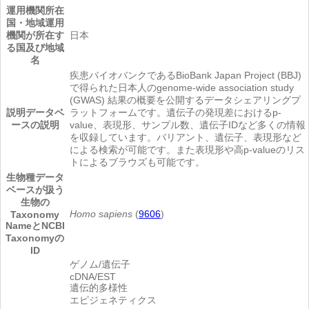
運用機関所在
国・地域
運用
機関が所在す
日本
る国及び地域
名
疾患バイオバンクであるBioBank Japan Project (BBJ)
で得られた日本人のgenome-wide association study
(GWAS) 結果の概要を公開するデータシェアリングプ
説明
データベ
ラットフォームです。遺伝子の発現差におけるp-
ースの説明
value、表現形、サンプル数、遺伝子IDなど多くの情報
を収録しています。バリアント、遺伝子、表現形など
による検索が可能です。また表現形や高p-valueのリス
トによるブラウズも可能です。
生物種
データ
ベースが扱う
生物の
Homo sapiens
(
9606
)
Taxonomy
NameとNCBI
Taxonomyの
ID
ゲノム/遺伝子
cDNA/EST
遺伝的多様性
エピジェネティクス