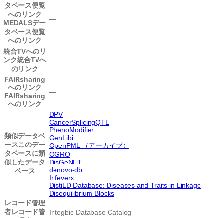
タベース便覧
へのリンク
―
MEDALSデー
タベース便覧
へのリンク
統合TVへのリ
ンク
統合TVへ
―
のリンク
FAIRsharing
へのリンク
―
FAIRsharing
へのリンク
DPV
CancerSplicingQTL
PhenoModifier
類似データベ
GenLibi
ース
このデー
OpenPML （アーカイブ）
タベースに類
OGRO
似したデータ
DisGeNET
denovo-db
ベース
Infevers
DistiLD Database: Diseases and Traits in Linkage
Disequilibrium Blocks
レコード管理
者
レコード管
Integbio Database Catalog