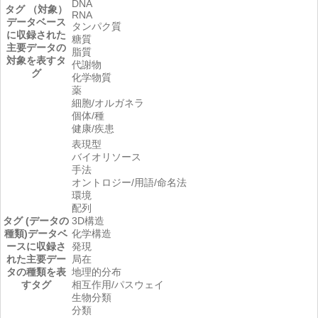
DNA
タグ （対象）
RNA
データベース
タンパク質
に収録された
糖質
主要データの
脂質
対象を表すタ
代謝物
グ
化学物質
薬
細胞/オルガネラ
個体/種
健康/疾患
表現型
バイオリソース
手法
オントロジー/用語/命名法
環境
配列
タグ (データの
3D構造
種類)
データベ
化学構造
ースに収録さ
発現
れた主要デー
局在
タの種類を表
地理的分布
すタグ
相互作用/パスウェイ
生物分類
分類