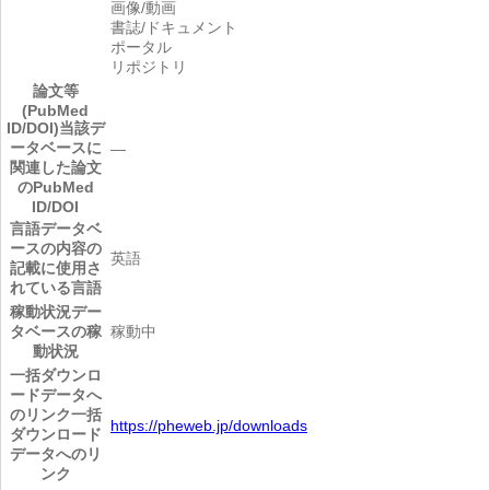
画像/動画
書誌/ドキュメント
ポータル
リポジトリ
論文等
(PubMed
ID/DOI)
当該デ
ータベースに
―
関連した論文
のPubMed
ID/DOI
言語
データベ
ースの内容の
英語
記載に使用さ
れている言語
稼動状況
デー
タベースの稼
稼動中
動状況
一括ダウンロ
ードデータへ
のリンク
一括
https://pheweb.jp/downloads
ダウンロード
データへのリ
ンク