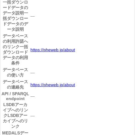
一括ダウンロ
ードデータの
データ説明
一
―
括ダウンロー
ドデータのデ
ータ説明
データベース
の利用許諾へ
のリンク
一括
https://pheweb.jp/about
ダウンロード
データの利用
条件
データベース
―
の使い方
データベース
https://pheweb.jp/about
の連絡先
API / SPARQL
―
endpoint
LSDBアーカ
イブへのリン
ク
LSDBアー
―
カイブへのリ
ンク
MEDALSデー