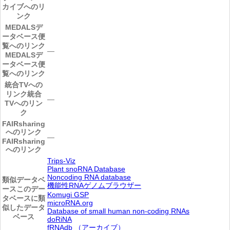
カイブへのリ
ンク
MEDALSデ
ータベース便
覧へのリンク
―
MEDALSデ
ータベース便
覧へのリンク
統合TVへの
リンク
統合
―
TVへのリン
ク
FAIRsharing
へのリンク
―
FAIRsharing
へのリンク
Trips-Viz
Plant snoRNA Database
Noncoding RNA database
類似データベ
機能性RNAゲノムブラウザー
ース
このデー
Komugi GSP
タベースに類
microRNA.org
似したデータ
Database of small human non-coding RNAs
ベース
doRiNA
fRNAdb （アーカイブ）