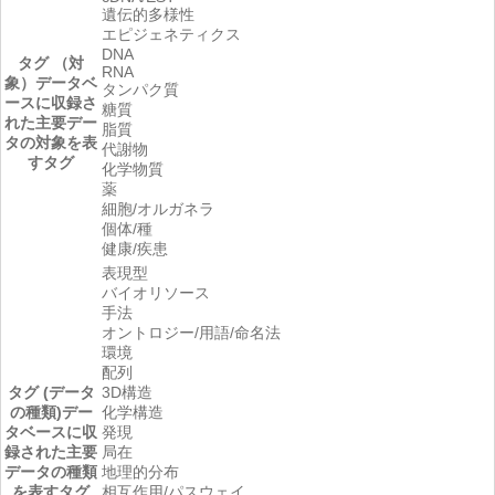
遺伝的多様性
エピジェネティクス
DNA
タグ （対
RNA
象）
データベ
タンパク質
ースに収録さ
糖質
れた主要デー
脂質
タの対象を表
代謝物
すタグ
化学物質
薬
細胞/オルガネラ
個体/種
健康/疾患
表現型
バイオリソース
手法
オントロジー/用語/命名法
環境
配列
タグ (データ
3D構造
の種類)
デー
化学構造
タベースに収
発現
録された主要
局在
データの種類
地理的分布
を表すタグ
相互作用/パスウェイ