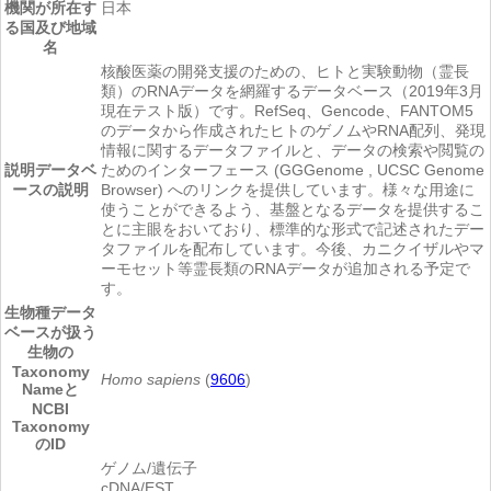
機関が所在す
日本
る国及び地域
名
核酸医薬の開発支援のための、ヒトと実験動物（霊長
類）のRNAデータを網羅するデータベース（2019年3月
現在テスト版）です。RefSeq、Gencode、FANTOM5
のデータから作成されたヒトのゲノムやRNA配列、発現
情報に関するデータファイルと、データの検索や閲覧の
説明
データベ
ためのインターフェース (GGGenome , UCSC Genome
ースの説明
Browser) へのリンクを提供しています。様々な用途に
使うことができるよう、基盤となるデータを提供するこ
とに主眼をおいており、標準的な形式で記述されたデー
タファイルを配布しています。今後、カニクイザルやマ
ーモセット等霊長類のRNAデータが追加される予定で
す。
生物種
データ
ベースが扱う
生物の
Taxonomy
Homo sapiens
(
9606
)
Nameと
NCBI
Taxonomy
のID
ゲノム/遺伝子
cDNA/EST