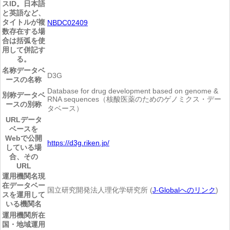
スID。日本語
と英語など、
タイトルが複
NBDC02409
数存在する場
合は括弧を使
用して併記す
る。
名称
データベ
D3G
ースの名称
Database for drug development based on genome &
別称
データベ
RNA sequences（核酸医薬のためのゲノミクス・デー
ースの別称
タベース）
URL
データ
ベースを
Webで公開
https://d3g.riken.jp/
している場
合、その
URL
運用機関名
現
在データベー
国立研究開発法人理化学研究所 (
J-Globalへのリンク
)
スを運用して
いる機関名
運用機関所在
国・地域
運用