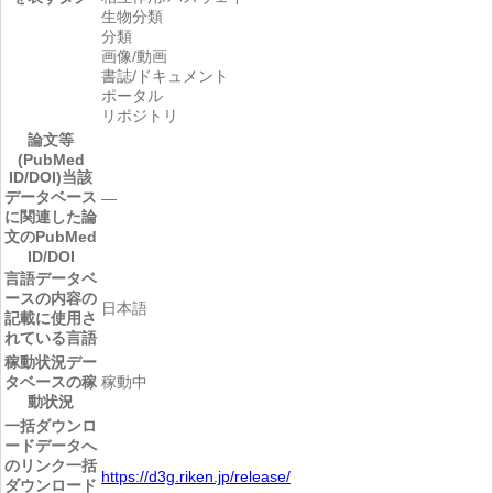
生物分類
分類
画像/動画
書誌/ドキュメント
ポータル
リポジトリ
論文等
(PubMed
ID/DOI)
当該
データベース
―
に関連した論
文のPubMed
ID/DOI
言語
データベ
ースの内容の
日本語
記載に使用さ
れている言語
稼動状況
デー
タベースの稼
稼動中
動状況
一括ダウンロ
ードデータへ
のリンク
一括
https://d3g.riken.jp/release/
ダウンロード