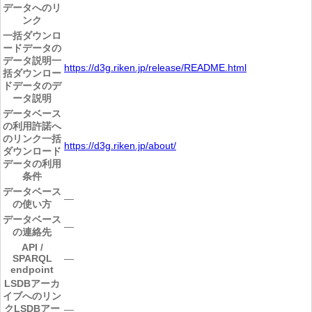
データへのリ
ンク
一括ダウンロ
ードデータの
データ説明
一
https://d3g.riken.jp/release/README.html
括ダウンロー
ドデータのデ
ータ説明
データベース
の利用許諾へ
のリンク
一括
https://d3g.riken.jp/about/
ダウンロード
データの利用
条件
データベース
―
の使い方
データベース
―
の連絡先
API /
SPARQL
―
endpoint
LSDBアーカ
イブへのリン
ク
LSDBアー
―