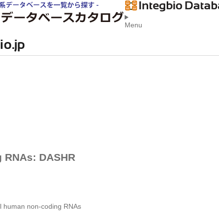
Menu
ng RNAs: DASHR
ll human non-coding RNAs