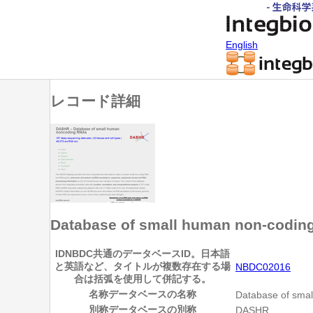
English
レコード詳細
Database of small human non-codi
ID
NBDC共通のデータベースID。日本語
と英語など、タイトルが複数存在する場
NBDC02016
合は括弧を使用して併記する。
名称
データベースの名称
Database of sma
別称
データベースの別称
DASHR