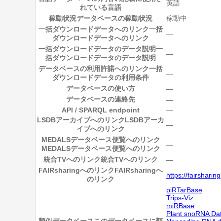
英語
れている言語
稼動状況
データベースの稼動状況
稼動中
一括ダウンロードデータへのリンク
一括
―
ダウンロードデータへのリンク
一括ダウンロードデータのデータ説明
一
―
括ダウンロードデータのデータ説明
データベースの利用許諾へのリンク
一括
―
ダウンロードデータの利用条件
データベースの使い方
―
データベースの連絡先
―
API / SPARQL endpoint
―
LSDBアーカイブへのリンク
LSDBアーカ
―
イブへのリンク
MEDALSデータベース便覧へのリンク
―
MEDALSデータベース便覧へのリンク
統合TVへのリンク
統合TVへのリンク
―
FAIRsharingへのリンク
FAIRsharingへ
https://fairshari
のリンク
piRTarBase
Trips-Viz
miRBase
Plant snoRNA Da
類似データベース
このデータベースに類