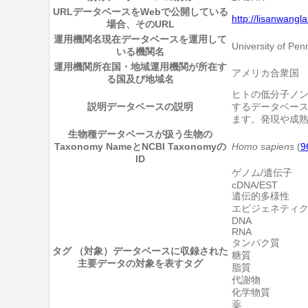
URL
データベースをWebで公開している
http://lisanwang
場合、そのURL
運用機関名
現在データベースを運用して
University of Penn
いる機関名
運用機関所在国・地域
運用機関が所在す
アメリカ合衆国
る国及び地域名
ヒトの低分子ノン
説明
データベースの説明
するデータベース
ます。発現や成熟
生物種
データベースが扱う生物の
Taxonomy NameとNCBI Taxonomyの
Homo sapiens
(
9
ID
ゲノム/遺伝子
cDNA/EST
遺伝的多様性
エピジェネティ
DNA
RNA
タンパク質
タグ （対象）
データベースに収録された
糖質
主要データの対象を表すタグ
脂質
代謝物
化学物質
薬