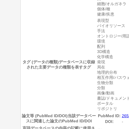
細胞/オルガネラ
個体/種
健康/疾患
表現型
バイオリソース
手法
オントロジー/用
環境
配列
3D構造
化学構造
タグ (データの種類)
データベースに収録
発現
された主要データの種類を表すタグ
局在
地理的分布
相互作用/パスウ
生物分類
分類
画像/動画
書誌/ドキュメン
ポータル
リポジトリ
論文等 (PubMed ID/DOI)
当該データベー
PubMed ID:
265
スに関連した論文のPubMed ID/DOI
DOI:
-
言語
データベースの内容の記載に使用さ