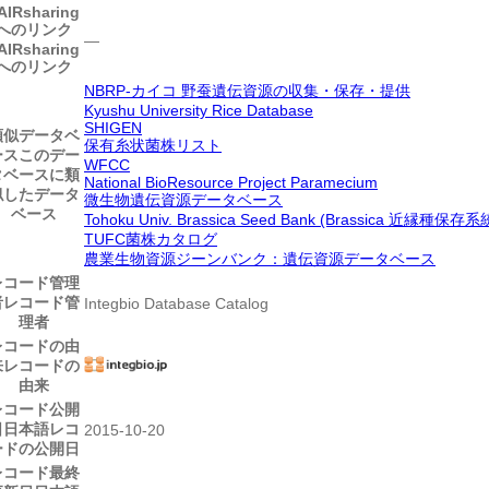
AIRsharing
へのリンク
―
AIRsharing
へのリンク
NBRP-カイコ 野蚕遺伝資源の収集・保存・提供
Kyushu University Rice Database
SHIGEN
類似データベ
保有糸状菌株リスト
ース
このデー
WFCC
タベースに類
National BioResource Project Paramecium
似したデータ
微生物遺伝資源データベース
ベース
Tohoku Univ. Brassica Seed Bank (Brassica 近縁種保存系
TUFC菌株カタログ
農業生物資源ジーンバンク：遺伝資源データベース
レコード管理
者
レコード管
Integbio Database Catalog
理者
レコードの由
来
レコードの
由来
レコード公開
日
日本語レコ
2015-10-20
ードの公開日
レコード最終