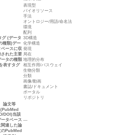
表現型
バイオリソース
手法
オントロジー/用語/命名法
環境
配列
タグ (データ
3D構造
の種類)
デー
化学構造
タベースに収
発現
録された主要
局在
データの種類
地理的分布
を表すタグ
相互作用/パスウェイ
生物分類
分類
画像/動画
書誌/ドキュメント
ポータル
リポジトリ
論文等
(PubMed
D/DOI)
当該
データベース
―
に関連した論
のPubMed