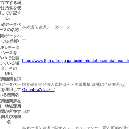
数存在する場
合は括弧を使
用して併記す
る。
名称
データベ
林木遺伝資源データベース
ースの名称
別称
データベ
―
ースの別称
URL
データ
ベースを
Webで公開
https://www.ffpri.affrc.go.jp/ftbc/iden/database/database.ht
している場
合、その
URL
運用機関名
現
在データベー
国立研究開発法人森林研究・整備機構 森林総合研究所 (
J-
スを運用して
Globalへのリンク
)
いる機関名
運用機関所在
国・地域
運用
機関が所在す
日本
る国及び地域
名
林木の遺伝資源に関するデータベースです。配布可能な遺