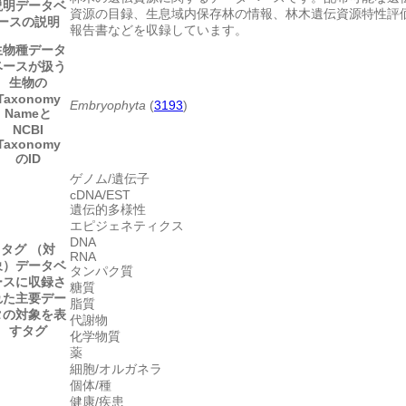
説明
データベ
資源の目録、生息域内保存林の情報、林木遺伝資源特性評
ースの説明
報告書などを収録しています。
生物種
データ
ベースが扱う
生物の
Taxonomy
Embryophyta
(
3193
)
Nameと
NCBI
Taxonomy
のID
ゲノム/遺伝子
cDNA/EST
遺伝的多様性
エピジェネティクス
DNA
タグ （対
RNA
象）
データベ
タンパク質
ースに収録さ
糖質
れた主要デー
脂質
タの対象を表
代謝物
すタグ
化学物質
薬
細胞/オルガネラ
個体/種
健康/疾患