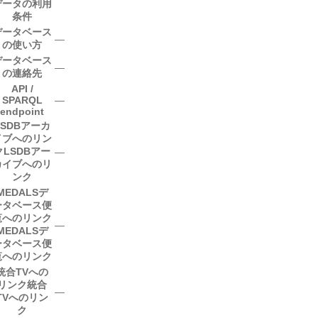
データの利用
条件
データベース
―
の使い方
データベース
―
の連絡先
API /
SPARQL
―
endpoint
LSDBアーカ
イブへのリン
ク
LSDBアー
―
カイブへのリ
ンク
MEDALSデ
ータベース便
覧へのリンク
―
MEDALSデ
ータベース便
覧へのリンク
統合TVへの
リンク
統合
―
TVへのリン
ク