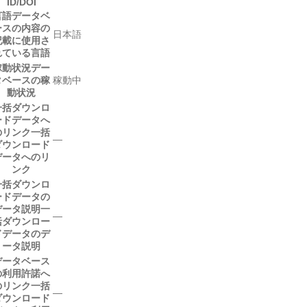
ID/DOI
言語
データベ
ースの内容の
日本語
記載に使用さ
れている言語
稼動状況
デー
タベースの稼
稼動中
動状況
一括ダウンロ
ードデータへ
のリンク
一括
―
ダウンロード
データへのリ
ンク
一括ダウンロ
ードデータの
データ説明
一
―
括ダウンロー
ドデータのデ
ータ説明
データベース
の利用許諾へ
のリンク
一括
―
ダウンロード