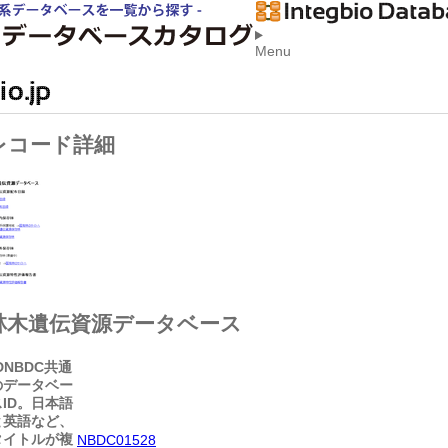
Menu
レコード詳細
林木遺伝資源データベース
D
NBDC共通
のデータベー
スID。日本語
と英語など、
タイトルが複
NBDC01528