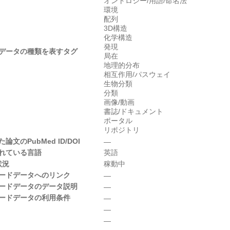
オントロジー/用語/命名法
環境
配列
3D構造
化学構造
発現
データの種類を表すタグ
局在
地理的分布
相互作用/パスウェイ
生物分類
分類
画像/動画
書誌/ドキュメント
ポータル
リポジトリ
のPubMed ID/DOI
―
れている言語
英語
状況
稼動中
ードデータへのリンク
―
ードデータのデータ説明
―
ードデータの利用条件
―
―
―