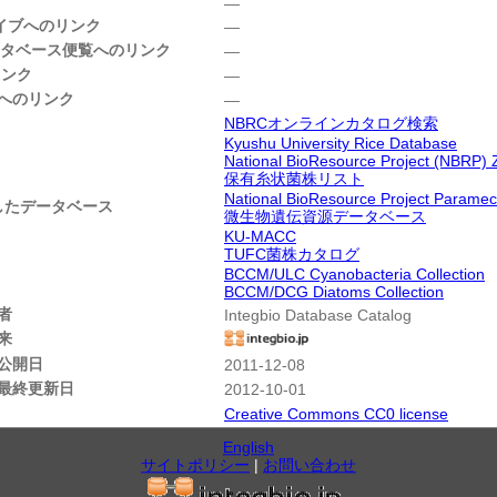
―
カイブへのリンク
―
データベース便覧へのリンク
―
リンク
―
ngへのリンク
―
NBRCオンラインカタログ検索
Kyushu University Rice Database
National BioResource Project (NBRP) 
保有糸状菌株リスト
National BioResource Project Parame
したデータベース
微生物遺伝資源データベース
KU-MACC
TUFC菌株カタログ
BCCM/ULC Cyanobacteria Collection
BCCM/DCG Diatoms Collection
者
Integbio Database Catalog
来
公開日
2011-12-08
最終更新日
2012-10-01
Creative Commons CC0 license
English
サイトポリシー
|
お問い合わせ