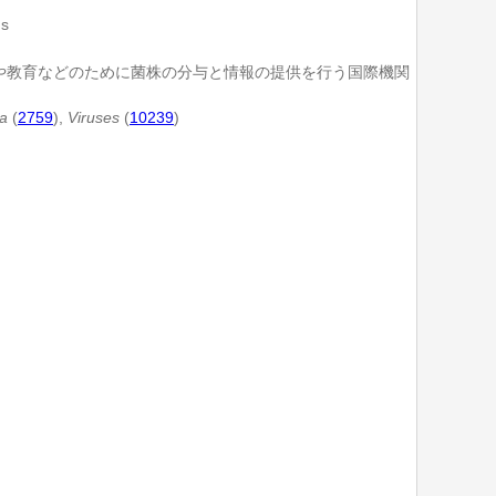
ns
や教育などのために菌株の分与と情報の提供を行う国際機関
a
(
2759
),
Viruses
(
10239
)