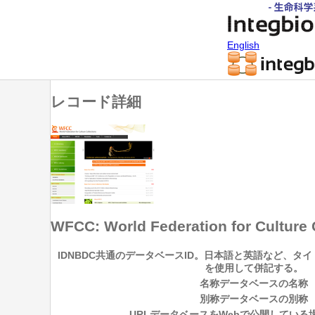
English
レコード詳細
WFCC: World Federation for Culture 
ID
NBDC共通のデータベースID。日本語と英語など、タ
を使用して併記する。
名称
データベースの名称
別称
データベースの別称
URL
データベースをWebで公開している場