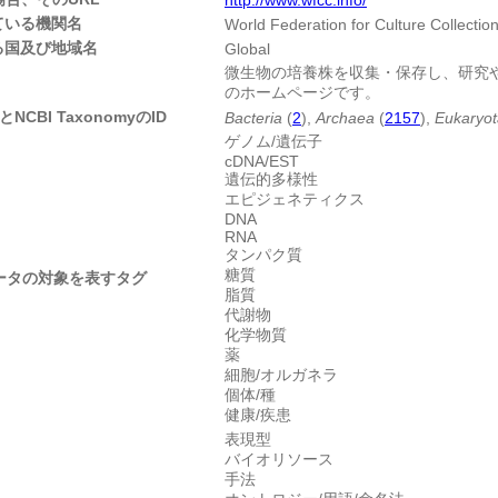
ている機関名
World Federation for Culture Collectio
る国及び地域名
Global
微生物の培養株を収集・保存し、研究
のホームページです。
CBI TaxonomyのID
Bacteria
(
2
),
Archaea
(
2157
),
Eukaryot
ゲノム/遺伝子
cDNA/EST
遺伝的多様性
エピジェネティクス
DNA
RNA
タンパク質
糖質
ータの対象を表すタグ
脂質
代謝物
化学物質
薬
細胞/オルガネラ
個体/種
健康/疾患
表現型
バイオリソース
手法