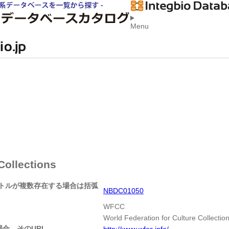
Menu
Collections
イトルが複数存在する場合は括弧
NBDC01050
WFCC
World Federation for Culture Collectio
合、そのURL
http://www.wfcc.info/