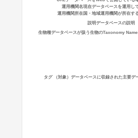
運用機関名
現在データベースを運用し
運用機関所在国・地域
運用機関が所在す
説明
データベースの説明
生物種
データベースが扱う生物のTaxonomy NameとN
タグ （対象）
データベースに収録された主要デ