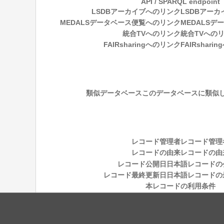
API / SPARQL endpoint
LSDBアーカイブへのリンク
LSDBアー
MEDALSデータベース便覧へのリンク
MEDALS
統合TVへのリンク
統合TVへの
FAIRsharingへのリンク
FAIRshari
類似データベース
このデータベースに類似
レコード管理者
レコード管理
レコードの由来
レコードの由
レコード公開日
日本語レコードの
レコード最終更新日
日本語レコードの
本レコードの利用条件