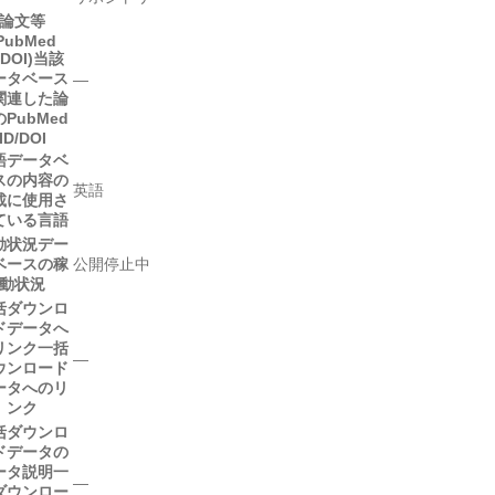
論文等
PubMed
/DOI)
当該
ータベース
―
関連した論
PubMed
ID/DOI
語
データベ
スの内容の
英語
載に使用さ
ている言語
動状況
デー
ベースの稼
公開停止中
動状況
括ダウンロ
ドデータへ
リンク
一括
―
ウンロード
ータへのリ
ンク
括ダウンロ
ドデータの
ータ説明
一
―
ダウンロー