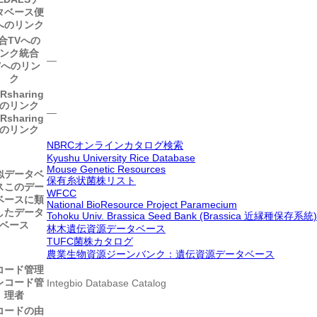
タベース便
へのリンク
合TVへの
ンク
統合
―
Vへのリン
ク
IRsharing
のリンク
―
IRsharing
のリンク
NBRCオンラインカタログ検索
Kyushu University Rice Database
Mouse Genetic Resources
似データベ
保有糸状菌株リスト
ス
このデー
WFCC
ベースに類
National BioResource Project Paramecium
したデータ
Tohoku Univ. Brassica Seed Bank (Brassica 近縁種保存系統)
ベース
林木遺伝資源データベース
TUFC菌株カタログ
農業生物資源ジーンバンク：遺伝資源データベース
コード管理
レコード管
Integbio Database Catalog
理者
コードの由