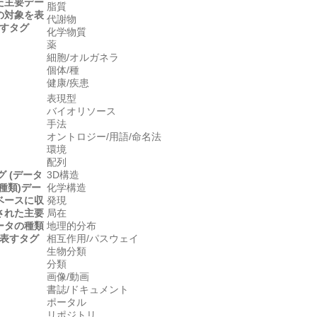
た主要デー
脂質
の対象を表
代謝物
すタグ
化学物質
薬
細胞/オルガネラ
個体/種
健康/疾患
表現型
バイオリソース
手法
オントロジー/用語/命名法
環境
配列
グ (データ
3D構造
種類)
デー
化学構造
ベースに収
発現
された主要
局在
ータの種類
地理的分布
表すタグ
相互作用/パスウェイ
生物分類
分類
画像/動画
書誌/ドキュメント
ポータル
リポジトリ