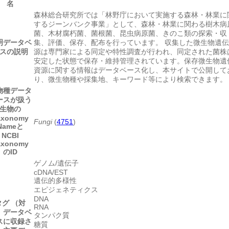
名
森林総合研究所では「林野庁において実施する森林・林業に
するジーンバンク事業」として、森林・林業に関わる樹木病
菌、木材腐朽菌、菌根菌、昆虫病原菌、きのこ類の探索・収
明
データベ
集、評価、保存、配布を行っています。 収集した微生物遺
スの説明
源は専門家による同定や特性調査が行われ、同定された菌株
安定した状態で保存・維持管理されています。保存微生物遺
資源に関する情報はデータベース化し、本サイトで公開して
り、微生物種や採集地、キーワード等により検索できます。
物種
データ
ースが扱う
生物の
axonomy
Fungi
(
4751
)
Nameと
NCBI
axonomy
のID
ゲノム/遺伝子
cDNA/EST
遺伝的多様性
エピジェネティクス
DNA
タグ （対
RNA
）
データベ
タンパク質
スに収録さ
糖質