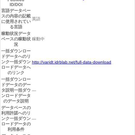
ID/DOI
言語
データベー
スの内容の記載
英語
に使用されてい
る言語
稼動状況
データ
ベースの稼動状
稼動中
況
一括ダウンロー
ドデータへのリ
ンク
一括ダウン
http://varidt.idrblab.net/full-data-download
ロードデータへ
のリンク
一括ダウンロー
ドデータのデー
タ説明
一括ダウ
―
ンロードデータ
のデータ説明
データベースの
利用許諾へのリ
ンク
一括ダウン
―
ロードデータの
利用条件