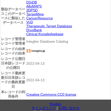
DGiDB
AlloMAPS
類似データベー
3DPSD
ス
このデータベ
TargetMine
ースに類似した
CancerResource
VnD
データベース
Therapeutic Target Database
DrugBank
Clinical Knowledgebase
レコード管理者
Integbio Database Catalog
レコード管理者
レコードの由来
レコードの由来
レコード公開日
日本語レコード
2022-04-13
の公開日
レコード最終更
新日
日本語レコ
2022-04-13
ードの最終更新
日
本レコードの利
Creative Commons CC0 license
用条件
English
サイトポリシー
|
お問い合わせ