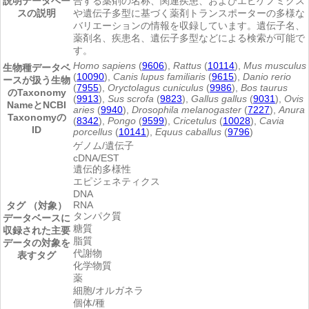
説明
データベー
合する薬剤の名称、関連疾患、およびエピゲノミクス
スの説明
や遺伝子多型に基づく薬剤トランスポーターの多様な
バリエーションの情報を収録しています。遺伝子名、
薬剤名、疾患名、遺伝子多型などによる検索が可能で
す。
Homo sapiens
(
9606
),
Rattus
(
10114
),
Mus musculus
生物種
データベ
(
10090
),
Canis lupus familiaris
(
9615
),
Danio rerio
ースが扱う生物
(
7955
),
Oryctolagus cuniculus
(
9986
),
Bos taurus
のTaxonomy
(
9913
),
Sus scrofa
(
9823
),
Gallus gallus
(
9031
),
Ovis
NameとNCBI
aries
(
9940
),
Drosophila melanogaster
(
7227
),
Anura
Taxonomyの
(
8342
),
Pongo
(
9599
),
Cricetulus
(
10028
),
Cavia
ID
porcellus
(
10141
),
Equus caballus
(
9796
)
ゲノム/遺伝子
cDNA/EST
遺伝的多様性
エピジェネティクス
DNA
RNA
タグ （対象）
タンパク質
データベースに
糖質
収録された主要
脂質
データの対象を
代謝物
表すタグ
化学物質
薬
細胞/オルガネラ
個体/種