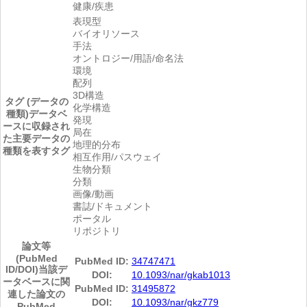
健康/疾患
表現型
バイオリソース
手法
オントロジー/用語/命名法
環境
配列
3D構造
タグ (データの
化学構造
種類)
データベ
発現
ースに収録され
局在
た主要データの
地理的分布
種類を表すタグ
相互作用/パスウェイ
生物分類
分類
画像/動画
書誌/ドキュメント
ポータル
リポジトリ
論文等
(PubMed
PubMed ID:
34747471
ID/DOI)
当該デ
DOI:
10.1093/nar/gkab1013
ータベースに関
PubMed ID:
31495872
連した論文の
DOI:
10.1093/nar/gkz779
PubMed