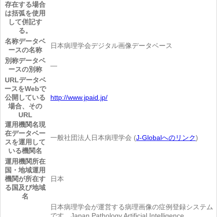
存在する場合
は括弧を使用
して併記す
る。
名称
データベ
日本病理学会デジタル画像データベース
ースの名称
別称
データベ
―
ースの別称
URL
データベ
ースをWebで
公開している
http://www.jpaid.jp/
場合、その
URL
運用機関名
現
在データベー
一般社団法人日本病理学会 (
J-Globalへのリンク
)
スを運用して
いる機関名
運用機関所在
国・地域
運用
機関が所在す
日本
る国及び地域
名
日本病理学会が運営する病理画像の症例登録システム
です。Japan Pathology Artificial Intelligence