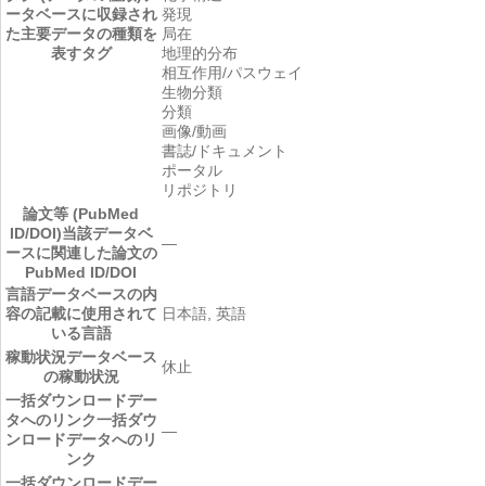
ータベースに収録され
発現
た主要データの種類を
局在
表すタグ
地理的分布
相互作用/パスウェイ
生物分類
分類
画像/動画
書誌/ドキュメント
ポータル
リポジトリ
論文等 (PubMed
ID/DOI)
当該データベ
―
ースに関連した論文の
PubMed ID/DOI
言語
データベースの内
容の記載に使用されて
日本語, 英語
いる言語
稼動状況
データベース
休止
の稼動状況
一括ダウンロードデー
タへのリンク
一括ダウ
―
ンロードデータへのリ
ンク
一括ダウンロードデー