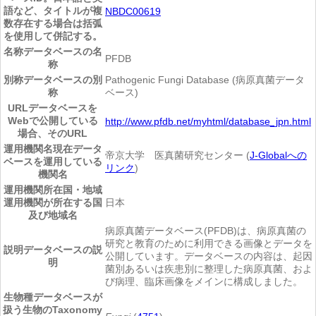
語など、タイトルが複
NBDC00619
数存在する場合は括弧
を使用して併記する。
名称
データベースの名
PFDB
称
別称
データベースの別
Pathogenic Fungi Database (病原真菌データ
称
ベース)
URL
データベースを
Webで公開している
http://www.pfdb.net/myhtml/database_jpn.html
場合、そのURL
運用機関名
現在データ
帝京大学 医真菌研究センター (
J-Globalへの
ベースを運用している
リンク
)
機関名
運用機関所在国・地域
運用機関が所在する国
日本
及び地域名
病原真菌データベース(PFDB)は、病原真菌の
研究と教育のために利用できる画像とデータを
説明
データベースの説
公開しています。データベースの内容は、起因
明
菌別あるいは疾患別に整理した病原真菌、およ
び病理、臨床画像をメインに構成しました。
生物種
データベースが
扱う生物のTaxonomy