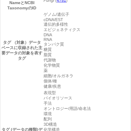
Fungi
(
4751
)
NameとNCBI
TaxonomyのID
ゲノム/遺伝子
cDNA/EST
遺伝的多様性
エピジェネティクス
DNA
RNA
タグ （対象）
データ
タンパク質
ベースに収録された主
糖質
要データの対象を表す
脂質
タグ
代謝物
化学物質
薬
細胞/オルガネラ
個体/種
健康/疾患
表現型
バイオリソース
手法
オントロジー/用語/命名法
環境
配列
3D構造
タグ (データの種類)
デ
化学構造