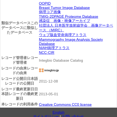
OOPID
Breast Tumor Image Database
病理コア画像
TMIG-2DPAGE Proteome Database
感染症 画像・映像アーカイブ
類似データベース
この
社団法人 日本医学放射線学会 画像データベ
データベースに類似し
ース （MIRC）
たデータベース
ウェブ版血管炎病理アトラス
Mammography Image Analysis Society
Database
NIAH病理アトラス
NCC-CIR
レコード管理者
レコー
Integbio Database Catalog
ド管理者
レコードの由来
レコー
ドの由来
レコード公開日
日本語
2011-12-08
レコードの公開日
レコード最終更新日
日
本語レコードの最終更
2013-05-01
新日
本レコードの利用条件
Creative Commons CC0 license
English
サイトポリシー
|
お問い合わせ