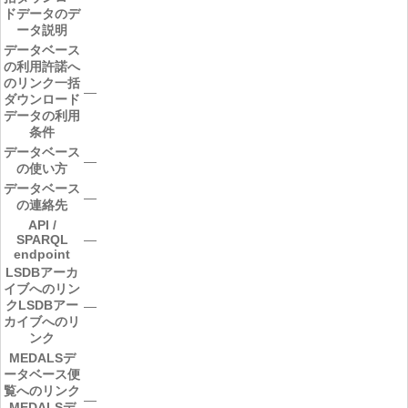
ドデータのデ
ータ説明
データベース
の利用許諾へ
のリンク
一括
―
ダウンロード
データの利用
条件
データベース
―
の使い方
データベース
―
の連絡先
API /
SPARQL
―
endpoint
LSDBアーカ
イブへのリン
ク
LSDBアー
―
カイブへのリ
ンク
MEDALSデ
ータベース便
覧へのリンク
―
MEDALSデ