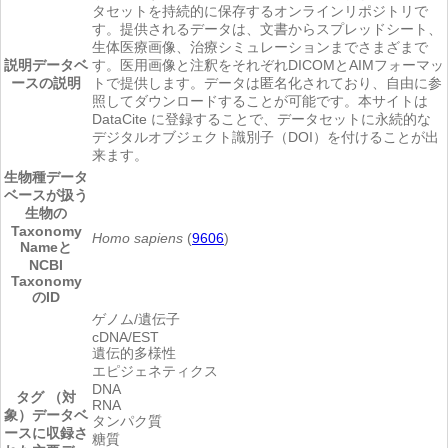
タセットを持続的に保存するオンラインリポジトリで
す。提供されるデータは、文書からスプレッドシート、
生体医療画像、治療シミュレーションまでさまざまで
説明
データベ
す。医用画像と注釈をそれぞれDICOMとAIMフォーマッ
ースの説明
トで提供します。データは匿名化されており、自由に参
照してダウンロードすることが可能です。本サイトは
DataCite に登録することで、データセットに永続的な
デジタルオブジェクト識別子（DOI）を付けることが出
来ます。
生物種
データ
ベースが扱う
生物の
Taxonomy
Homo sapiens
(
9606
)
Nameと
NCBI
Taxonomy
のID
ゲノム/遺伝子
cDNA/EST
遺伝的多様性
エピジェネティクス
DNA
タグ （対
RNA
象）
データベ
タンパク質
ースに収録さ
糖質