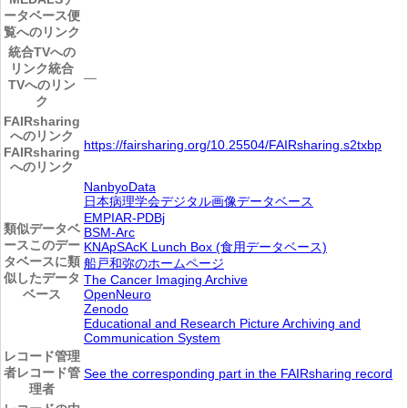
ータベース便
覧へのリンク
統合TVへの
リンク
統合
―
TVへのリン
ク
FAIRsharing
へのリンク
https://fairsharing.org/10.25504/FAIRsharing.s2txbp
FAIRsharing
へのリンク
NanbyoData
日本病理学会デジタル画像データベース
EMPIAR-PDBj
類似データベ
BSM-Arc
ース
このデー
KNApSAcK Lunch Box (食用データベース)
タベースに類
船戸和弥のホームページ
似したデータ
The Cancer Imaging Archive
ベース
OpenNeuro
Zenodo
Educational and Research Picture Archiving and
Communication System
レコード管理
者
レコード管
See the corresponding part in the FAIRsharing record
理者