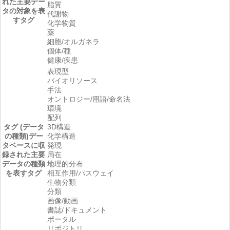
れた主要デー
脂質
タの対象を表
代謝物
すタグ
化学物質
薬
細胞/オルガネラ
個体/種
健康/疾患
表現型
バイオリソース
手法
オントロジー/用語/命名法
環境
配列
タグ (データ
3D構造
の種類)
デー
化学構造
タベースに収
発現
録された主要
局在
データの種類
地理的分布
を表すタグ
相互作用/パスウェイ
生物分類
分類
画像/動画
書誌/ドキュメント
ポータル
リポジトリ