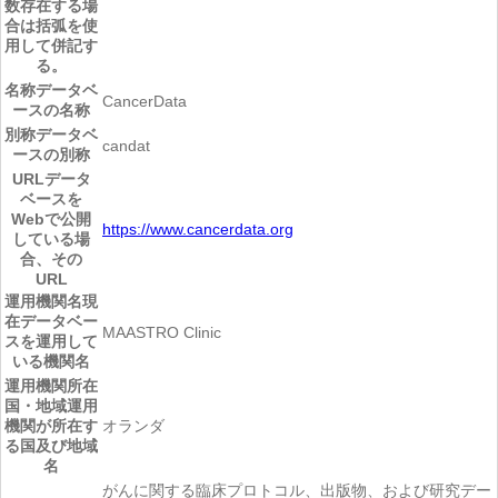
数存在する場
合は括弧を使
用して併記す
る。
名称
データベ
CancerData
ースの名称
別称
データベ
candat
ースの別称
URL
データ
ベースを
Webで公開
https://www.cancerdata.org
している場
合、その
URL
運用機関名
現
在データベー
MAASTRO Clinic
スを運用して
いる機関名
運用機関所在
国・地域
運用
機関が所在す
オランダ
る国及び地域
名
がんに関する臨床プロトコル、出版物、および研究デー