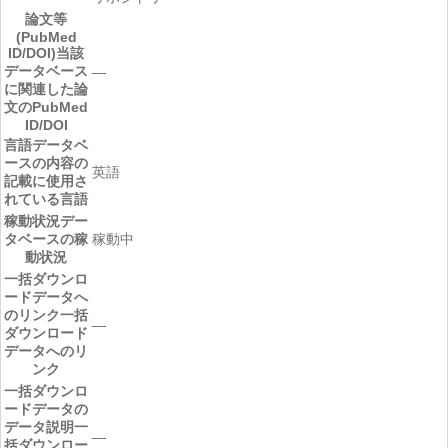
論文等
(PubMed
ID/DOI)
当該
データベース
―
に関連した論
文のPubMed
ID/DOI
言語
データベ
ースの内容の
英語
記載に使用さ
れている言語
稼動状況
デー
タベースの稼
稼動中
動状況
一括ダウンロ
ードデータへ
のリンク
一括
―
ダウンロード
データへのリ
ンク
一括ダウンロ
ードデータの
データ説明
一
―
括ダウンロー