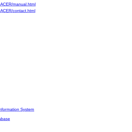
E/HACER/manual.html
/HACER/contact.html
Information System
tabase