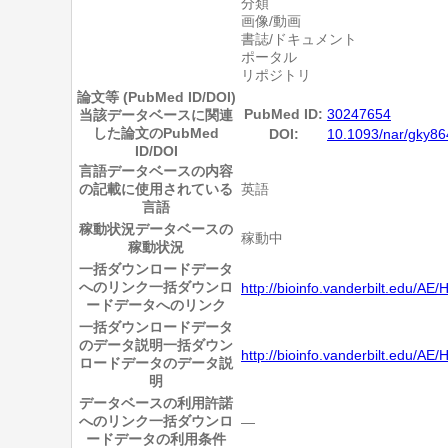
分類
画像/動画
書誌/ドキュメント
ポータル
リポジトリ
論文等 (PubMed ID/DOI)
PubMed ID:
30247654
当該データベースに関連
した論文のPubMed
DOI:
10.1093/nar/gky86
ID/DOI
言語
データベースの内容
の記載に使用されている
英語
言語
稼動状況
データベースの
稼動中
稼動状況
一括ダウンロードデータ
へのリンク
一括ダウンロ
http://bioinfo.vanderbilt.edu/A
ードデータへのリンク
一括ダウンロードデータ
のデータ説明
一括ダウン
http://bioinfo.vanderbilt.edu/AE
ロードデータのデータ説
明
データベースの利用許諾
へのリンク
一括ダウンロ
―
ードデータの利用条件