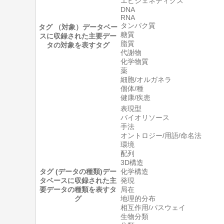
エピジェネティクス
DNA
RNA
タンパク質
タグ （対象）
データベー
糖質
スに収録された主要デー
脂質
タの対象を表すタグ
代謝物
化学物質
薬
細胞/オルガネラ
個体/種
健康/疾患
表現型
バイオリソース
手法
オントロジー/用語/命名法
環境
配列
3D構造
タグ (データの種類)
デー
化学構造
タベースに収録された主
発現
要データの種類を表すタ
局在
グ
地理的分布
相互作用/パスウェイ
生物分類