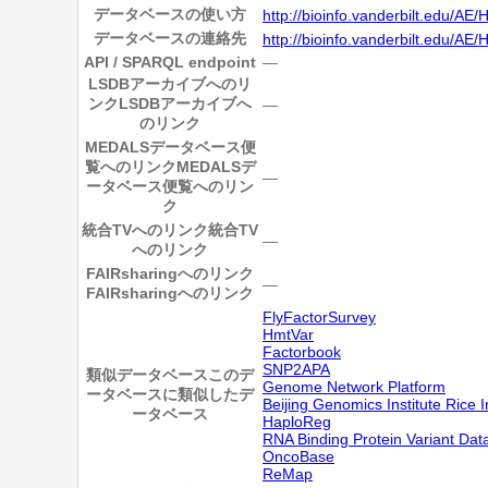
データベースの使い方
http://bioinfo.vanderbilt.edu/A
データベースの連絡先
http://bioinfo.vanderbilt.edu/AE
API / SPARQL endpoint
―
LSDBアーカイブへのリ
ンク
LSDBアーカイブへ
―
のリンク
MEDALSデータベース便
覧へのリンク
MEDALSデ
―
ータベース便覧へのリン
ク
統合TVへのリンク
統合TV
―
へのリンク
FAIRsharingへのリンク
―
FAIRsharingへのリンク
FlyFactorSurvey
HmtVar
Factorbook
SNP2APA
類似データベース
このデ
Genome Network Platform
ータベースに類似したデ
Beijing Genomics Institute Rice 
ータベース
HaploReg
RNA Binding Protein Variant Da
OncoBase
ReMap