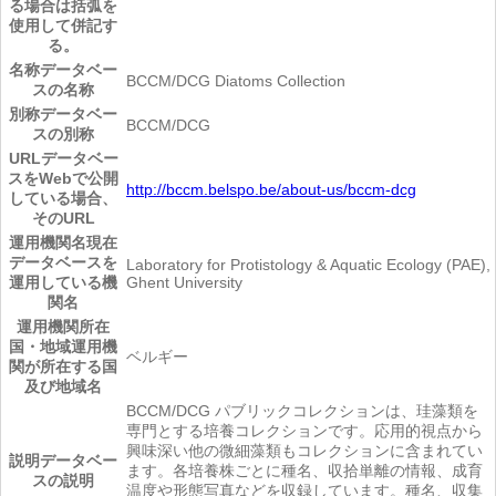
る場合は括弧を
使用して併記す
る。
名称
データベー
BCCM/DCG Diatoms Collection
スの名称
別称
データベー
BCCM/DCG
スの別称
URL
データベー
スをWebで公開
http://bccm.belspo.be/about-us/bccm-dcg
している場合、
そのURL
運用機関名
現在
データベースを
Laboratory for Protistology & Aquatic Ecology (PAE),
運用している機
Ghent University
関名
運用機関所在
国・地域
運用機
ベルギー
関が所在する国
及び地域名
BCCM/DCG パブリックコレクションは、珪藻類を
専門とする培養コレクションです。応用的視点から
興味深い他の微細藻類もコレクションに含まれてい
説明
データベー
ます。各培養株ごとに種名、収拾単離の情報、成育
スの説明
温度や形態写真などを収録しています。種名、収集