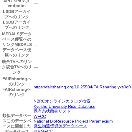
API / SPARQL
―
endpoint
LSDBアーカイ
ブへのリンク
―
LSDBアーカイ
ブへのリンク
MEDALSデータ
ベース便覧への
リンク
MEDALS
―
データベース便
覧へのリンク
統合TVへのリン
ク
統合TVへのリ
―
ンク
FAIRsharingへ
のリンク
https://fairsharing.org/10.25504/FAIRsharing.yxs0d0
FAIRsharingへ
のリンク
NBRCオンラインカタログ検索
Kyushu University Rice Database
保有糸状菌株リスト
類似データベー
WFCC
ス
このデータベ
National BioResource Project Paramecium
微生物遺伝資源データベース
ースに類似した
KU-MACC
データベース