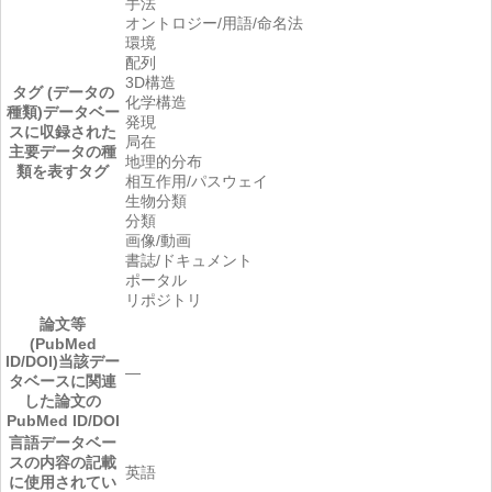
手法
オントロジー/用語/命名法
環境
配列
3D構造
タグ (データの
化学構造
種類)
データベー
発現
スに収録された
局在
主要データの種
地理的分布
類を表すタグ
相互作用/パスウェイ
生物分類
分類
画像/動画
書誌/ドキュメント
ポータル
リポジトリ
論文等
(PubMed
ID/DOI)
当該デー
―
タベースに関連
した論文の
PubMed ID/DOI
言語
データベー
スの内容の記載
英語
に使用されてい