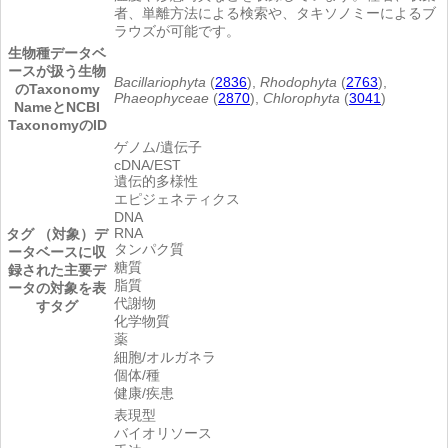
者、単離方法による検索や、タキソノミーによるブ
ラウズが可能です。
生物種
データベ
ースが扱う生物
Bacillariophyta
(
2836
),
Rhodophyta
(
2763
),
のTaxonomy
Phaeophyceae
(
2870
),
Chlorophyta
(
3041
)
NameとNCBI
TaxonomyのID
ゲノム/遺伝子
cDNA/EST
遺伝的多様性
エピジェネティクス
DNA
RNA
タグ （対象）
デ
タンパク質
ータベースに収
糖質
録された主要デ
脂質
ータの対象を表
代謝物
すタグ
化学物質
薬
細胞/オルガネラ
個体/種
健康/疾患
表現型
バイオリソース