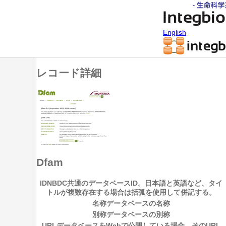
English
レコード詳細
Dfam
ID
NBDC共通のデータベースID。日本語と英語など、タイ
トルが複数存在する場合は括弧を使用して併記する。
名称
データベースの名称
別称
データベースの別称
URL
データベースをWebで公開している場合、そのURL