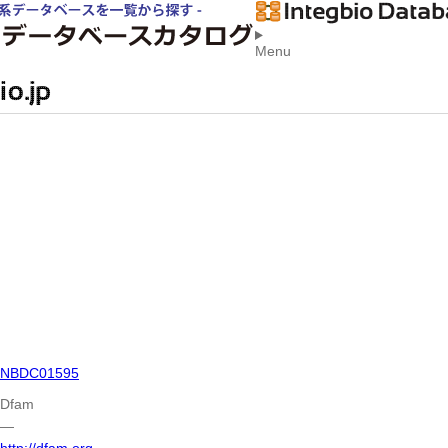
Menu
NBDC01595
Dfam
―
http://dfam.org