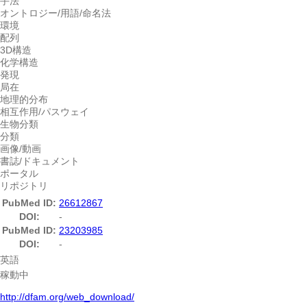
手法
オントロジー/用語/命名法
環境
配列
3D構造
化学構造
発現
局在
地理的分布
相互作用/パスウェイ
生物分類
分類
画像/動画
書誌/ドキュメント
ポータル
リポジトリ
PubMed ID:
26612867
DOI:
-
PubMed ID:
23203985
DOI:
-
英語
稼動中
http://dfam.org/web_download/