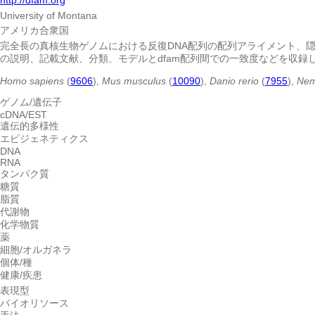
University of Montana
アメリカ合衆国
完全長の真核生物ゲノムにおける反復DNA配列の配列アライメント、
の説明、記載文献、分類、モデルとdfam配列間での一致度などを収録
Homo sapiens
(
9606
),
Mus musculus
(
10090
),
Danio rerio
(
7955
),
Nem
ゲノム/遺伝子
cDNA/EST
遺伝的多様性
エピジェネティクス
DNA
RNA
タンパク質
糖質
脂質
代謝物
化学物質
薬
細胞/オルガネラ
個体/種
健康/疾患
表現型
バイオリソース