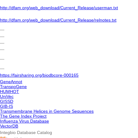
http://dfam.org/web_download/Current_Release/userman.txt
http://dfam.org/web_download/Current_Release/relnotes.txt
―
―
―
―
―
―
https://fairsharing.org/biodbcore-000165
GeneAnnot
TranspoGene
HUMHOT
UniVec
GISSD
GIB-IS
Transmembrane Helices in Genome Sequences
The Gene Index Project
Influenza Virus Database
VectorDB
Integbio Database Catalog