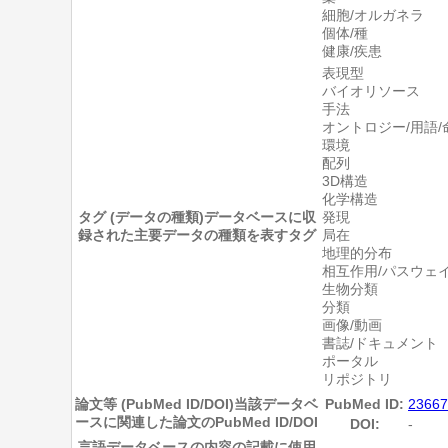
細胞/オルガネラ
個体/種
健康/疾患
表現型
バイオリソース
手法
オントロジー/用語/
環境
配列
3D構造
化学構造
タグ (データの種類)
データベースに収
発現
録された主要データの種類を表すタグ
局在
地理的分布
相互作用/パスウェ
生物分類
分類
画像/動画
書誌/ドキュメント
ポータル
リポジトリ
論文等 (PubMed ID/DOI)
当該データベ
PubMed ID:
23667
ースに関連した論文のPubMed ID/DOI
DOI:
-
言語
データベースの内容の記載に使用