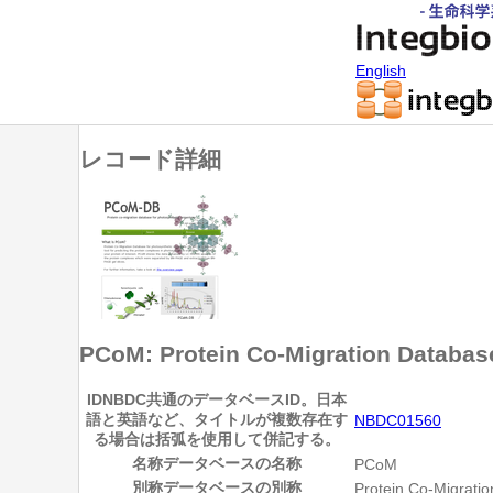
English
レコード詳細
PCoM: Protein Co-Migration Databas
ID
NBDC共通のデータベースID。日本
語と英語など、タイトルが複数存在す
NBDC01560
る場合は括弧を使用して併記する。
名称
データベースの名称
PCoM
別称
データベースの別称
Protein Co-Migratio