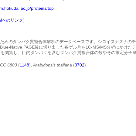
m.hokudai.ac.jp/proteins/top
obalへのリンク
)
めのタンパク質複合体解析のデータベースです。シロイヌナズナのチラコイドとS
lue-Native PAGE後に切り出した各ゲル片をLC-MS/MS分析にか
n Profieを閲覧し、目的タンパクを含むタンパク質複合体の数やその推定
PCC 6803
(
1148
),
Arabidopsis thaliana
(
3702
)