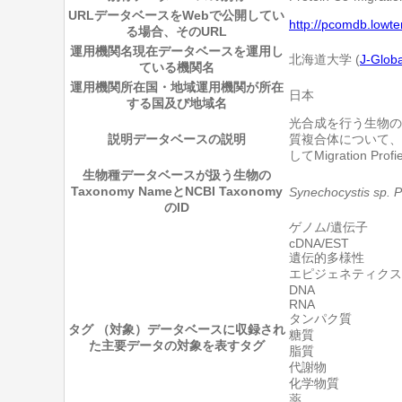
URL
データベースをWebで公開してい
http://pcomdb.lowte
る場合、そのURL
運用機関名
現在データベースを運用し
北海道大学 (
J-Gl
ている機関名
運用機関所在国・地域
運用機関が所在
日本
する国及び地域名
光合成を行う生物のた
説明
データベースの説明
質複合体について、B
してMigratio
生物種
データベースが扱う生物の
Taxonomy NameとNCBI Taxonomy
Synechocystis sp. 
のID
ゲノム/遺伝子
cDNA/EST
遺伝的多様性
エピジェネティクス
DNA
RNA
タンパク質
タグ （対象）
データベースに収録され
糖質
た主要データの対象を表すタグ
脂質
代謝物
化学物質
薬