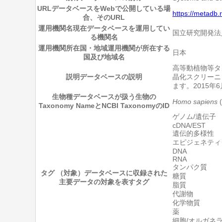
URL
データベースをWebで公開している場
https://metadb.
合、そのURL
運用機関名
現在データベースを運用してい
国立研究開発法
る機関名
運用機関所在国・地域
運用機関が所在する
日本
国及び地域名
高等動植物等タ
説明
データベースの説明
晶化スクリーニ
ます。2015年6
生物種
データベースが扱う生物の
Homo sapiens
(
Taxonomy NameとNCBI TaxonomyのID
ゲノム/遺伝子
cDNA/EST
遺伝的多様性
エピジェネティ
DNA
RNA
タンパク質
タグ （対象）
データベースに収録された
糖質
主要データの対象を表すタグ
脂質
代謝物
化学物質
薬
細胞/オルガネ