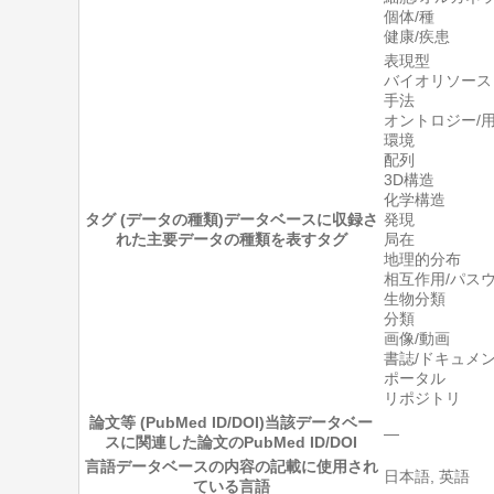
個体/種
健康/疾患
表現型
バイオリソース
手法
オントロジー/用
環境
配列
3D構造
化学構造
タグ (データの種類)
データベースに収録さ
発現
れた主要データの種類を表すタグ
局在
地理的分布
相互作用/パス
生物分類
分類
画像/動画
書誌/ドキュメ
ポータル
リポジトリ
論文等 (PubMed ID/DOI)
当該データベー
―
スに関連した論文のPubMed ID/DOI
言語
データベースの内容の記載に使用され
日本語, 英語
ている言語