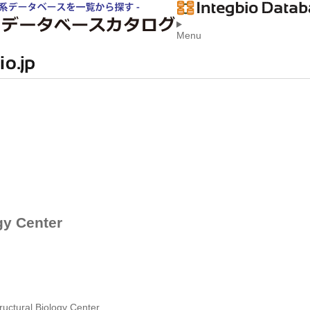
Menu
gy Center
uctural Biology Center