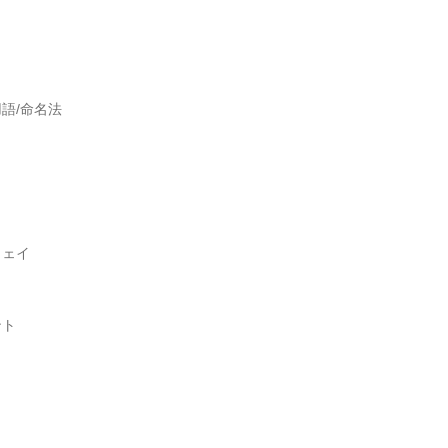
語/命名法
ウェイ
ント