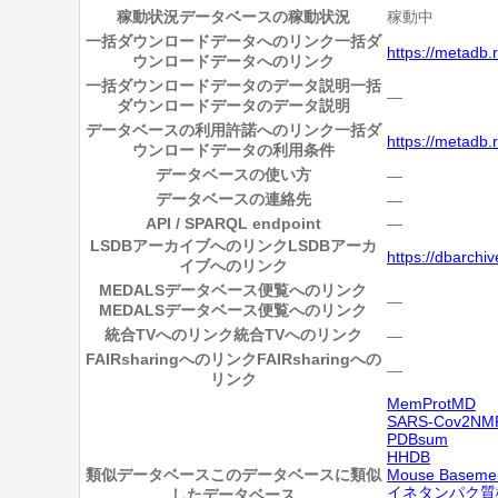
稼動状況
データベースの稼動状況
稼動中
一括ダウンロードデータへのリンク
一括ダ
https://metadb.
ウンロードデータへのリンク
一括ダウンロードデータのデータ説明
一括
―
ダウンロードデータのデータ説明
データベースの利用許諾へのリンク
一括ダ
https://metadb.r
ウンロードデータの利用条件
データベースの使い方
―
データベースの連絡先
―
API / SPARQL endpoint
―
LSDBアーカイブへのリンク
LSDBアーカ
https://dbarchi
イブへのリンク
MEDALSデータベース便覧へのリンク
―
MEDALSデータベース便覧へのリンク
統合TVへのリンク
統合TVへのリンク
―
FAIRsharingへのリンク
FAIRsharingへの
―
リンク
MemProtMD
SARS-Cov2NMR
PDBsum
HHDB
類似データベース
このデータベースに類似
Mouse Baseme
イネタンパク質
したデータベース