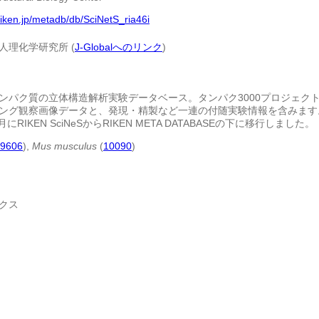
riken.jp/metadb/db/SciNetS_ria46i
人理化学研究所 (
J-Globalへのリンク
)
ンパク質の立体構造解析実験データベース。タンパク3000プロジェクト
ング観察画像データと、発現・精製など一連の付随実験情報を含みます
月にRIKEN SciNeSからRIKEN META DATABASEの下に移行しました。
9606
),
Mus musculus
(
10090
)
クス
ラ