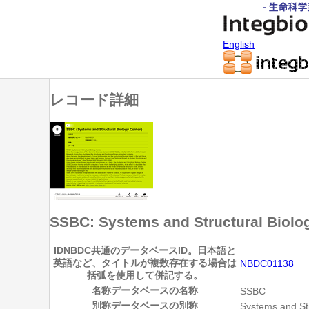
English
レコード詳細
SSBC: Systems and Structural Biolo
ID
NBDC共通のデータベースID。日本語と
英語など、タイトルが複数存在する場合は
NBDC01138
括弧を使用して併記する。
名称
データベースの名称
SSBC
別称
データベースの別称
Systems and Str