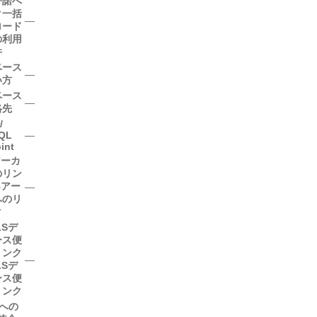
許諾へ
ク
一括
―
ロード
の利用
件
ベース
―
い方
ベース
―
絡先
/
QL
―
int
アーカ
のリン
Bアー
―
へのリ
ク
LSデ
ース便
リンク
―
LSデ
ース便
リンク
Vへの