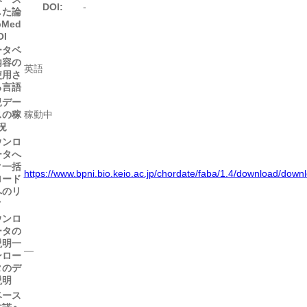
DOI:
-
した論
Med
OI
ータベ
内容の
英語
使用さ
る言語
況
デー
スの稼
稼動中
況
ウンロ
ータへ
ク
一括
https://www.bpni.bio.keio.ac.jp/chordate/faba/1.4/download/down
ロード
へのリ
ク
ウンロ
ータの
説明
一
―
ンロー
タのデ
説明
ベース