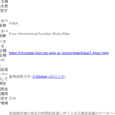
する場
弧を使
併記す
。
ータベ
FABA
名称
ータベ
Four-dimensional Ascidian Body Atlas
別称
ータ
スを
で公開
https://chordate.bpni.bio.keio.ac.jp/chordate/faba/1.4/top.html
る場
その
L
関名
現
タベー
慶應義塾大学 (
J-Globalへのリンク
)
用して
関名
関所在
域
運用
所在す
日本
び地域
多細胞生物の発生の時間的経過に伴う３次元構造画像のデータベ