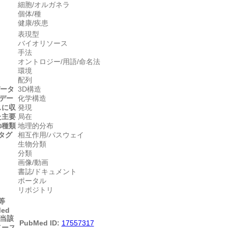
細胞/オルガネラ
個体/種
健康/疾患
表現型
バイオリソース
手法
オントロジー/用語/命名法
環境
配列
データ
3D構造
デー
化学構造
スに収
発現
た主要
局在
の種類
地理的分布
タグ
相互作用/パスウェイ
生物分類
分類
画像/動画
書誌/ドキュメント
ポータル
リポジトリ
等
Med
当該
PubMed ID:
17557317
ベース