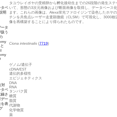
タユウレイボヤの受精卵から孵化後幼生までの26段階の発生ステ
ータベ
いて、形態の3次元画像および断面画像を取得し、データベース
説明
ます。これらの画像は、Alexa蛍光ファロイジンで染色したホヤの
チンを共焦点レーザー走査顕微鏡（CLSM）で可視化し、3000枚
像を再構築することにより得られたものです。
データ
が扱う
の
omy
Ciona intestinalis
(
7719
)
eと
I
omy
D
ゲノム/遺伝子
cDNA/EST
遺伝的多様性
エピジェネティクス
DNA
（対
RNA
ータベ
タンパク質
収録さ
糖質
要デー
脂質
象を表
代謝物
グ
化学物質
薬