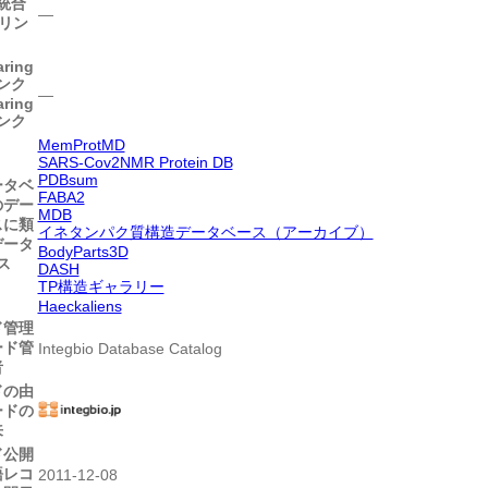
統合
―
のリン
ring
ンク
―
ring
ンク
MemProtMD
SARS-Cov2NMR Protein DB
PDBsum
ータベ
FABA2
のデー
MDB
スに類
イネタンパク質構造データベース（アーカイブ）
データ
BodyParts3D
ス
DASH
TP構造ギャラリー
Haeckaliens
ド管理
ード管
Integbio Database Catalog
者
ドの由
ードの
来
ド公開
語レコ
2011-12-08