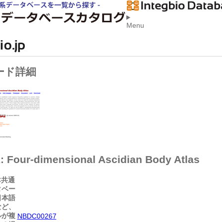
Menu
ード詳細
 Four-dimensional Ascidian Body Atlas
C共通
タベー
日本語
など、
ルが複
NBDC00267