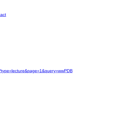
act
html?type=lecture&page=1&query=wwPDB