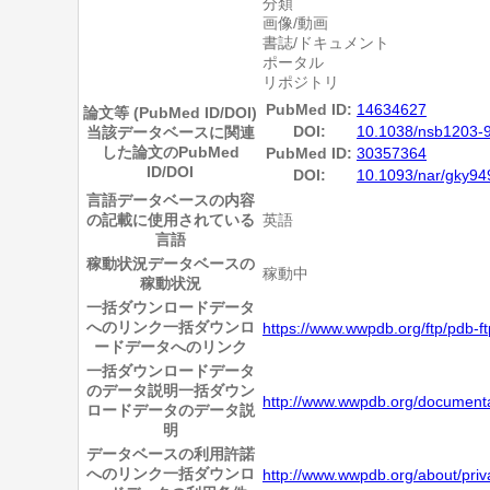
分類
画像/動画
書誌/ドキュメント
ポータル
リポジトリ
PubMed ID:
14634627
論文等 (PubMed ID/DOI)
DOI:
10.1038/nsb1203-
当該データベースに関連
した論文のPubMed
PubMed ID:
30357364
ID/DOI
DOI:
10.1093/nar/gky94
言語
データベースの内容
の記載に使用されている
英語
言語
稼動状況
データベースの
稼動中
稼動状況
一括ダウンロードデータ
へのリンク
一括ダウンロ
https://www.wwpdb.org/ftp/pdb-ft
ードデータへのリンク
一括ダウンロードデータ
のデータ説明
一括ダウン
http://www.wwpdb.org/documentat
ロードデータのデータ説
明
データベースの利用許諾
へのリンク
一括ダウンロ
http://www.wwpdb.org/about/priv