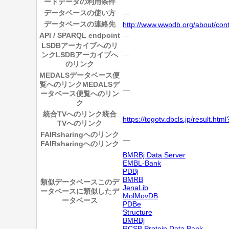
ードデータの利用条件
データベースの使い方
―
データベースの連絡先
http://www.wwpdb.org/about/cont
API / SPARQL endpoint
―
LSDBアーカイブへのリ
ンク
LSDBアーカイブへ
―
のリンク
MEDALSデータベース便
覧へのリンク
MEDALSデ
―
ータベース便覧へのリン
ク
統合TVへのリンク
統合
https://togotv.dbcls.jp/result.
TVへのリンク
FAIRsharingへのリンク
―
FAIRsharingへのリンク
BMRBj Data Server
EMBL-Bank
PDBj
BMRB
類似データベース
このデ
JenaLib
ータベースに類似したデ
MolMovDB
ータベース
PDBe
Structure
BMRBj
RCSB Protein Data Bank