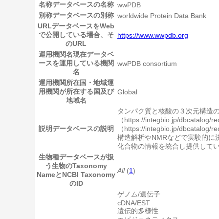
名称
データベースの名称
wwPDB
別称
データベースの別称
worldwide Protein Data Bank
URL
データベースをWeb
で公開している場合、そ
https://www.wwpdb.org
のURL
運用機関名
現在データベ
ースを運用している機関
wwPDB consortium
名
運用機関所在国・地域
運
用機関が所在する国及び
Global
地域名
タンパク質と核酸の３次元構造の
（https://integbio.jp/dbcatalo
説明
データベースの説明
（https://integbio.jp/dbca
構造解析やNMRなどで実験的に
化合物の情報を統合し提供してい
生物種
データベースが扱
う生物のTaxonomy
All
(
1
)
NameとNCBI Taxonomy
のID
ゲノム/遺伝子
cDNA/EST
遺伝的多様性