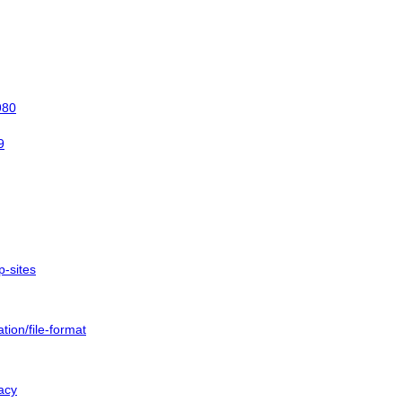
980
9
p-sites
ion/file-format
acy