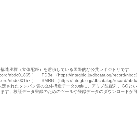
構造座標（立体配座）を蓄積している国際的な公共レポジトリです。 RC
g/record/nbdc01865 ） PDBe （https://integbio.jp/dbcatalog/record/n
talog/record/nbdc00157 ） BMRB （https://integbio.jp/dbcat
決定されたタンパク質の立体構造データの他に、アミノ酸配列、GOと
ます。検証データ登録のためのツールや登録データのダウンロードが可