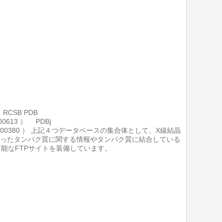
SB PDB
bdc00613 ） PDBj
alog/record/nbdc00380 ） 上記４つデータベースの集合体として、X線結晶
いったタンパク質に関する情報やタンパク質に結合している
能なFTPサイトを装備しています。