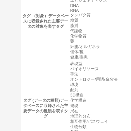
エピジェネティクス
DNA
RNA
タンパク質
タグ （対象）
データベー
糖質
スに収録された主要デー
脂質
タの対象を表すタグ
代謝物
化学物質
薬
細胞/オルガネラ
個体/種
健康/疾患
表現型
バイオリソース
手法
オントロジー/用語/命名法
環境
配列
3D構造
タグ (データの種類)
デー
化学構造
タベースに収録された主
発現
要データの種類を表すタ
局在
グ
地理的分布
相互作用/パスウェイ
生物分類