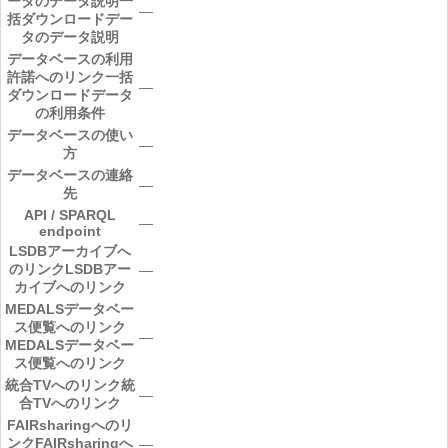
ータのデータ説明
一
―
括ダウンロードデー
タのデータ説明
データベースの利用
許諾へのリンク
一括
―
ダウンロードデータ
の利用条件
データベースの使い
―
方
データベースの連絡
―
先
API / SPARQL
―
endpoint
LSDBアーカイブへ
のリンク
LSDBアー
―
カイブへのリンク
MEDALSデータベー
ス便覧へのリンク
―
MEDALSデータベー
ス便覧へのリンク
統合TVへのリンク
統
―
合TVへのリンク
FAIRsharingへのリ
ンク
FAIRsharingへ
―