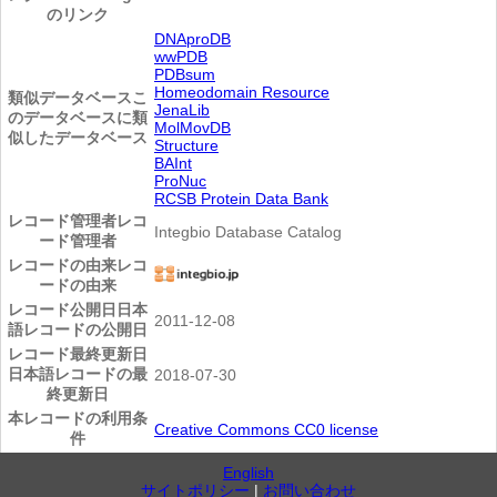
のリンク
DNAproDB
wwPDB
PDBsum
Homeodomain Resource
類似データベース
こ
JenaLib
のデータベースに類
MolMovDB
似したデータベース
Structure
BAInt
ProNuc
RCSB Protein Data Bank
レコード管理者
レコ
Integbio Database Catalog
ード管理者
レコードの由来
レコ
ードの由来
レコード公開日
日本
2011-12-08
語レコードの公開日
レコード最終更新日
日本語レコードの最
2018-07-30
終更新日
本レコードの利用条
Creative Commons CC0 license
件
English
サイトポリシー
|
お問い合わせ