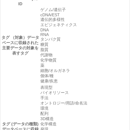
ID
ゲノム/遺伝子
cDNA/EST
遺伝的多様性
エピジェネティクス
DNA
RNA
タグ （対象）
データ
タンパク質
ベースに収録された
糖質
主要データの対象を
脂質
表すタグ
代謝物
化学物質
薬
細胞/オルガネラ
個体/種
健康/疾患
表現型
バイオリソース
手法
オントロジー/用語/命名法
環境
配列
3D構造
タグ (データの種類)
化学構造
データベースに収録
発現