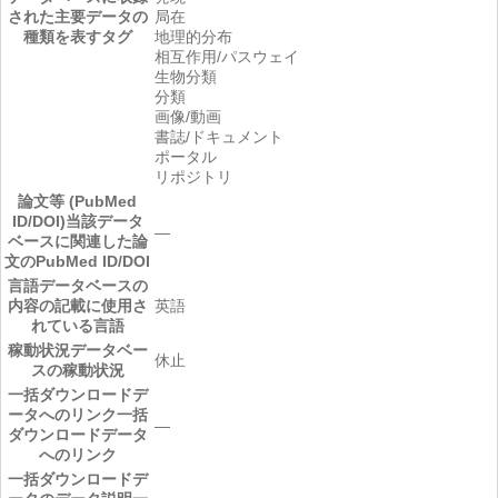
された主要データの
局在
種類を表すタグ
地理的分布
相互作用/パスウェイ
生物分類
分類
画像/動画
書誌/ドキュメント
ポータル
リポジトリ
論文等 (PubMed
ID/DOI)
当該データ
―
ベースに関連した論
文のPubMed ID/DOI
言語
データベースの
内容の記載に使用さ
英語
れている言語
稼動状況
データベー
休止
スの稼動状況
一括ダウンロードデ
ータへのリンク
一括
―
ダウンロードデータ
へのリンク
一括ダウンロードデ