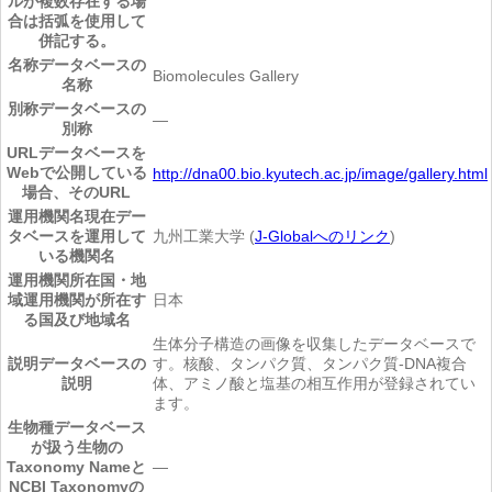
ルが複数存在する場
合は括弧を使用して
併記する。
名称
データベースの
Biomolecules Gallery
名称
別称
データベースの
―
別称
URL
データベースを
Webで公開している
http://dna00.bio.kyutech.ac.jp/image/gallery.html
場合、そのURL
運用機関名
現在デー
タベースを運用して
九州工業大学 (
J-Globalへのリンク
)
いる機関名
運用機関所在国・地
域
運用機関が所在す
日本
る国及び地域名
生体分子構造の画像を収集したデータベースで
説明
データベースの
す。核酸、タンパク質、タンパク質-DNA複合
説明
体、アミノ酸と塩基の相互作用が登録されてい
ます。
生物種
データベース
が扱う生物の
Taxonomy Nameと
―
NCBI Taxonomyの