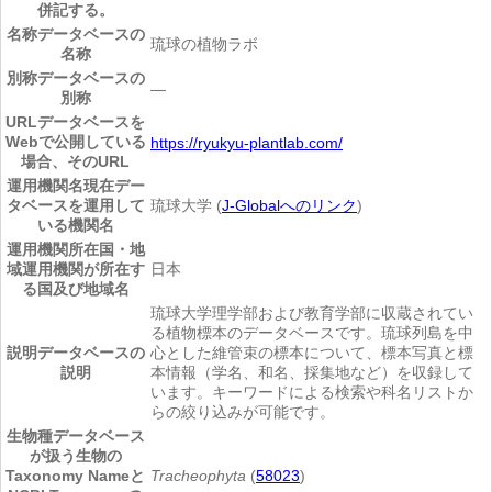
併記する。
名称
データベースの
琉球の植物ラボ
名称
別称
データベースの
―
別称
URL
データベースを
Webで公開している
https://ryukyu-plantlab.com/
場合、そのURL
運用機関名
現在デー
タベースを運用して
琉球大学 (
J-Globalへのリンク
)
いる機関名
運用機関所在国・地
域
運用機関が所在す
日本
る国及び地域名
琉球大学理学部および教育学部に収蔵されてい
る植物標本のデータベースです。琉球列島を中
説明
データベースの
心とした維管束の標本について、標本写真と標
説明
本情報（学名、和名、採集地など）を収録して
います。キーワードによる検索や科名リストか
らの絞り込みが可能です。
生物種
データベース
が扱う生物の
Taxonomy Nameと
Tracheophyta
(
58023
)