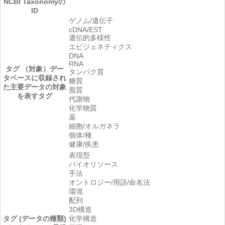
NCBI Taxonomyの
ID
ゲノム/遺伝子
cDNA/EST
遺伝的多様性
エピジェネティクス
DNA
RNA
タグ （対象）
デー
タンパク質
タベースに収録され
糖質
た主要データの対象
脂質
を表すタグ
代謝物
化学物質
薬
細胞/オルガネラ
個体/種
健康/疾患
表現型
バイオリソース
手法
オントロジー/用語/命名法
環境
配列
3D構造
タグ (データの種類)
化学構造