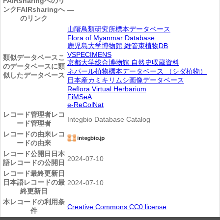
FAIRsharingへのリ
ンク
FAIRsharingへ
―
のリンク
山階鳥類研究所標本データベース
Flora of Myanmar Database
鹿児島大学博物館 維管束植物DB
VSPECIMENS
類似データベース
こ
京都大学総合博物館 自然史収蔵資料
のデータベースに類
ネパール植物標本データベース （シダ植物）
似したデータベース
日本産カミキリムシ画像データベース
Reflora Virtual Herbarium
FiMSeA
e-ReColNat
レコード管理者
レコ
Integbio Database Catalog
ード管理者
レコードの由来
レコ
ードの由来
レコード公開日
日本
2024-07-10
語レコードの公開日
レコード最終更新日
日本語レコードの最
2024-07-10
終更新日
本レコードの利用条
Creative Commons CC0 license
件