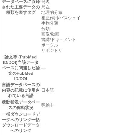
データベースに収録
発現
された主要データの
局在
種類を表すタグ
地理的分布
相互作用/パスウェイ
生物分類
分類
画像/動画
書誌/ドキュメント
ポータル
リポジトリ
論文等 (PubMed
ID/DOI)
当該データ
ベースに関連した論
―
文のPubMed
ID/DOI
言語
データベースの
内容の記載に使用さ
日本語
れている言語
稼動状況
データベー
稼動中
スの稼動状況
一括ダウンロードデ
ータへのリンク
一括
―
ダウンロードデータ
へのリンク