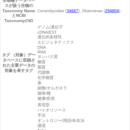
生物種
データベー
スが扱う生物の
Taxonomy Name
Cerambycidae
(
34667
),
Disteniinae
(
294804
)
とNCBI
TaxonomyのID
ゲノム/遺伝子
cDNA/EST
遺伝的多様性
エピジェネティクス
DNA
RNA
タグ （対象）
デー
タンパク質
タベースに収録さ
糖質
れた主要データの
脂質
対象を表すタグ
代謝物
化学物質
薬
細胞/オルガネラ
個体/種
健康/疾患
表現型
バイオリソース
手法
オントロジー/用語/命名法
環境