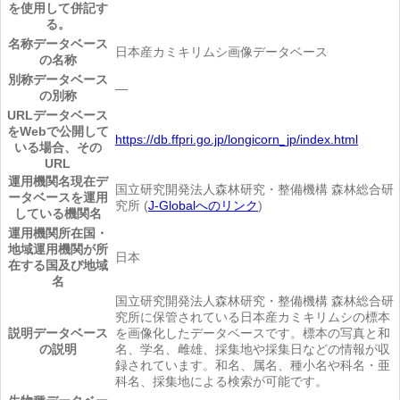
を使用して併記す
る。
名称
データベース
日本産カミキリムシ画像データベース
の名称
別称
データベース
―
の別称
URL
データベース
をWebで公開して
https://db.ffpri.go.jp/longicorn_jp/index.html
いる場合、その
URL
運用機関名
現在デ
国立研究開発法人森林研究・整備機構 森林総合研
ータベースを運用
究所 (
J-Globalへのリンク
)
している機関名
運用機関所在国・
地域
運用機関が所
日本
在する国及び地域
名
国立研究開発法人森林研究・整備機構 森林総合研
究所に保管されている日本産カミキリムシの標本
説明
データベース
を画像化したデータベースです。標本の写真と和
の説明
名、学名、雌雄、採集地や採集日などの情報が収
録されています。和名、属名、種小名や科名・亜
科名、採集地による検索が可能です。