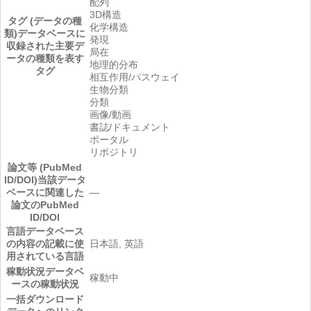
配列
3D構造
タグ (データの種
化学構造
類)
データベースに
発現
収録された主要デ
局在
ータの種類を表す
地理的分布
タグ
相互作用/パスウェイ
生物分類
分類
画像/動画
書誌/ドキュメント
ポータル
リポジトリ
論文等 (PubMed
ID/DOI)
当該データ
ベースに関連した
―
論文のPubMed
ID/DOI
言語
データベース
の内容の記載に使
日本語, 英語
用されている言語
稼動状況
データベ
稼動中
ースの稼動状況
一括ダウンロード