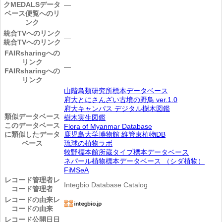
ク
MEDALSデータ
―
ベース便覧へのリ
ンク
統合TVへのリンク
―
統合TVへのリンク
FAIRsharingへの
リンク
―
FAIRsharingへの
リンク
山階鳥類研究所標本データベース
府大とにさんざい古墳の野鳥 ver.1.0
府大キャンパス デジタル樹木図鑑
類似データベース
樹木実生図鑑
このデータベース
Flora of Myanmar Database
に類似したデータ
鹿児島大学博物館 維管束植物DB
ベース
琉球の植物ラボ
牧野標本館所蔵タイプ標本データベース
ネパール植物標本データベース （シダ植物）
FiMSeA
レコード管理者
レ
Integbio Database Catalog
コード管理者
レコードの由来
レ
コードの由来
レコード公開日
日