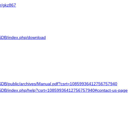
r/gkz867
VISDB/index.php/download
/VISDB/public/archives/Manual.pdf?csrt=10859936412756757940
/VISDB/index.php/help?csrt=10859936412756757940#contact-us-page