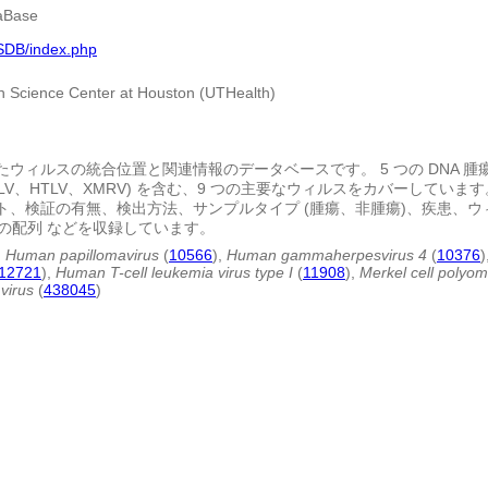
taBase
ISDB/index.php
th Science Center at Houston (UTHealth)
ィルスの統合位置と関連情報のデータベースです。 5 つの DNA 腫瘍ウィルス 
、MLV、HTLV、XMRV) を含む、9 つの主要なウィルスをカバーして
ト、検証の有無、検出方法、サンプルタイプ (腫瘍、非腫瘍)、疾患、
流の配列 などを収録しています。
,
Human papillomavirus
(
10566
),
Human gammaherpesvirus 4
(
10376
)
12721
),
Human T-cell leukemia virus type I
(
11908
),
Merkel cell polyom
virus
(
438045
)