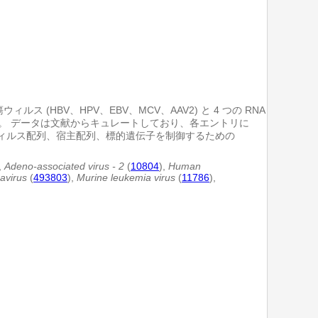
(HBV、HPV、EBV、MCV、AAV2) と 4 つの RNA
います。 データは文献からキュレートしており、各エントリに
ウィルス配列、宿主配列、標的遺伝子を制御するための
,
Adeno-associated virus - 2
(
10804
),
Human
avirus
(
493803
),
Murine leukemia virus
(
11786
),