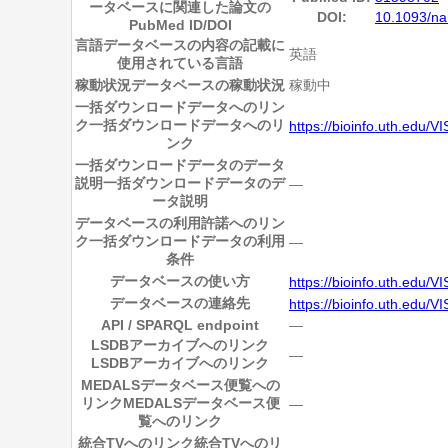
ータベースに関連した論文の
DOI:
10.1093/na
PubMed ID/DOI
言語
データベースの内容の記載に
英語
使用されている言語
稼動状況
データベースの稼動状況
稼動中
一括ダウンロードデータへのリン
ク
一括ダウンロードデータへのリ
https://bioinfo.uth.edu/
ンク
一括ダウンロードデータのデータ
説明
一括ダウンロードデータのデ
―
ータ説明
データベースの利用許諾へのリン
ク
一括ダウンロードデータの利用
―
条件
データベースの使い方
https://bioinfo.uth.edu
データベースの連絡先
https://bioinfo.uth.edu
API / SPARQL endpoint
―
LSDBアーカイブへのリンク
―
LSDBアーカイブへのリンク
MEDALSデータベース便覧への
リンク
MEDALSデータベース便
―
覧へのリンク
統合TVへのリンク
統合TVへのリ