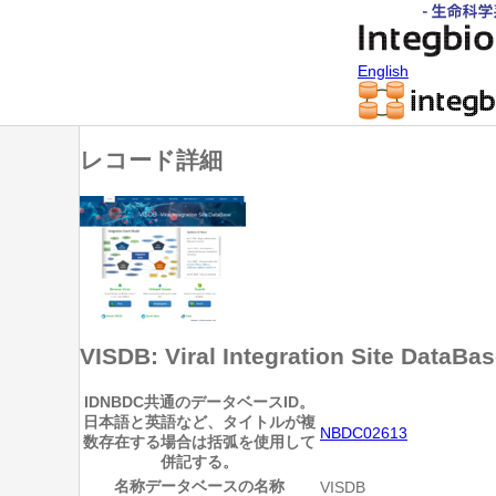
English
レコード詳細
VISDB: Viral Integration Site DataBa
ID
NBDC共通のデータベースID。
日本語と英語など、タイトルが複
NBDC02613
数存在する場合は括弧を使用して
併記する。
名称
データベースの名称
VISDB