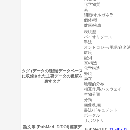
化学物質
薬
細胞/オルガネラ
個体/種
健康/疾患
表現型
バイオリソース
手法
オントロジー/用語/命名
環境
配列
3D構造
化学構造
タグ (データの種類)
データベース
発現
に収録された主要データの種類を
局在
表すタグ
地理的分布
相互作用/パスウェイ
生物分類
分類
画像/動画
書誌/ドキュメント
ポータル
リポジトリ
論文等 (PubMed ID/DOI)
当該デ
PubMed ID:
31598702