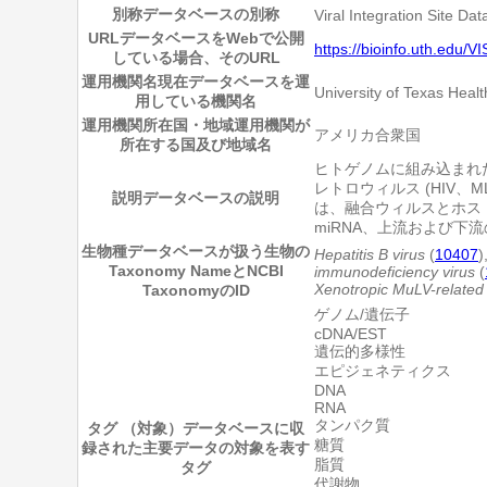
別称
データベースの別称
Viral Integration Site Da
URL
データベースをWebで公開
https://bioinfo.uth.edu/V
している場合、そのURL
運用機関名
現在データベースを運
University of Texas Heal
用している機関名
運用機関所在国・地域
運用機関が
アメリカ合衆国
所在する国及び地域名
ヒトゲノムに組み込まれたウ
レトロウィルス (HIV
説明
データベースの説明
は、融合ウィルスとホス
miRNA、上流および下
生物種
データベースが扱う生物の
Hepatitis B virus
(
10407
)
Taxonomy NameとNCBI
immunodeficiency virus
(
Xenotropic MuLV-related 
TaxonomyのID
ゲノム/遺伝子
cDNA/EST
遺伝的多様性
エピジェネティクス
DNA
RNA
タンパク質
タグ （対象）
データベースに収
糖質
録された主要データの対象を表す
脂質
タグ
代謝物