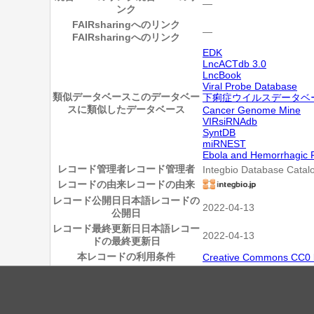
―
ンク
FAIRsharingへのリンク
―
FAIRsharingへのリンク
EDK
LncACTdb 3.0
LncBook
Viral Probe Database
類似データベース
このデータベー
下痢症ウイルスデータベ
スに類似したデータベース
Cancer Genome Mine
VIRsiRNAdb
SyntDB
miRNEST
Ebola and Hemorrhagic 
レコード管理者
レコード管理者
Integbio Database Catal
レコードの由来
レコードの由来
レコード公開日
日本語レコードの
2022-04-13
公開日
レコード最終更新日
日本語レコー
2022-04-13
ドの最終更新日
本レコードの利用条件
Creative Commons CC0 l