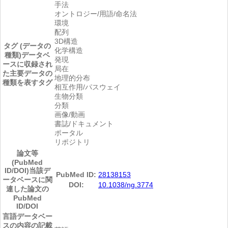
手法
オントロジー/用語/命名法
環境
配列
3D構造
タグ (データの
化学構造
種類)
データベ
発現
ースに収録され
局在
た主要データの
地理的分布
種類を表すタグ
相互作用/パスウェイ
生物分類
分類
画像/動画
書誌/ドキュメント
ポータル
リポジトリ
論文等
(PubMed
ID/DOI)
当該デ
PubMed ID:
28138153
ータベースに関
DOI:
10.1038/ng.3774
連した論文の
PubMed
ID/DOI
言語
データベー
スの内容の記載