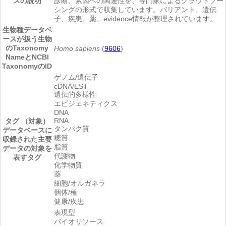
スの説明
診断、素因への関連性を、専門家によるクラウドソー
シングの形式で収集しています。バリアント、遺伝
子、疾患、薬、evidence情報が整理されています。
生物種
データベ
ースが扱う生物
のTaxonomy
Homo sapiens
(
9606
)
NameとNCBI
TaxonomyのID
ゲノム/遺伝子
cDNA/EST
遺伝的多様性
エピジェネティクス
DNA
RNA
タグ （対象）
タンパク質
データベースに
糖質
収録された主要
脂質
データの対象を
代謝物
表すタグ
化学物質
薬
細胞/オルガネラ
個体/種
健康/疾患
表現型
バイオリソース