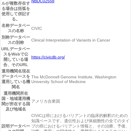
NBDC02558
ルが複数存在す
る場合は括弧を
使用して併記す
る。
名称
データベー
CIVIC
スの名称
別称
データベー
Clinical Interpretation of Variants in Cancer
スの別称
URL
データベー
スをWebで公
https://civicdb.org/
開している場
合、そのURL
運用機関名
現在
データベースを
The McDonnell Genome Institute, Washington
運用している機
University School of Medicine
関名
運用機関所在
国・地域
運用機
アメリカ合衆国
関が所在する国
及び地域名
CIViCは癌におけるバリアントの臨床的解釈のための
知識ベースです。遺伝性および体細胞性の全てのタイ
説明
データベー
プの癌におけるバリアント情報と、その治療、予後、