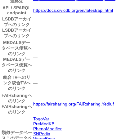
連絡先
API / SPARQL
https://docs.civicdb.org/en/latest/api.html
endpoint
LSDBアーカイ
ブへのリンク
―
LSDBアーカイ
ブへのリンク
MEDALSデー
タベース便覧へ
のリンク
―
MEDALSデー
タベース便覧へ
のリンク
統合TVへのリ
ンク
統合TVへ
―
のリンク
FAIRsharingへ
のリンク
https://fairsharing.org/FAIRsharing.Yedluf
FAIRsharingへ
のリンク
TogoVar
PreMedKB
PhenoModifier
類似データベー
SNPedia
ス
このデータベ
WormBase