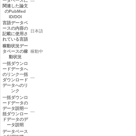
ータベースに
―
関連した論文
のPubMed
ID/DOI
言語
データベ
ースの内容の
日本語
記載に使用さ
れている言語
稼動状況
デー
タベースの稼
稼動中
動状況
一括ダウンロ
ードデータへ
のリンク
一括
―
ダウンロード
データへのリ
ンク
一括ダウンロ
ードデータの
データ説明
一
―
括ダウンロー
ドデータのデ
ータ説明
データベース