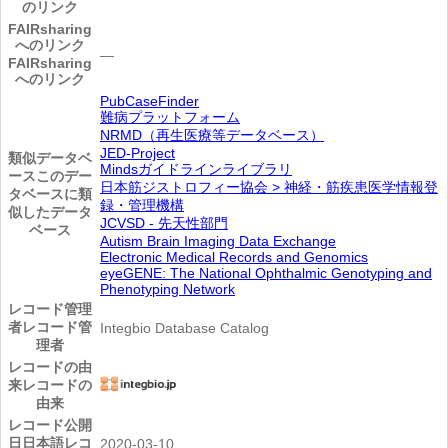
のリンク
FAIRsharing
へのリンク
―
FAIRsharing
へのリンク
PubCaseFinder
難病プラットフォーム
NRMD（再生医療等データベース）
JED-Project
類似データベ
Mindsガイドラインライブラリ
ース
このデー
日本筋ジストロフィー協会 > 神経・筋疾患医学情報登
タベースに類
録・管理機構
似したデータ
JCVSD - 先天性部門
ベース
Autism Brain Imaging Data Exchange
Electronic Medical Records and Genomics
eyeGENE: The National Ophthalmic Genotyping and
Phenotyping Network
レコード管理
者
レコード管
Integbio Database Catalog
理者
レコードの由
来
レコードの
由来
レコード公開
日
日本語レコ
2020-03-10