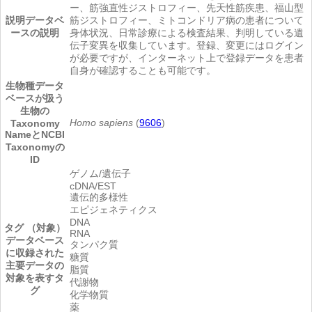
ー、筋強直性ジストロフィー、先天性筋疾患、福山型
説明
データベ
筋ジストロフィー、ミトコンドリア病の患者について
ースの説明
身体状況、日常診療による検査結果、判明している遺
伝子変異を収集しています。登録、変更にはログイン
が必要ですが、インターネット上で登録データを患者
自身が確認することも可能です。
生物種
データ
ベースが扱う
生物の
Homo sapiens
(
9606
)
Taxonomy
NameとNCBI
Taxonomyの
ID
ゲノム/遺伝子
cDNA/EST
遺伝的多様性
エピジェネティクス
DNA
タグ （対象）
RNA
データベース
タンパク質
に収録された
糖質
主要データの
脂質
対象を表すタ
代謝物
グ
化学物質
薬