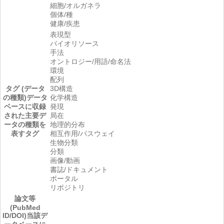
細胞/オルガネラ
個体/種
健康/疾患
表現型
バイオリソース
手法
オントロジー/用語/命名法
環境
配列
タグ (データ
3D構造
の種類)
データ
化学構造
ベースに収録
発現
された主要デ
局在
ータの種類を
地理的分布
表すタグ
相互作用/パスウェイ
生物分類
分類
画像/動画
書誌/ドキュメント
ポータル
リポジトリ
論文等
(PubMed
ID/DOI)
当該デ