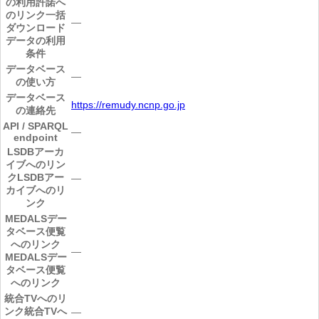
の利用許諾へ
のリンク
一括
―
ダウンロード
データの利用
条件
データベース
―
の使い方
データベース
https://remudy.ncnp.go.jp
の連絡先
API / SPARQL
―
endpoint
LSDBアーカ
イブへのリン
ク
LSDBアー
―
カイブへのリ
ンク
MEDALSデー
タベース便覧
へのリンク
―
MEDALSデー
タベース便覧
へのリンク
統合TVへのリ
ンク
統合TVへ
―