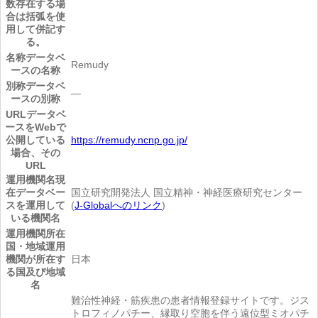
数存在する場
合は括弧を使
用して併記す
る。
名称
データベ
Remudy
ースの名称
別称
データベ
―
ースの別称
URL
データベ
ースをWebで
公開している
https://remudy.ncnp.go.jp/
場合、その
URL
運用機関名
現
在データベー
国立研究開発法人 国立精神・神経医療研究センター
スを運用して
(
J-Globalへのリンク
)
いる機関名
運用機関所在
国・地域
運用
機関が所在す
日本
る国及び地域
名
難治性神経・筋疾患の患者情報登録サイトです。ジス
トロフィノパチー、縁取り空胞を伴う遠位型ミオパチ