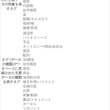
脂質
タの対象を表
代謝物
すタグ
化学物質
薬
細胞/オルガネラ
個体/種
健康/疾患
表現型
バイオリソース
手法
オントロジー/用語/命名法
環境
配列
タグ (データ
3D構造
の種類)
デー
化学構造
タベースに収
発現
録された主要
局在
データの種類
地理的分布
を表すタグ
相互作用/パスウェイ
生物分類
分類
画像/動画
書誌/ドキュメント
ポータル
リポジトリ