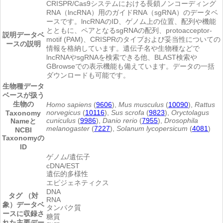
CRISPR/Cas9システムにおける長鎖ノンコーディング
RNA（lncRNA）用のガイドRNA（sgRNA）のデータベ
ースです。lncRNAのID、ゲノム上の位置、配列や機能
とともに、ペアとなるsgRNAの配列、protoacceptor-
説明
データベ
motif (PAM)、CRISPRのタイプおよび妥当性についての
ースの説明
情報を格納しています。遺伝子名や生物種などで
lncRNAやsgRNAを検索できる他、BLAST検索や
GBrowseでの表示機能も備えています。データの一括
ダウンロードも可能です。
生物種
データ
ベースが扱う
生物の
Homo sapiens
(
9606
),
Mus musculus
(
10090
),
Rattus
norvegicus
(
10116
),
Sus scrofa
(
9823
),
Oryctolagus
Taxonomy
cuniculus
(
9986
),
Danio rerio
(
7955
),
Drosophila
Nameと
melanogaster
(
7227
),
Solanum lycopersicum
(
4081
)
NCBI
Taxonomyの
ID
ゲノム/遺伝子
cDNA/EST
遺伝的多様性
エピジェネティクス
DNA
タグ （対
RNA
象）
データベ
タンパク質
ースに収録さ
糖質
れた主要デー