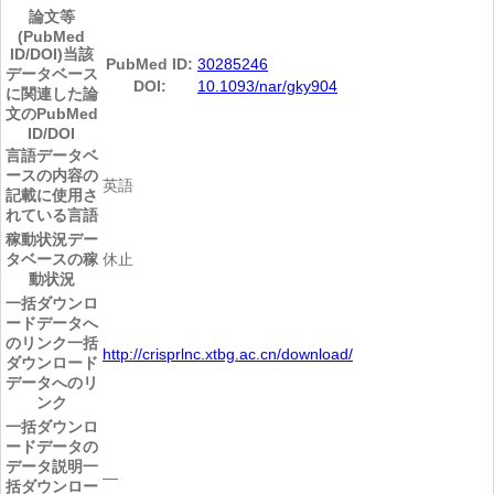
論文等
(PubMed
ID/DOI)
当該
PubMed ID:
30285246
データベース
DOI:
10.1093/nar/gky904
に関連した論
文のPubMed
ID/DOI
言語
データベ
ースの内容の
英語
記載に使用さ
れている言語
稼動状況
デー
タベースの稼
休止
動状況
一括ダウンロ
ードデータへ
のリンク
一括
http://crisprlnc.xtbg.ac.cn/download/
ダウンロード
データへのリ
ンク
一括ダウンロ
ードデータの
データ説明
一
―
括ダウンロー