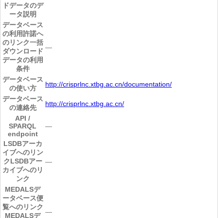
ドデータのデ
ータ説明
データベース
の利用許諾へ
のリンク
一括
―
ダウンロード
データの利用
条件
データベース
http://crisprlnc.xtbg.ac.cn/documentation/
の使い方
データベース
http://crisprlnc.xtbg.ac.cn/
の連絡先
API /
SPARQL
―
endpoint
LSDBアーカ
イブへのリン
ク
LSDBアー
―
カイブへのリ
ンク
MEDALSデ
ータベース便
覧へのリンク
―
MEDALSデ