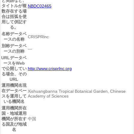
と英語など、
タイトルが複
NBDC02465
数存在する場
合は括弧を使
用して併記す
る。
名称
データベ
CRISPRlnc
ースの名称
別称
データベ
―
ースの別称
URL
データベ
ースをWeb
で公開してい
http://www.crisprlnc.org
る場合、その
URL
運用機関名
現
在データベー
Xishuangbanna Tropical Botanical Garden, Chinese
スを運用して
Academy of Sciences
いる機関名
運用機関所在
国・地域
運用
機関が所在す
中国
る国及び地域
名