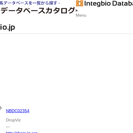
Menu
ト
NBDC02354
DropViz
―
http://dropviz.org