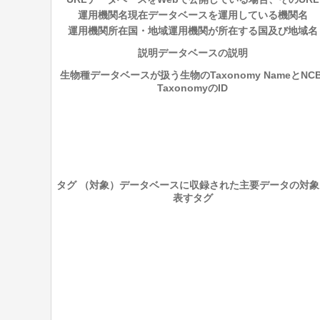
運用機関名
現在データベースを運用している機関名
運用機関所在国・地域
運用機関が所在する国及び地域名
説明
データベースの説明
生物種
データベースが扱う生物のTaxonomy NameとNCB
TaxonomyのID
タグ （対象）
データベースに収録された主要データの対象
表すタグ