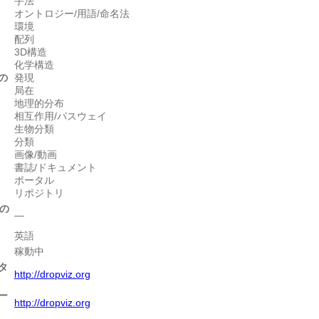
手法
オントロジー/用語/命名法
環境
配列
3D構造
化学構造
の
発現
局在
地理的分布
相互作用/パスウェイ
生物分類
分類
画像/動画
書誌/ドキュメント
ポータル
リポジトリ
の
―
英語
稼動中
タ
http://dropviz.org
ー
http://dropviz.org