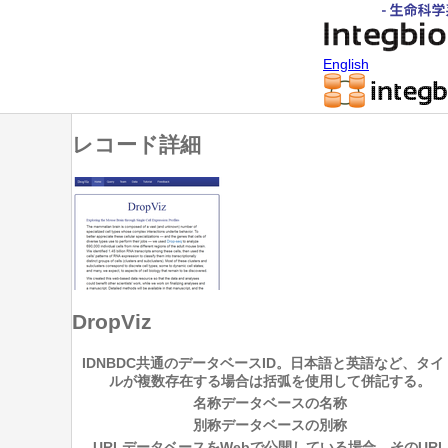
English
レコード詳細
DropViz
ID
NBDC共通のデータベースID。日本語と英語など、タイ
ルが複数存在する場合は括弧を使用して併記する。
名称
データベースの名称
別称
データベースの別称
URL
データベースをWebで公開している場合、そのURL