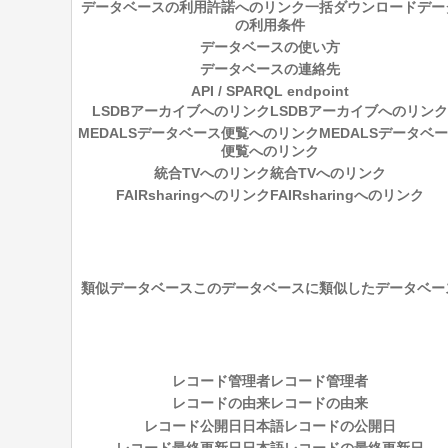
データベースの利用許諾へのリンク
一括ダウンロードデー
の利用条件
データベースの使い方
データベースの連絡先
API / SPARQL endpoint
LSDBアーカイブへのリンク
LSDBアーカイブへのリンク
MEDALSデータベース便覧へのリンク
MEDALSデータベ
便覧へのリンク
統合TVへのリンク
統合TVへのリンク
FAIRsharingへのリンク
FAIRsharingへのリンク
類似データベース
このデータベースに類似したデータベー
レコード管理者
レコード管理者
レコードの由来
レコードの由来
レコード公開日
日本語レコードの公開日
レコード最終更新日
日本語レコードの最終更新日