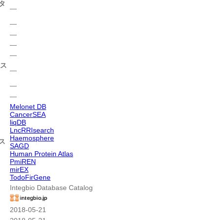
タ
―
―
―
―
―
ース
―
―
―
Melonet DB
CancerSEA
liqDB
LncRRIsearch
Haemosphere
ス
SAGD
Human Protein Atlas
PmiREN
mirEX
TodoFirGene
Integbio Database Catalog
2018-05-21