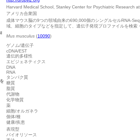
Harvard Medical School, Stanley Center for Psychiatric Research at 
アメリカ合衆国
成体マウス脳の9つの領域由来の690,000個のシングルセルRNA-
域、細胞のタイプなどを指定して、遺伝子発現プロファイルを検索
I
Mus musculus
(
10090
)
ゲノム/遺伝子
cDNA/EST
遺伝的多様性
エピジェネティクス
DNA
RNA
タンパク質
を
糖質
脂質
代謝物
化学物質
薬
細胞/オルガネラ
個体/種
健康/疾患
表現型
バイオリソース