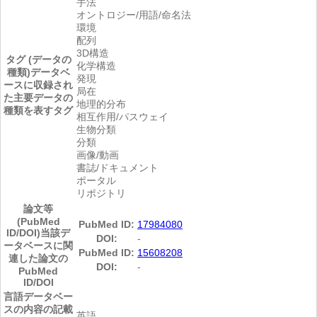
手法
オントロジー/用語/命名法
環境
配列
3D構造
タグ (データの
化学構造
種類)
データベ
発現
ースに収録され
局在
た主要データの
地理的分布
種類を表すタグ
相互作用/パスウェイ
生物分類
分類
画像/動画
書誌/ドキュメント
ポータル
リポジトリ
論文等
(PubMed
PubMed ID:
17984080
ID/DOI)
当該デ
DOI:
-
ータベースに関
PubMed ID:
15608208
連した論文の
DOI:
-
PubMed
ID/DOI
言語
データベー
スの内容の記載
英語