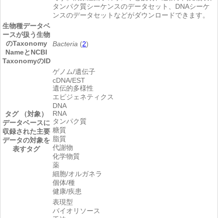
タンパク質シーケンスのデータセット、DNAシーケ
ンスのデータセットなどがダウンロードできます。
生物種
データベ
ースが扱う生物
のTaxonomy
Bacteria
(
2
)
NameとNCBI
TaxonomyのID
ゲノム/遺伝子
cDNA/EST
遺伝的多様性
エピジェネティクス
DNA
RNA
タグ （対象）
タンパク質
データベースに
糖質
収録された主要
脂質
データの対象を
代謝物
表すタグ
化学物質
薬
細胞/オルガネラ
個体/種
健康/疾患
表現型
バイオリソース