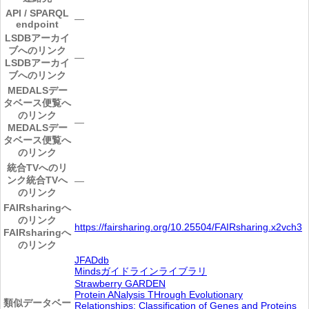
API / SPARQL
―
endpoint
LSDBアーカイ
ブへのリンク
―
LSDBアーカイ
ブへのリンク
MEDALSデー
タベース便覧へ
のリンク
―
MEDALSデー
タベース便覧へ
のリンク
統合TVへのリ
ンク
統合TVへ
―
のリンク
FAIRsharingへ
のリンク
https://fairsharing.org/10.25504/FAIRsharing.x2vch3
FAIRsharingへ
のリンク
JFADdb
Mindsガイドラインライブラリ
Strawberry GARDEN
Protein ANalysis THrough Evolutionary
類似データベー
Relationships: Classification of Genes and Proteins