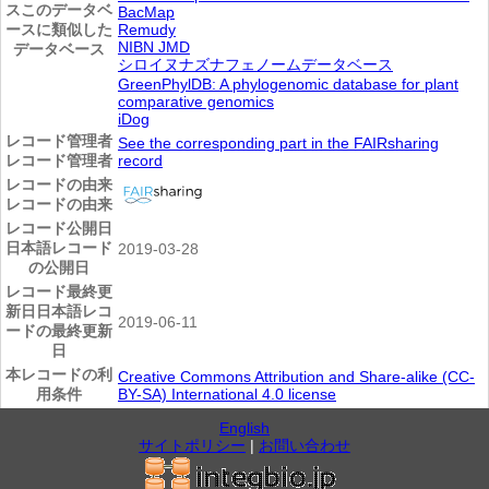
ス
このデータベ
BacMap
ースに類似した
Remudy
NIBN JMD
データベース
シロイヌナズナフェノームデータベース
GreenPhylDB: A phylogenomic database for plant
comparative genomics
iDog
レコード管理者
See the corresponding part in the FAIRsharing
レコード管理者
record
レコードの由来
レコードの由来
レコード公開日
日本語レコード
2019-03-28
の公開日
レコード最終更
新日
日本語レコ
2019-06-11
ードの最終更新
日
本レコードの利
Creative Commons Attribution and Share-alike (CC-
用条件
BY-SA) International 4.0 license
English
サイトポリシー
|
お問い合わせ