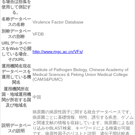
る場合は括弧を
使用して併記す
る。
名称
データベー
Virulence Factor Database
スの名称
別称
データベー
VFDB
スの別称
URL
データベー
スをWebで公開
http://www.mgc.ac.cn/VFs/
している場合、
そのURL
運用機関名
現在
Institute of Pathogen Biology, Chinese Academy of
データベースを
Medical Sciences & Peking Union Medical College
運用している機
(CAMS&PUMC)
関名
運用機関所在
国・地域
運用機
中国
関が所在する国
及び地域名
病原菌の病原性因子に関する統合データベースです。
病原菌ごとに基礎情報、特性、誘引する疾患、ゲノム
と関連文献の情報を収録しています。病原菌による絞
説明
データベー
り込みやBLAST検索、キーワードによる検索が可能
スの説明
です。病原性因子のリストと説明、遺伝子間比較表、