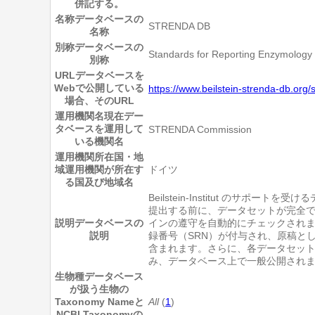
併記する。
名称
データベースの
STRENDA DB
名称
別称
データベースの
Standards for Reporting Enzymology
別称
URL
データベースを
Webで公開している
https://www.beilstein-strenda-db.org/
場合、そのURL
運用機関名
現在デー
タベースを運用して
STRENDA Commission
いる機関名
運用機関所在国・地
域
運用機関が所在す
ドイツ
る国及び地域名
Beilstein-Institut 
提出する前に、データセットが完全で有
説明
データベースの
インの遵守を自動的にチェックされます
説明
録番号（SRN）が付与され、原稿と
含まれます。さらに、各データセット
み、データベース上で一般公開され
生物種
データベース
が扱う生物の
Taxonomy Nameと
All
(
1
)
NCBI Taxonomyの