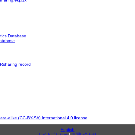
tics Database
Database
IRsharing record
re-alike (CC-BY-SA) International 4.0 license
English
サイトポリシー
|
お問い合わせ