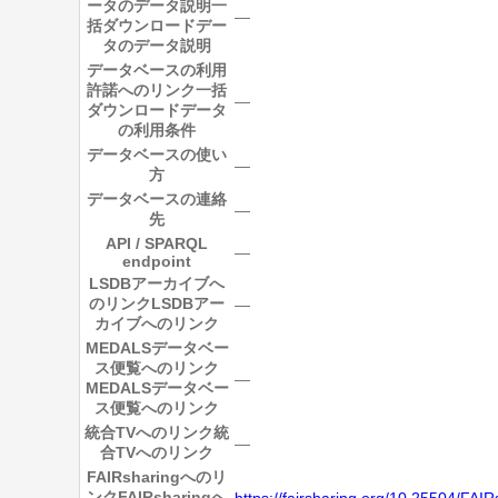
ータのデータ説明
一
―
括ダウンロードデー
タのデータ説明
データベースの利用
許諾へのリンク
一括
―
ダウンロードデータ
の利用条件
データベースの使い
―
方
データベースの連絡
―
先
API / SPARQL
―
endpoint
LSDBアーカイブへ
のリンク
LSDBアー
―
カイブへのリンク
MEDALSデータベー
ス便覧へのリンク
―
MEDALSデータベー
ス便覧へのリンク
統合TVへのリンク
統
―
合TVへのリンク
FAIRsharingへのリ
ンク
FAIRsharingへ
https://fairsharing.org/10.25504/FAIR