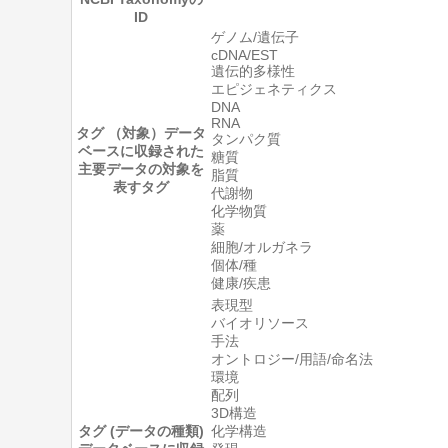
ID
ゲノム/遺伝子
cDNA/EST
遺伝的多様性
エピジェネティクス
DNA
RNA
タグ （対象）
データ
タンパク質
ベースに収録された
糖質
主要データの対象を
脂質
表すタグ
代謝物
化学物質
薬
細胞/オルガネラ
個体/種
健康/疾患
表現型
バイオリソース
手法
オントロジー/用語/命名法
環境
配列
3D構造
タグ (データの種類)
化学構造