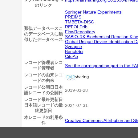
のリンク
Springer Nature Experiments
PREIMS
TMBETA-DISC
REFOLDdb
類似データベース
こ
FlowRepository
のデータベースに類
SABIO-RK Biochemical Reaction Kine
似したデータベース
Global Unique Device Identification 
Synapse
BenchSci
CiteAb
レコード管理者
レコ
See the corresponding part in the FA
ード管理者
レコードの由来
レコ
ードの由来
レコード公開日
日本
2019-03-28
語レコードの公開日
レコード最終更新日
日本語レコードの最
2024-07-31
終更新日
本レコードの利用条
Creative Commons Attribution and Sha
件