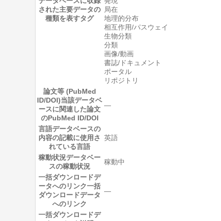
データベースに収録
発現
された主要データの
局在
種類を表すタグ
地理的分布
相互作用/パスウェイ
生物分類
分類
画像/動画
書誌/ドキュメント
ポータル
リポジトリ
論文等 (PubMed
ID/DOI)
当該データベ
―
ースに関連した論文
のPubMed ID/DOI
言語
データベースの
内容の記載に使用さ
英語
れている言語
稼動状況
データベー
稼動中
スの稼動状況
一括ダウンロードデ
ータへのリンク
一括
―
ダウンロードデータ
へのリンク
一括ダウンロードデ