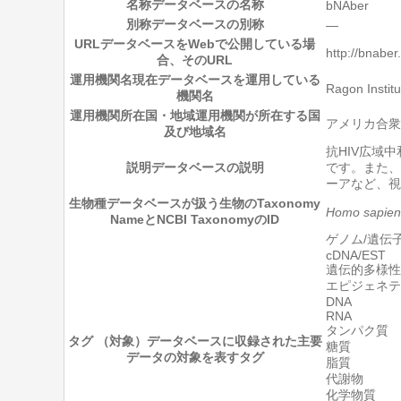
名称
データベースの名称
bNAber
別称
データベースの別称
―
URL
データベースをWebで公開している場
http://bnaber
合、そのURL
運用機関名
現在データベースを運用している
Ragon Instit
機関名
運用機関所在国・地域
運用機関が所在する国
アメリカ合衆
及び地域名
抗HIV広域
説明
データベースの説明
です。また、
ーアなど、視
生物種
データベースが扱う生物のTaxonomy
Homo sapien
NameとNCBI TaxonomyのID
ゲノム/遺伝
cDNA/EST
遺伝的多様性
エピジェネテ
DNA
RNA
タンパク質
タグ （対象）
データベースに収録された主要
糖質
データの対象を表すタグ
脂質
代謝物
化学物質