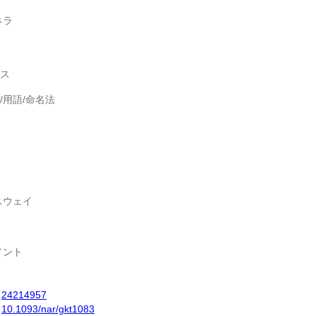
ネラ
ス
/用語/命名法
スウェイ
メント
24214957
10.1093/nar/gkt1083