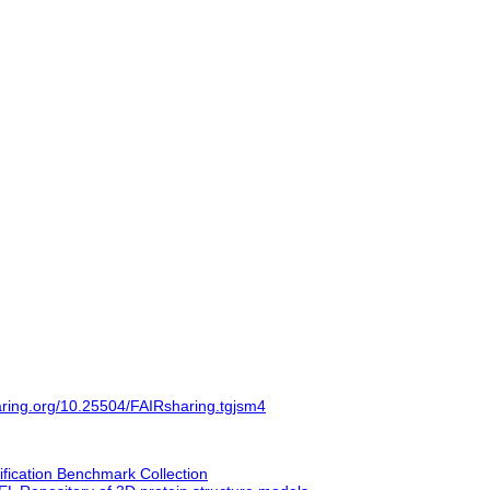
haring.org/10.25504/FAIRsharing.tgjsm4
ification Benchmark Collection