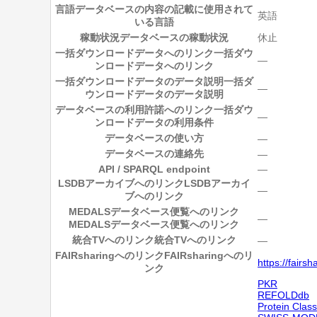
言語
データベースの内容の記載に使用されて
英語
いる言語
稼動状況
データベースの稼動状況
休止
一括ダウンロードデータへのリンク
一括ダウ
―
ンロードデータへのリンク
一括ダウンロードデータのデータ説明
一括ダ
―
ウンロードデータのデータ説明
データベースの利用許諾へのリンク
一括ダウ
―
ンロードデータの利用条件
データベースの使い方
―
データベースの連絡先
―
API / SPARQL endpoint
―
LSDBアーカイブへのリンク
LSDBアーカイ
―
ブへのリンク
MEDALSデータベース便覧へのリンク
―
MEDALSデータベース便覧へのリンク
統合TVへのリンク
統合TVへのリンク
―
FAIRsharingへのリンク
FAIRsharingへのリ
https://fairs
ンク
PKR
REFOLDdb
Protein Class