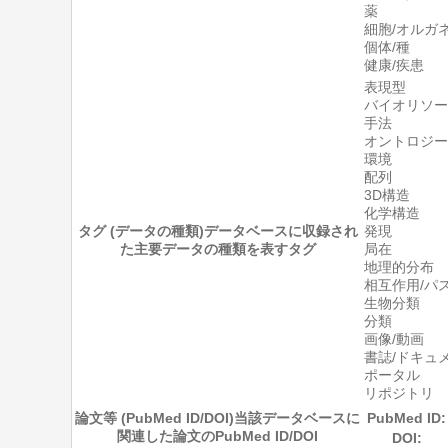
薬
細胞/オルガ
個体/種
健康/疾患
表現型
バイオリソー
手法
オントロジー
環境
配列
3D構造
化学構造
タグ (データの種類)
データベースに収録され
発現
た主要データの種類を表すタグ
局在
地理的分布
相互作用/パ
生物分類
分類
画像/動画
書誌/ドキュ
ポータル
リポジトリ
論文等 (PubMed ID/DOI)
当該データベースに
PubMed ID:
関連した論文のPubMed ID/DOI
DOI: