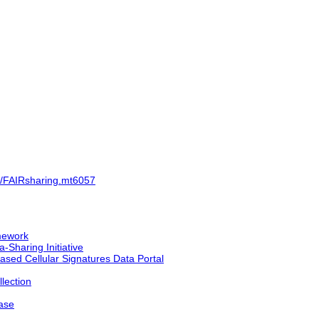
04/FAIRsharing.mt6057
mework
-Sharing Initiative
ased Cellular Signatures Data Portal
lection
base