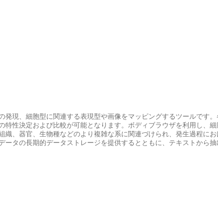
の発現、細胞型に関連する表現型や画像をマッピングするツールです。
の特性決定および比較が可能となります。ボディブラウザを利用し、細
組織、器官、生物種などのより複雑な系に関連づけられ、発生過程にお
データの長期的データストレージを提供するとともに、テキストから抽