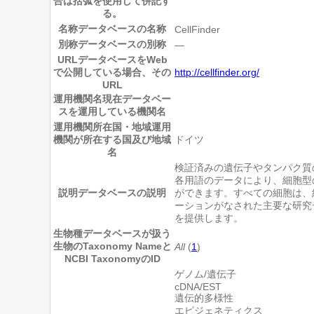
合は括弧を使用して併記す
る。
名称
データベースの名称
CellFinder
別称
データベースの別称
―
URL
データベースをWeb
で公開している場合、その
http://cellfinder.org/
URL
運用機関名
現在データベー
スを運用している機関名
運用機関所在国・地域
運用
機関が所在する国及び地域
ドイツ
名
検証済みの遺伝子やタンパク質
各用語のデータにより、細胞型
説明
データベースの説明
ができます。すべての細胞は、
ーションがなされた主要な研究
を提供します。
生物種
データベースが扱う
生物のTaxonomy Nameと
All
(
1
)
NCBI TaxonomyのID
ゲノム/遺伝子
cDNA/EST
遺伝的多様性
エピジェネティクス