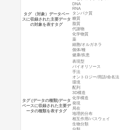
DNA
RNA
タンパク質
タグ （対象）
データベー
糖質
スに収録された主要データ
脂質
の対象を表すタグ
代謝物
化学物質
薬
細胞/オルガネラ
個体/種
健康/疾患
表現型
バイオリソース
手法
オントロジー/用語/命名法
環境
配列
3D構造
化学構造
タグ (データの種類)
データ
発現
ベースに収録された主要デ
局在
ータの種類を表すタグ
地理的分布
相互作用/パスウェイ
生物分類
分類