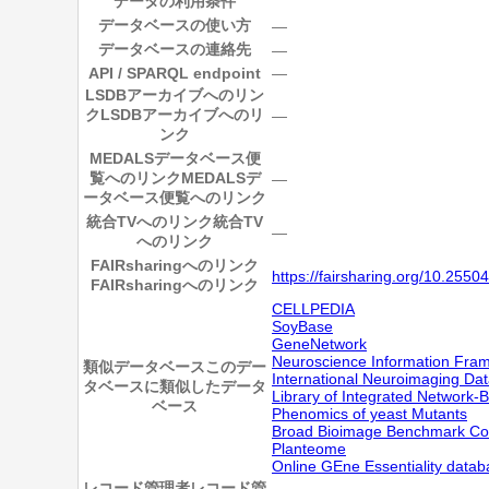
データの利用条件
データベースの使い方
―
データベースの連絡先
―
API / SPARQL endpoint
―
LSDBアーカイブへのリン
ク
LSDBアーカイブへのリ
―
ンク
MEDALSデータベース便
覧へのリンク
MEDALSデ
―
ータベース便覧へのリンク
統合TVへのリンク
統合TV
―
へのリンク
FAIRsharingへのリンク
https://fairsharing.org/10.255
FAIRsharingへのリンク
CELLPEDIA
SoyBase
GeneNetwork
Neuroscience Information Fra
類似データベース
このデー
International Neuroimaging Data
タベースに類似したデータ
Library of Integrated Network-B
ベース
Phenomics of yeast Mutants
Broad Bioimage Benchmark Col
Planteome
Online GEne Essentiality data
レコード管理者
レコード管