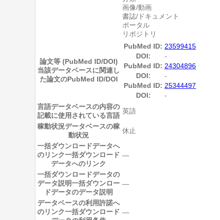
画像/動画
書誌/ドキュメント
ポータル
リポジトリ
PubMed ID:
23599415
DOI:
-
論文等 (PubMed ID/DOI)
PubMed ID:
24304896
当該データベースに関連し
DOI:
-
た論文のPubMed ID/DOI
PubMed ID:
25344497
DOI:
-
言語
データベースの内容の
英語
記載に使用されている言語
稼動状況
データベースの稼
休止
動状況
一括ダウンロードデータへ
のリンク
一括ダウンロード
―
データへのリンク
一括ダウンロードデータの
データ説明
一括ダウンロー
―
ドデータのデータ説明
データベースの利用許諾へ
のリンク
一括ダウンロード
―