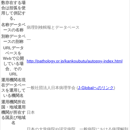
数存在する場
合は括弧を使
用して併記す
る。
名称
データベ
病理剖検輯報とデータベース
ースの名称
別称
データベ
―
ースの別称
URL
データ
ベースを
Webで公開
http://pathology.or.jp/kankoubutu/autopsy-index.html
している場
合、その
URL
運用機関名
現
在データベー
一般社団法人日本病理学会 (
J-Globalへのリンク
)
スを運用して
いる機関名
運用機関所在
国・地域
運用
機関が所在す
日本
る国及び地域
名
日本の大学病院や認定病院、一般病院における病理解剖