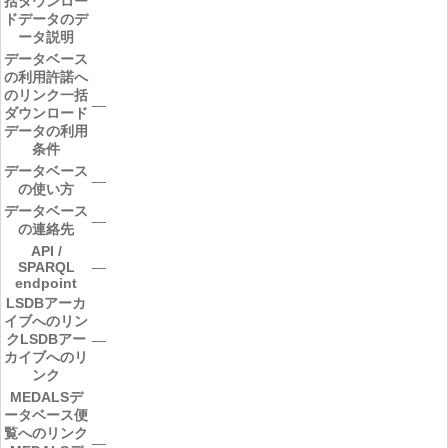
括ダウンロー
ドデータのデ
ータ説明
データベース
の利用許諾へ
のリンク
一括
―
ダウンロード
データの利用
条件
データベース
―
の使い方
データベース
―
の連絡先
API /
SPARQL
―
endpoint
LSDBアーカ
イブへのリン
ク
LSDBアー
―
カイブへのリ
ンク
MEDALSデ
ータベース便
覧へのリンク
―