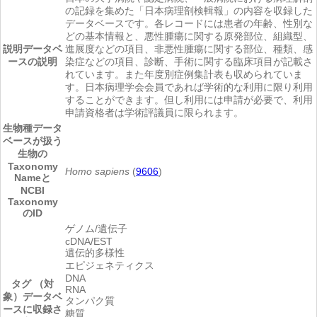
の記録を集めた「日本病理剖検輯報」の内容を収録した
データベースです。各レコードには患者の年齢、性別な
どの基本情報と、悪性腫瘍に関する原発部位、組織型、
説明
データベ
進展度などの項目、非悪性腫瘍に関する部位、種類、感
ースの説明
染症などの項目、診断、手術に関する臨床項目が記載さ
れています。また年度別症例集計表も収められていま
す。日本病理学会会員であれば学術的な利用に限り利用
することができます。但し利用には申請が必要で、利用
申請資格者は学術評議員に限られます。
生物種
データ
ベースが扱う
生物の
Taxonomy
Homo sapiens
(
9606
)
Nameと
NCBI
Taxonomy
のID
ゲノム/遺伝子
cDNA/EST
遺伝的多様性
エピジェネティクス
DNA
タグ （対
RNA
象）
データベ
タンパク質
ースに収録さ
糖質