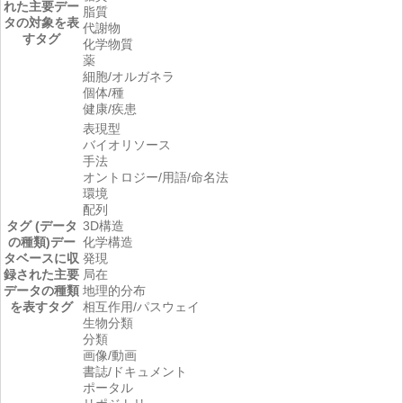
れた主要デー
脂質
タの対象を表
代謝物
すタグ
化学物質
薬
細胞/オルガネラ
個体/種
健康/疾患
表現型
バイオリソース
手法
オントロジー/用語/命名法
環境
配列
タグ (データ
3D構造
の種類)
デー
化学構造
タベースに収
発現
録された主要
局在
データの種類
地理的分布
を表すタグ
相互作用/パスウェイ
生物分類
分類
画像/動画
書誌/ドキュメント
ポータル