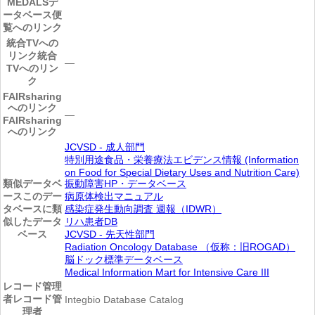
MEDALSデ
ータベース便
覧へのリンク
統合TVへの
リンク
統合
―
TVへのリン
ク
FAIRsharing
へのリンク
―
FAIRsharing
へのリンク
JCVSD - 成人部門
特別用途食品・栄養療法エビデンス情報 (Information
on Food for Special Dietary Uses and Nutrition Care)
類似データベ
振動障害HP・データベース
ース
このデー
病原体検出マニュアル
タベースに類
感染症発生動向調査 週報（IDWR）
似したデータ
リハ患者DB
ベース
JCVSD - 先天性部門
Radiation Oncology Database （仮称：旧ROGAD）
脳ドック標準データベース
Medical Information Mart for Intensive Care III
レコード管理
者
レコード管
Integbio Database Catalog
理者