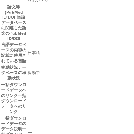
リポジトリ
論文等
(PubMed
ID/DOI)
当該
データベース
―
に関連した論
文のPubMed
ID/DOI
言語
データベ
ースの内容の
日本語
記載に使用さ
れている言語
稼動状況
デー
タベースの稼
稼動中
動状況
一括ダウンロ
ードデータへ
のリンク
一括
―
ダウンロード
データへのリ
ンク
一括ダウンロ
ードデータの
データ説明
一
―