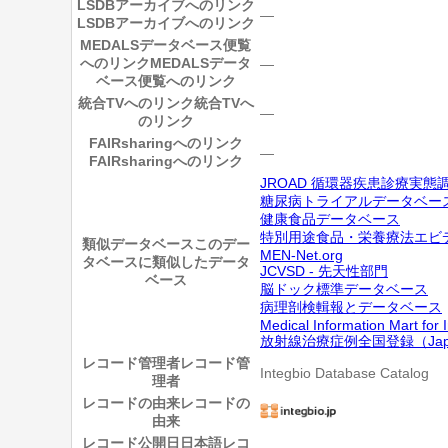
LSDBアーカイブへのリンク
―
LSDBアーカイブへのリンク
MEDALSデータベース便覧
へのリンク
MEDALSデータ
―
ベース便覧へのリンク
統合TVへのリンク
統合TVへ
―
のリンク
FAIRsharingへのリンク
―
FAIRsharingへのリンク
JROAD 循環器疾患診療実態
糖尿病トライアルデータベー
健康食品データベース
特別用途食品・栄養療法エビデンス情報 (Inf
類似データベース
このデー
MEN-Net.org
タベースに類似したデータ
JCVSD - 先天性部門
ベース
脳ドック標準データベース
病理剖検輯報とデータベース
Medical Information Mart for I
放射線治療症例全国登録（Japanese 
レコード管理者
レコード管
Integbio Database Catalog
理者
レコードの由来
レコードの
由来
レコード公開日
日本語レコ