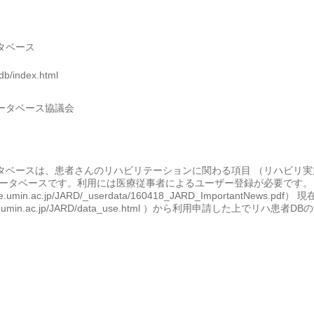
タベース
-db/index.html
ータベース協議会
タベースは、患者さんのリハビリテーションに関わる項目 （リハビリ
ータベースです。利用には医療従事者によるユーザー登録が必要です。 2
are.umin.ac.jp/JARD/_userdata/160418_JARD_Importa
are.umin.ac.jp/JARD/data_use.html ）から利用申請した上で