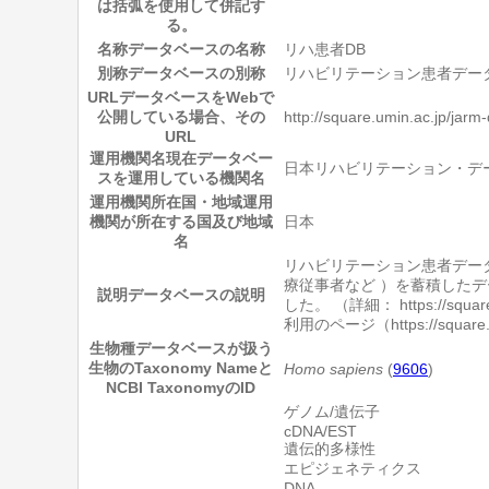
は括弧を使用して併記す
る。
名称
データベースの名称
リハ患者DB
別称
データベースの別称
リハビリテーション患者デー
URL
データベースをWebで
公開している場合、その
http://square.umin.ac.jp/jarm
URL
運用機関名
現在データベー
日本リハビリテーション・デ
スを運用している機関名
運用機関所在国・地域
運用
機関が所在する国及び地域
日本
名
リハビリテーション患者デー
療従事者など ）を蓄積したデ
説明
データベースの説明
した。 （詳細： https://squ
利用のページ（https://squ
生物種
データベースが扱う
生物のTaxonomy Nameと
Homo sapiens
(
9606
)
NCBI TaxonomyのID
ゲノム/遺伝子
cDNA/EST
遺伝的多様性
エピジェネティクス
DNA