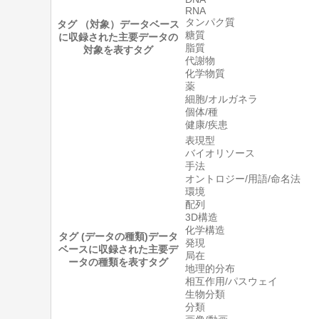
RNA
タンパク質
タグ （対象）
データベース
糖質
に収録された主要データの
脂質
対象を表すタグ
代謝物
化学物質
薬
細胞/オルガネラ
個体/種
健康/疾患
表現型
バイオリソース
手法
オントロジー/用語/命名法
環境
配列
3D構造
化学構造
タグ (データの種類)
データ
発現
ベースに収録された主要デ
局在
ータの種類を表すタグ
地理的分布
相互作用/パスウェイ
生物分類
分類