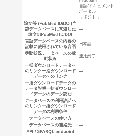
画像/動画
書誌/ドキュメント
ポータル
リポジトリ
論文等 (PubMed ID/DOI)
当
該データベースに関連した
―
論文のPubMed ID/DOI
言語
データベースの内容の
日本語
記載に使用されている言語
稼動状況
データベースの稼
運用終了
動状況
一括ダウンロードデータへ
のリンク
一括ダウンロード
―
データへのリンク
一括ダウンロードデータの
データ説明
一括ダウンロー
―
ドデータのデータ説明
データベースの利用許諾へ
のリンク
一括ダウンロード
―
データの利用条件
データベースの使い方
―
データベースの連絡先
―
API / SPARQL endpoint
―