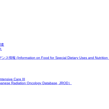
調査
ス
ormation on Food for Special Dietary Uses and Nutrition 
ntensive Care III
Radiation Oncology Database, JROD）