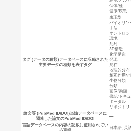
細胞/オル
個体/種
健康/疾患
表現型
バイオリソ
手法
オントロジ
環境
配列
3D構造
化学構造
タグ (データの種類)
データベースに収録された
発現
主要データの種類を表すタグ
局在
地理的分布
相互作用/
生物分類
分類
画像/動画
書誌/ドキ
ポータル
リポジトリ
論文等 (PubMed ID/DOI)
当該データベースに
―
関連した論文のPubMed ID/DOI
言語
データベースの内容の記載に使用されてい
日本語, 英
る言語