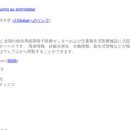
.umin.ac.jp/nrndata/
大学 (
J-Globalへのリンク
)
以降に全国の総合周産期母子医療センターおよび主要新生児医療施設に入院
タベースです。 母体情報、妊娠合併症、分娩情報、新生児情報などが
はウェブ上から閲覧することができます。
ens
(
9606
)
伝子
性
ティクス