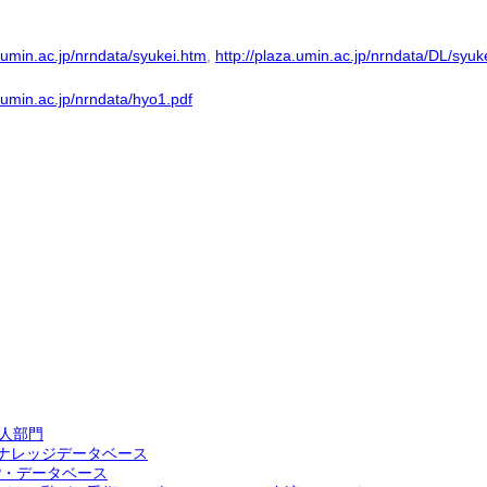
a.umin.ac.jp/nrndata/syukei.htm
,
http://plaza.umin.ac.jp/nrndata/DL/syuk
a.umin.ac.jp/nrndata/hyo1.pdf
 成人部門
ナレッジデータベース
P・データベース