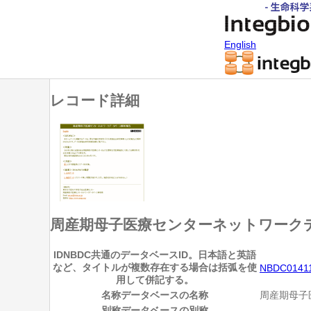
English
レコード詳細
周産期母子医療センターネットワーク
ID
NBDC共通のデータベースID。日本語と英語
など、タイトルが複数存在する場合は括弧を使
NBDC0141
用して併記する。
名称
データベースの名称
周産期母子
別称
データベースの別称
―