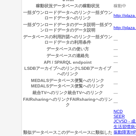
稼動状況
データベースの稼動状況
稼動中
一括ダウンロードデータへのリンク
一括ダウン
http://plaz
ロードデータへのリンク
一括ダウンロードデータのデータ説明
一括ダウ
http://plaz
ンロードデータのデータ説明
データベースの利用許諾へのリンク
一括ダウン
―
ロードデータの利用条件
データベースの使い方
―
データベースの連絡先
―
API / SPARQL endpoint
―
LSDBアーカイブへのリンク
LSDBアーカイブ
―
へのリンク
MEDALSデータベース便覧へのリンク
―
MEDALSデータベース便覧へのリンク
統合TVへのリンク
統合TVへのリンク
―
FAIRsharingへのリンク
FAIRsharingへのリン
―
ク
NCD
SEER
JCVSD -
生活習慣病
振動障害H
類似データベース
このデータベースに類似した