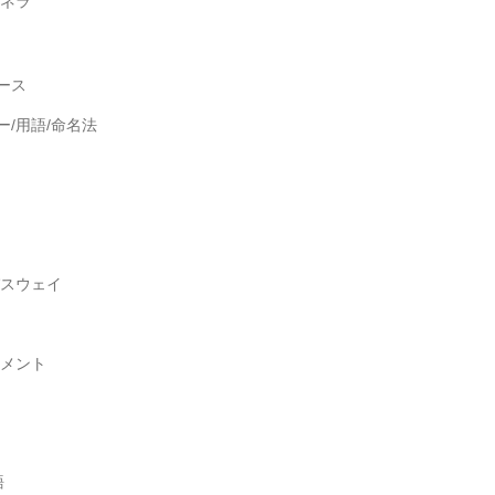
ガネラ
ース
ー/用語/命名法
パスウェイ
ュメント
語