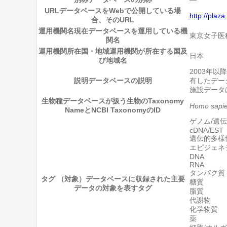
URL
データベースをWebで公開している場
http://plaza
合、そのURL
運用機関名
現在データベースを運用している機
東京女子医科
関名
運用機関所在国・地域
運用機関が所在する国及
日本
び地域名
2003年
説明
データベースの説明
有したデー
施設データ
生物種
データベースが扱う生物のTaxonomy
Homo sapi
NameとNCBI TaxonomyのID
ゲノム/遺
cDNA/EST
遺伝的多様
エピジェネ
DNA
RNA
タンパク質
タグ （対象）
データベースに収録された主要
糖質
データの対象を表すタグ
脂質
代謝物
化学物質
薬