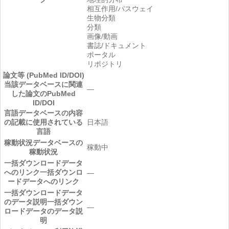
相互作用/パスウェイ
生物分類
分類
画像/動画
書誌/ドキュメント
ポータル
リポジトリ
論文等 (PubMed ID/DOI)
当該データベースに関連
―
した論文のPubMed
ID/DOI
言語
データベースの内容
の記載に使用されている
日本語
言語
稼動状況
データベースの
稼動中
稼動状況
一括ダウンロードデータ
へのリンク
一括ダウンロ
―
ードデータへのリンク
一括ダウンロードデータ
のデータ説明
一括ダウン
―
ロードデータのデータ説
明