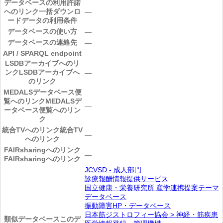
データベースの利用許諾
へのリンク
一括ダウンロ
―
ードデータの利用条件
データベースの使い方
―
データベースの連絡先
―
API / SPARQL endpoint
―
LSDBアーカイブへのリ
ンク
LSDBアーカイブへ
―
のリンク
MEDALSデータベース便
覧へのリンク
MEDALSデ
―
ータベース便覧へのリン
ク
統合TVへのリンク
統合TV
―
へのリンク
FAIRsharingへのリンク
―
FAIRsharingへのリンク
JCVSD - 成人部門
診療報酬情報提供サービス
国立健康・栄養研究所 産学連携提案テーマ
データベース
振動障害HP・データベース
日本筋ジストロフィー協会 > 神経・筋疾患
類似データベース
このデ