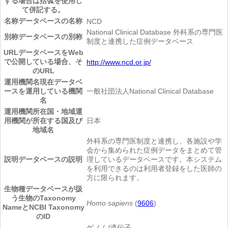
する場合は括弧を使用し
て併記する。
名称
データベースの名称
NCD
National Clinical Database 外科系の専門医
別称
データベースの別称
制度と連携した症例データベース
URL
データベースをWeb
で公開している場合、そ
http://www.ncd.or.jp/
のURL
運用機関名
現在データベ
ースを運用している機関
一般社団法人National Clinical Database
名
運用機関所在国・地域
運
用機関が所在する国及び
日本
地域名
外科系の専門医制度と連携し、各施設や学
会から集められた症例データをまとめて管
説明
データベースの説明
理しているデータベースです。本システム
を利用できるのは利用者登録をした医師の
方に限られます。
生物種
データベースが扱
う生物のTaxonomy
Homo sapiens
(
9606
)
NameとNCBI Taxonomy
のID
ゲノム/遺伝子