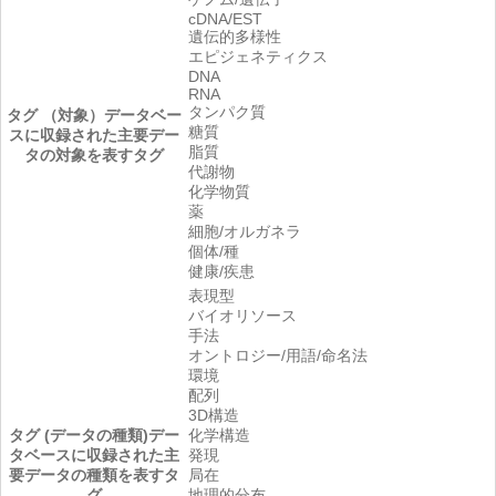
cDNA/EST
遺伝的多様性
エピジェネティクス
DNA
RNA
タンパク質
タグ （対象）
データベー
糖質
スに収録された主要デー
脂質
タの対象を表すタグ
代謝物
化学物質
薬
細胞/オルガネラ
個体/種
健康/疾患
表現型
バイオリソース
手法
オントロジー/用語/命名法
環境
配列
3D構造
タグ (データの種類)
デー
化学構造
タベースに収録された主
発現
要データの種類を表すタ
局在
グ
地理的分布