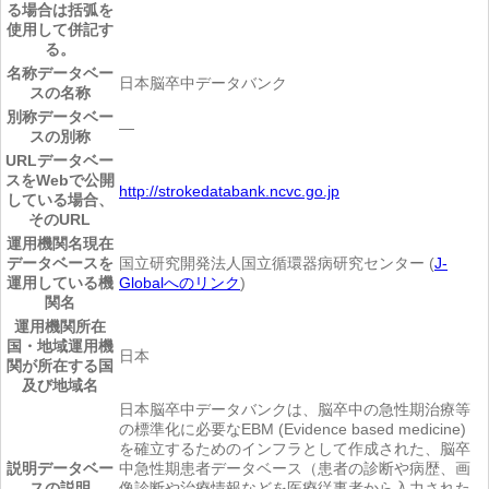
る場合は括弧を
使用して併記す
る。
名称
データベー
日本脳卒中データバンク
スの名称
別称
データベー
―
スの別称
URL
データベー
スをWebで公開
http://strokedatabank.ncvc.go.jp
している場合、
そのURL
運用機関名
現在
データベースを
国立研究開発法人国立循環器病研究センター (
J-
運用している機
Globalへのリンク
)
関名
運用機関所在
国・地域
運用機
日本
関が所在する国
及び地域名
日本脳卒中データバンクは、脳卒中の急性期治療等
の標準化に必要なEBM (Evidence based medicine)
を確立するためのインフラとして作成された、脳卒
説明
データベー
中急性期患者データベース（患者の診断や病歴、画
スの説明
像診断や治療情報などを医療従事者から入力された