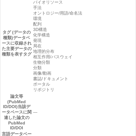
バイオリソース
手法
オントロジー/用語/命名法
環境
配列
3D構造
タグ (データの
化学構造
種類)
データベ
発現
ースに収録され
局在
た主要データの
地理的分布
種類を表すタグ
相互作用/パスウェイ
生物分類
分類
画像/動画
書誌/ドキュメント
ポータル
リポジトリ
論文等
(PubMed
ID/DOI)
当該デ
ータベースに関
―
連した論文の
PubMed
ID/DOI
言語
データベー