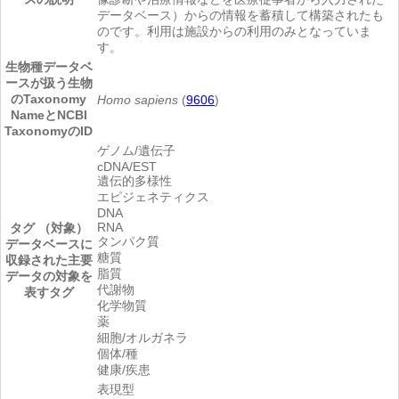
データベース）からの情報を蓄積して構築されたも
のです。利用は施設からの利用のみとなっていま
す。
生物種
データベ
ースが扱う生物
のTaxonomy
Homo sapiens
(
9606
)
NameとNCBI
TaxonomyのID
ゲノム/遺伝子
cDNA/EST
遺伝的多様性
エピジェネティクス
DNA
RNA
タグ （対象）
タンパク質
データベースに
糖質
収録された主要
脂質
データの対象を
代謝物
表すタグ
化学物質
薬
細胞/オルガネラ
個体/種
健康/疾患
表現型