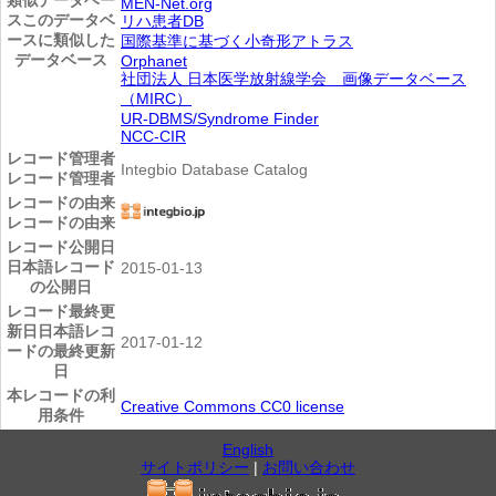
MEN-Net.org
ス
このデータベ
リハ患者DB
ースに類似した
国際基準に基づく小奇形アトラス
データベース
Orphanet
社団法人 日本医学放射線学会 画像データベース
（MIRC）
UR-DBMS/Syndrome Finder
NCC-CIR
レコード管理者
Integbio Database Catalog
レコード管理者
レコードの由来
レコードの由来
レコード公開日
日本語レコード
2015-01-13
の公開日
レコード最終更
新日
日本語レコ
2017-01-12
ードの最終更新
日
本レコードの利
Creative Commons CC0 license
用条件
English
サイトポリシー
|
お問い合わせ