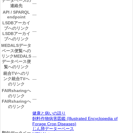
データベースの
―
連絡先
API / SPARQL
―
endpoint
LSDBアーカイ
ブへのリンク
―
LSDBアーカイ
ブへのリンク
MEDALSデータ
ベース便覧への
リンク
MEDALS
―
データベース便
覧へのリンク
統合TVへのリ
ンク
統合TVへ
―
のリンク
FAIRsharingへ
のリンク
―
FAIRsharingへ
のリンク
健康と病いの語り
飼料作物病害図鑑 (Illustrated Encyclopedia of
Forage Crop Diseases)
じん肺データーベース
類似データベー