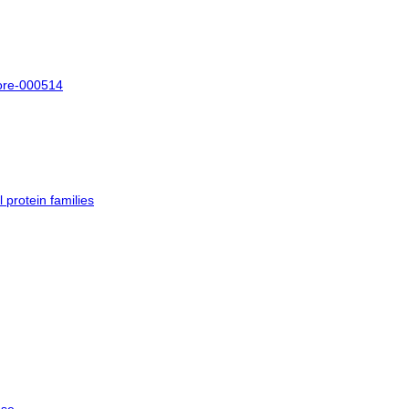
core-000514
protein families
nse