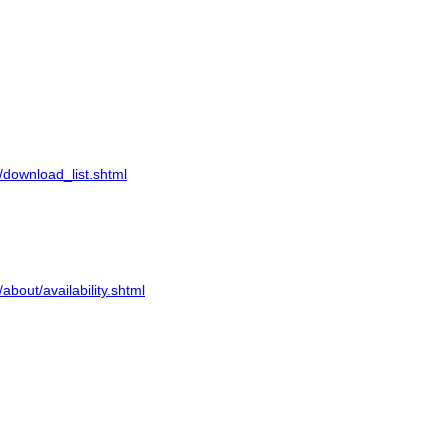
/download_list.shtml
about/availability.shtml