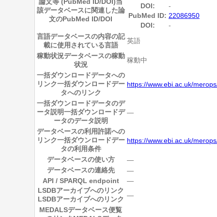
論文等 (PubMed ID/DOI)
当
DOI:
-
該データベースに関連した論
PubMed ID:
22086950
文のPubMed ID/DOI
DOI:
-
言語
データベースの内容の記
英語
載に使用されている言語
稼動状況
データベースの稼動
稼動中
状況
一括ダウンロードデータへの
リンク
一括ダウンロードデー
https://www.ebi.ac.uk/merops
タへのリンク
一括ダウンロードデータのデ
ータ説明
一括ダウンロードデ
―
ータのデータ説明
データベースの利用許諾への
リンク
一括ダウンロードデー
https://www.ebi.ac.uk/merops/
タの利用条件
データベースの使い方
―
データベースの連絡先
―
API / SPARQL endpoint
―
LSDBアーカイブへのリンク
―
LSDBアーカイブへのリンク
MEDALSデータベース便覧