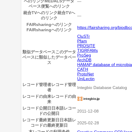
へのリンク
MEDALSデータ
―
ベース便覧へのリンク
統合TVへのリンク
統合TVへ
―
のリンク
FAIRsharingへのリンク
https://fairsharing.org/biodb
FAIRsharingへのリンク
CluSTr
Pfam
PROSITE
TIGRFAMs
類似データベース
このデータ
ProSeg
ベースに類似したデータベー
ArchDB
ス
HAMAP database of microbial 
CATH
ProtoNet
UniLectin
レコード管理者
レコード管理
Integbio Database Catalog
者
レコードの由来
レコードの由
来
レコード公開日
日本語レコー
2011-12-08
ドの公開日
レコード最終更新日
日本語レ
2025-02-28
コードの最終更新日
本レコードの利用条件
Creative Commons CC0 lice