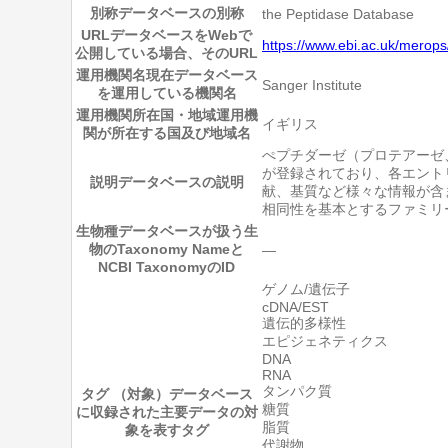
別称
データベースの別称
the Peptidase Database
URL
データベースをWebで
https://www.ebi.ac.uk/merops
公開している場合、そのURL
運用機関名
現在データベース
Sanger Institute
を運用している機関名
運用機関所在国・地域
運用機
イギリス
関が所在する国及び地域名
ぺプチダーゼ（プロテアーゼ
が登録されており、各エント
説明
データベースの説明
献、基質など様々な情報が含
相同性を基本とするファミリ
生物種
データベースが扱う生
物のTaxonomy Nameと
―
NCBI TaxonomyのID
ゲノム/遺伝子
cDNA/EST
遺伝的多様性
エピジェネティクス
DNA
RNA
タンパク質
タグ （対象）
データベース
糖質
に収録された主要データの対
脂質
象を表すタグ
代謝物