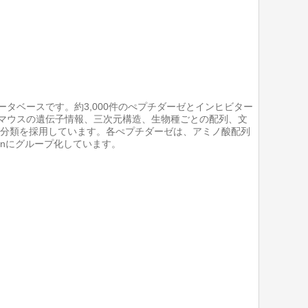
タベースです。約3,000件のぺプチダーゼとインヒビター
マウスの遺伝子情報、三次元構造、生物種ごとの配列、文
層分類を採用しています。各ぺプチダーゼは、アミノ酸配列
anにグループ化しています。