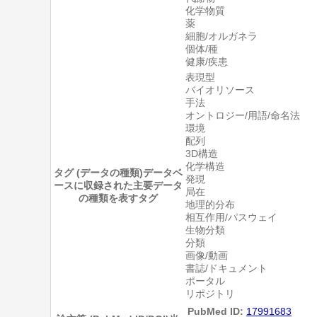
化学物質
薬
細胞/オルガネラ
個体/種
健康/疾患
表現型
バイオリソース
手法
オントロジー/用語/命名法
環境
配列
3D構造
化学構造
タグ (データの種類)
データベ
発現
ースに収録された主要データ
局在
の種類を表すタグ
地理的分布
相互作用/パスウェイ
生物分類
分類
画像/動画
書誌/ドキュメント
ポータル
リポジトリ
PubMed ID:
17991683