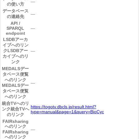
―
の使い方
データベース
―
の連絡先
API /
SPARQL
―
endpoint
LSDBアーカ
イブへのリン
ク
LSDBアー
―
カイブへのリ
ンク
MEDALSデー
タベース便覧
へのリンク
―
MEDALSデー
タベース便覧
へのリンク
統合TVへのリ
https://togotv.dbcls.jp/result.html?
ンク
統合TVへ
type=manual&page=1&query=BioCyc
のリンク
FAIRsharing
へのリンク
―
FAIRsharing
へのリンク