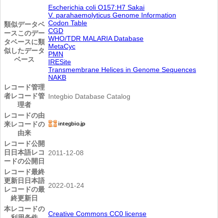
Escherichia coli O157:H7 Sakai
V. parahaemolyticus Genome Information
Codon Table
類似データベ
CGD
ース
このデー
WHO/TDR MALARIA Database
タベースに類
MetaCyc
似したデータ
PMN
ベース
IRESite
Transmembrane Helices in Genome Sequences
NAKB
レコード管理
者
レコード管
Integbio Database Catalog
理者
レコードの由
来
レコードの
由来
レコード公開
日
日本語レコ
2011-12-08
ードの公開日
レコード最終
更新日
日本語
2022-01-24
レコードの最
終更新日
本レコードの
Creative Commons CC0 license
利用条件