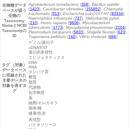
Agrobacterium tumefaciens
(
358
),
Bacillus subtilis
生物種
データ
(
1423
),
Caulobacter vibrioides
(
155892
),
Chlamydia
ベースが扱う
trachomatis
(
813
),
Escherichia coli O157:H7
(
83334
),
生物の
Haemophilus influenzae
(
727
),
Helicobacter pylori
Taxonomy
(
210
),
Homo sapiens
(
9606
),
Mycobacterium
NameとNCBI
tuberculosis
(
1773
),
Mycoplasma pneumoniae
(
2104
),
Taxonomyの
Plasmodium falciparum
(
5833
),
Shigella flexneri
(
623
),
ID
Treponema pallidum
(
160
),
Vibrio cholerae
(
666
)
ゲノム/遺伝子
cDNA/EST
遺伝的多様性
エピジェネティクス
DNA
タグ （対象）
RNA
データベース
タンパク質
に収録された
糖質
主要データの
脂質
対象を表すタ
代謝物
グ
化学物質
薬
細胞/オルガネラ
個体/種
健康/疾患
表現型
バイオリソース