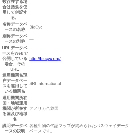
数存在する場
合は括弧を使
用して併記す
る。
名称
データベ
BioCyc
ースの名称
別称
データベ
―
ースの別称
URL
データベ
ースをWebで
公開している
http://biocyc.org/
場合、その
URL
運用機関名
現
在データベー
SRI International
スを運用して
いる機関名
運用機関所在
国・地域
運用
機関が所在す
アメリカ合衆国
る国及び地域
名
説明
データベ
各種生物の代謝マップが納められたパスウェイデータ
ースの説明
ベースです。