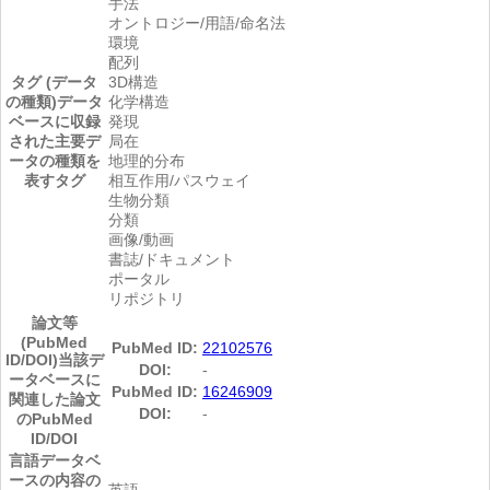
手法
オントロジー/用語/命名法
環境
配列
タグ (データ
3D構造
の種類)
データ
化学構造
ベースに収録
発現
された主要デ
局在
ータの種類を
地理的分布
表すタグ
相互作用/パスウェイ
生物分類
分類
画像/動画
書誌/ドキュメント
ポータル
リポジトリ
論文等
(PubMed
PubMed ID:
22102576
ID/DOI)
当該デ
DOI:
-
ータベースに
PubMed ID:
16246909
関連した論文
DOI:
-
のPubMed
ID/DOI
言語
データベ
ースの内容の
英語