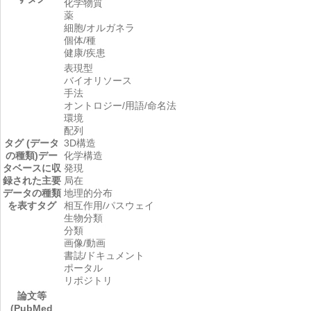
化学物質
薬
細胞/オルガネラ
個体/種
健康/疾患
表現型
バイオリソース
手法
オントロジー/用語/命名法
環境
配列
タグ (データ
3D構造
の種類)
デー
化学構造
タベースに収
発現
録された主要
局在
データの種類
地理的分布
を表すタグ
相互作用/パスウェイ
生物分類
分類
画像/動画
書誌/ドキュメント
ポータル
リポジトリ
論文等
(PubMed