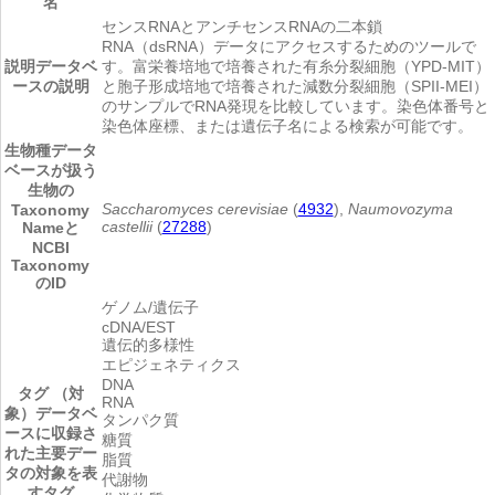
名
センスRNAとアンチセンスRNAの二本鎖
RNA（dsRNA）データにアクセスするためのツールで
説明
データベ
す。富栄養培地で培養された有糸分裂細胞（YPD-MIT）
ースの説明
と胞子形成培地で培養された減数分裂細胞（SPII-MEI）
のサンプルでRNA発現を比較しています。染色体番号と
染色体座標、または遺伝子名による検索が可能です。
生物種
データ
ベースが扱う
生物の
Saccharomyces cerevisiae
(
4932
),
Naumovozyma
Taxonomy
castellii
(
27288
)
Nameと
NCBI
Taxonomy
のID
ゲノム/遺伝子
cDNA/EST
遺伝的多様性
エピジェネティクス
DNA
タグ （対
RNA
象）
データベ
タンパク質
ースに収録さ
糖質
れた主要デー
脂質
タの対象を表
代謝物
すタグ