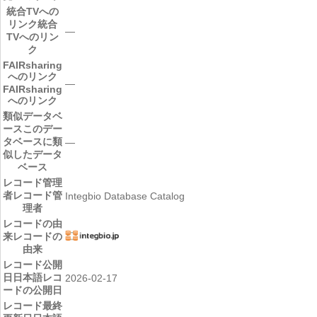
統合TVへの
リンク
統合
―
TVへのリン
ク
FAIRsharing
へのリンク
―
FAIRsharing
へのリンク
類似データベ
ース
このデー
タベースに類
―
似したデータ
ベース
レコード管理
者
レコード管
Integbio Database Catalog
理者
レコードの由
来
レコードの
由来
レコード公開
日
日本語レコ
2026-02-17
ードの公開日
レコード最終