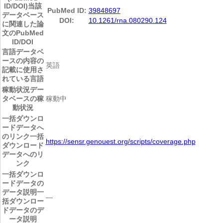
ID/DOI)
当該
PubMed ID:
39848697
データベース
DOI:
10.1261/rna.080290.124
に関連した論
文のPubMed
ID/DOI
言語
データベ
ースの内容の
英語
記載に使用さ
れている言語
稼動状況
デー
タベースの稼
稼動中
動状況
一括ダウンロ
ードデータへ
のリンク
一括
https://sensr.genouest.org/scripts/coverage.php
ダウンロード
データへのリ
ンク
一括ダウンロ
ードデータの
データ説明
一
―
括ダウンロー
ドデータのデ
ータ説明