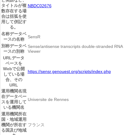
タイトルが複
NBDC02676
数存在する場
合は括弧を使
用して併記す
る。
名称
データベ
SensR
ースの名称
別称
データベ
Sense/antisense transcripts double-stranded RNA
ースの別称
Viewer
URL
データ
ベースを
Webで公開
https://sensr.genouest.org/scripts/index.php
している場
合、その
URL
運用機関名
現
在データベー
Universite de Rennes
スを運用して
いる機関名
運用機関所在
国・地域
運用
機関が所在す
フランス
る国及び地域