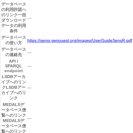
データベース
の利用許諾へ
のリンク
一括
―
ダウンロード
データの利用
条件
データベース
https://sensr.genouest.org/images/UserGuideSensR.pdf
の使い方
データベース
―
の連絡先
API /
SPARQL
―
endpoint
LSDBアーカ
イブへのリン
ク
LSDBアー
―
カイブへのリ
ンク
MEDALSデ
ータベース便
覧へのリンク
―
MEDALSデ
ータベース便
覧へのリンク