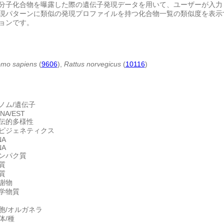
分子化合物を曝露した際の遺伝子発現データを用いて、ユーザーが入力
現パターンに類似の発現プロファイルを持つ化合物一覧の類似度を表示
ョンです。
mo sapiens
(
9606
),
Rattus norvegicus
(
10116
)
ノム/遺伝子
NA/EST
伝的多様性
ピジェネティクス
NA
NA
ンパク質
質
質
謝物
学物質
胞/オルガネラ
体/種