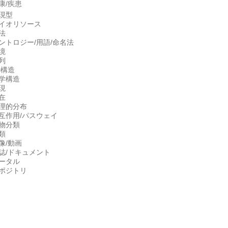
康/疾患
現型
イオリソース
法
ントロジー/用語/命名法
境
列
D構造
学構造
現
在
理的分布
互作用/パスウェイ
物分類
類
像/動画
誌/ドキュメント
ータル
ポジトリ