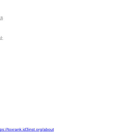
語
止
tps://toxrank.id3inst.org/about