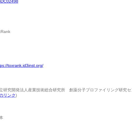
BDC02498
xRank
tps://toxrank.id3inst.org/
立研究開発法人産業技術総合研究所 創薬分子プロファイリング研究セン
のリンク
)
本