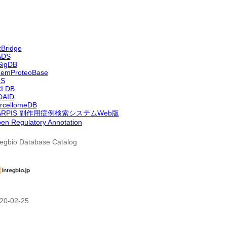
xBridge
ADS
igDB
emProteoBase
IS
I DB
DAID
rcellomeDB
ARPIS 副作用症例検索システムWeb版
en Regulatory Annotation
tegbio Database Catalog
20-02-25