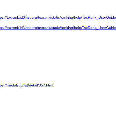
tps://toxrank.id3inst.org/toxrank/static/ranking/help/ToxRank_UserGui
tps://toxrank.id3inst.org/toxrank/static/ranking/help/ToxRank_UserGui
tps://medals.jp/list/detail/357.html