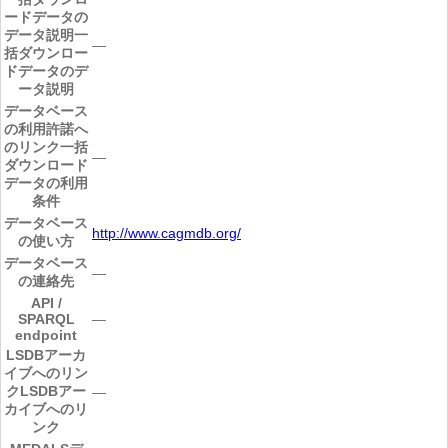
ードデータの
データ説明
一
―
括ダウンロー
ドデータのデ
ータ説明
データベース
の利用許諾へ
のリンク
一括
―
ダウンロード
データの利用
条件
データベース
http://www.cagmdb.org/
の使い方
データベース
―
の連絡先
API /
SPARQL
―
endpoint
LSDBアーカ
イブへのリン
ク
LSDBアー
―
カイブへのリ
ンク