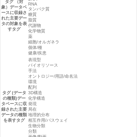
タグ （対
RNA
象）
データベ
タンパク質
ースに収録さ
糖質
れた主要デー
脂質
タの対象を表
代謝物
すタグ
化学物質
薬
細胞/オルガネラ
個体/種
健康/疾患
表現型
バイオリソース
手法
オントロジー/用語/命名法
環境
配列
タグ (データ
3D構造
の種類)
デー
化学構造
タベースに収
発現
録された主要
局在
データの種類
地理的分布
を表すタグ
相互作用/パスウェイ
生物分類
分類
画像/動画