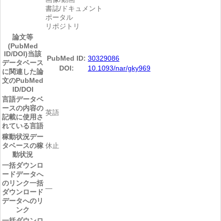
書誌/ドキュメント
ポータル
リポジトリ
論文等
(PubMed
ID/DOI)
当該
PubMed ID:
30329086
データベース
DOI:
10.1093/nar/gky969
に関連した論
文のPubMed
ID/DOI
言語
データベ
ースの内容の
英語
記載に使用さ
れている言語
稼動状況
デー
タベースの稼
休止
動状況
一括ダウンロ
ードデータへ
のリンク
一括
―
ダウンロード
データへのリ
ンク
一括ダウンロ