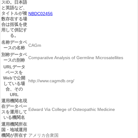
スID。日本語
と英語など、
タイトルが複
NBDC02456
数存在する場
合は括弧を使
用して併記す
る。
名称
データベ
CAGm
ースの名称
別称
データベ
Comparative Analysis of Germline Microsatellites
ースの別称
URL
データ
ベースを
Webで公開
http://www.cagmdb.org/
している場
合、その
URL
運用機関名
現
在データベー
Edward Via College of Osteopathic Medicine
スを運用して
いる機関名
運用機関所在
国・地域
運用
機関が所在す
アメリカ合衆国