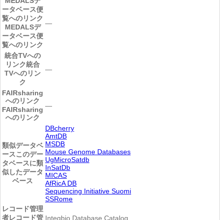
MEDALSデ
ータベース便
覧へのリンク
―
MEDALSデ
ータベース便
覧へのリンク
統合TVへの
リンク
統合
―
TVへのリン
ク
FAIRsharing
へのリンク
―
FAIRsharing
へのリンク
DBcherry
AmtDB
MSDB
類似データベ
Mouse Genome Databases
ース
このデー
UgMicroSatdb
タベースに類
InSatDb
似したデータ
MICAS
ベース
AfRicA DB
Sequencing Initiative Suomi
SSRome
レコード管理
者
レコード管
Integbio Database Catalog