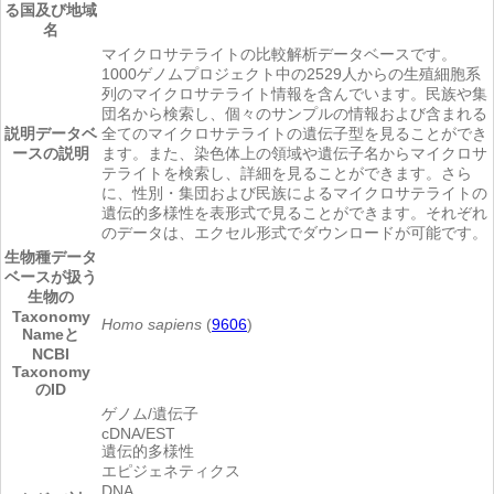
る国及び地域
名
マイクロサテライトの比較解析データベースです。
1000ゲノムプロジェクト中の2529人からの生殖細胞系
列のマイクロサテライト情報を含んでいます。民族や集
団名から検索し、個々のサンプルの情報および含まれる
説明
データベ
全てのマイクロサテライトの遺伝子型を見ることができ
ースの説明
ます。また、染色体上の領域や遺伝子名からマイクロサ
テライトを検索し、詳細を見ることができます。さら
に、性別・集団および民族によるマイクロサテライトの
遺伝的多様性を表形式で見ることができます。それぞれ
のデータは、エクセル形式でダウンロードが可能です。
生物種
データ
ベースが扱う
生物の
Taxonomy
Homo sapiens
(
9606
)
Nameと
NCBI
Taxonomy
のID
ゲノム/遺伝子
cDNA/EST
遺伝的多様性
エピジェネティクス
DNA