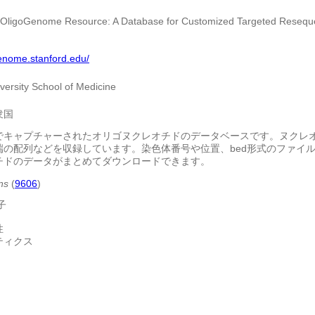
OligoGenome Resource: A Database for Customized Targeted Reseq
genome.stanford.edu/
versity School of Medicine
衆国
でキャプチャーされたオリゴヌクレオチドのデータベースです。ヌクレ
'末端の配列などを収録しています。染色体番号や位置、bed形式のファ
チドのデータがまとめてダウンロードできます。
ns
(
9606
)
子
性
ティクス