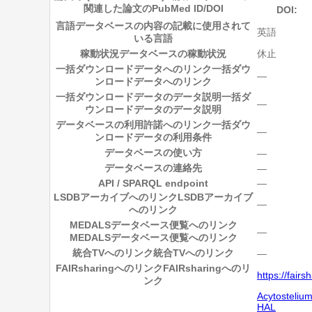
関連した論文のPubMed ID/DOI
DOI:
言語
データベースの内容の記載に使用されて
英語
いる言語
稼動状況
データベースの稼動状況
休止
一括ダウンロードデータへのリンク
一括ダウ
―
ンロードデータへのリンク
一括ダウンロードデータのデータ説明
一括ダ
―
ウンロードデータのデータ説明
データベースの利用許諾へのリンク
一括ダウ
―
ンロードデータの利用条件
データベースの使い方
―
データベースの連絡先
―
API / SPARQL endpoint
―
LSDBアーカイブへのリンク
LSDBアーカイブ
―
へのリンク
MEDALSデータベース便覧へのリンク
―
MEDALSデータベース便覧へのリンク
統合TVへのリンク
統合TVへのリンク
―
FAIRsharingへのリンク
FAIRsharingへのリ
https://fair
ンク
Acytosteliu
HAL