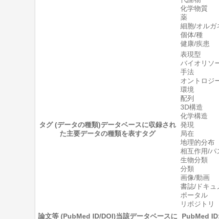
化学物質
薬
細胞/オルガ
個体/種
健康/疾患
表現型
バイオリソ
手法
オントロジー
環境
配列
3D構造
化学構造
タグ (データの種類)
データベースに収録され
発現
た主要データの種類を表すタグ
局在
地理的分布
相互作用/パ
生物分類
分類
画像/動画
書誌/ドキュ
ポータル
リポジトリ
論文等 (PubMed ID/DOI)
当該データベースに
PubMed ID