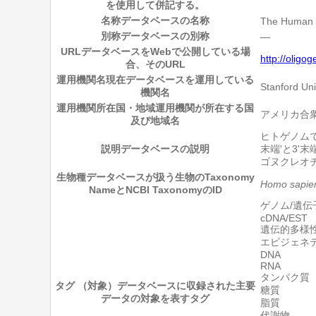
を使用して併記する。
名称
データベースの名称
The Human 
別称
データベースの別称
―
URL
データベースをWebで公開している場
http://oligo
合、そのURL
運用機関名
現在データベースを運用している
Stanford Uni
機関名
運用機関所在国・地域
運用機関が所在する国
アメリカ合
及び地域名
ヒトゲノム
説明
データベースの説明
末端'と3
ゴヌクレオ
生物種
データベースが扱う生物のTaxonomy
Homo sapie
NameとNCBI TaxonomyのID
ゲノム/遺伝
cDNA/EST
遺伝的多様
エピジェネ
DNA
RNA
タンパク質
タグ （対象）
データベースに収録された主要
糖質
データの対象を表すタグ
脂質
代謝物