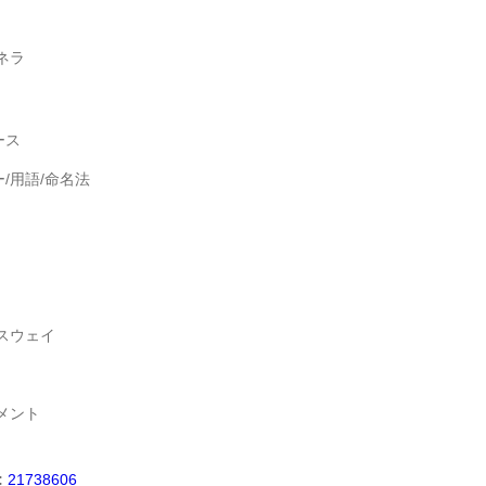
ネラ
ース
/用語/命名法
スウェイ
メント
:
21738606