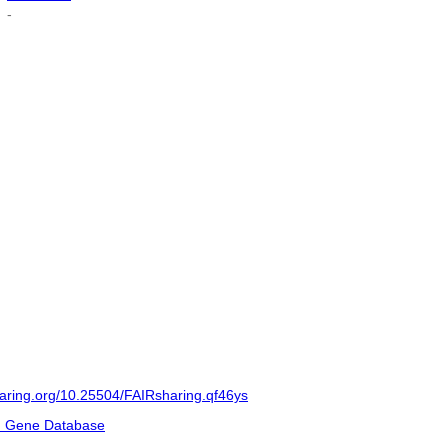
-
sharing.org/10.25504/FAIRsharing.qf46ys
m Gene Database