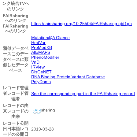
ンク
統合TVへ
―
のリンク
FAIRsharing
へのリンク
https://fairsharing.org/10.25504/FAIRsharing.qbt1gh
FAIRsharing
へのリンク
Mutation@A Glance
HmtVar
PreMedKB
類似データベ
AlloMAPS
ース
このデー
PhenoModifier
タベースに類
VnD
似したデータ
IRView
ベース
DisGeNET
RNA Binding Protein Variant Database
PolyDoms
レコード管理
者
レコード管
See the corresponding part in the FAIRsharing record
理者
レコードの由
来
レコードの
由来
レコード公開
日
日本語レコ
2019-03-28
ードの公開日