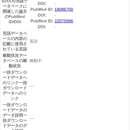
ID/DOI)
当該デ
DOI:
-
ータベースに
PubMed ID:
18086700
関連した論文
DOI:
-
のPubMed
PubMed ID:
22075996
ID/DOI
DOI:
-
言語
データベ
ースの内容の
英語
記載に使用さ
れている言語
稼動状況
デー
タベースの稼
稼動中
動状況
一括ダウンロ
ードデータへ
のリンク
一括
―
ダウンロード
データへのリ
ンク
一括ダウンロ
ードデータの
データ説明
一
―
括ダウンロー
ドデータのデ