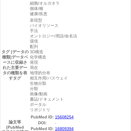
細胞/オルガネラ
個体/種
健康/疾患
表現型
バイオリソース
手法
オントロジー/用語/命名法
環境
配列
タグ (データの
3D構造
種類)
データベ
化学構造
ースに収録さ
発現
れた主要デー
局在
タの種類を表
地理的分布
すタグ
相互作用/パスウェイ
生物分類
分類
画像/動画
書誌/ドキュメント
ポータル
リポジトリ
PubMed ID:
15608254
論文等
DOI:
-
(PubMed
PubMed ID:
16809394