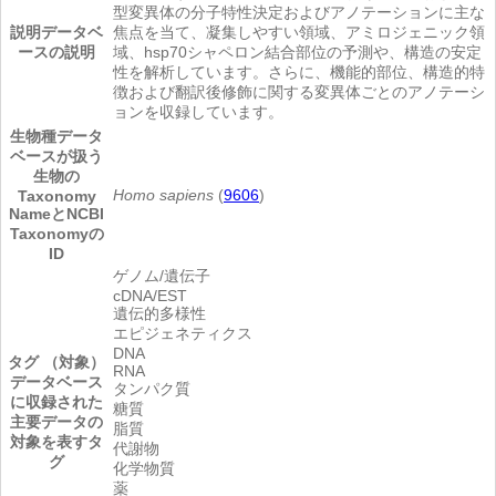
型変異体の分子特性決定およびアノテーションに主な
説明
データベ
焦点を当て、凝集しやすい領域、アミロジェニック領
ースの説明
域、hsp70シャペロン結合部位の予測や、構造の安定
性を解析しています。さらに、機能的部位、構造的特
徴および翻訳後修飾に関する変異体ごとのアノテーシ
ョンを収録しています。
生物種
データ
ベースが扱う
生物の
Homo sapiens
(
9606
)
Taxonomy
NameとNCBI
Taxonomyの
ID
ゲノム/遺伝子
cDNA/EST
遺伝的多様性
エピジェネティクス
DNA
タグ （対象）
RNA
データベース
タンパク質
に収録された
糖質
主要データの
脂質
対象を表すタ
代謝物
グ
化学物質
薬