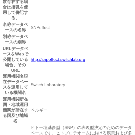
数存在する場
合は括弧を使
用して併記す
る。
名称
データベ
SNPeffect
ースの名称
別称
データベ
―
ースの別称
URL
データベ
ースをWebで
公開している
http://snpeffect.switchlab.org
場合、その
URL
運用機関名
現
在データベー
Switch Laboratory
スを運用して
いる機関名
運用機関所在
国・地域
運用
機関が所在す
ベルギー
る国及び地域
名
ヒト一塩基多型（SNP）の表現型決定のためのデータ
ベースです。ヒトプロテオームにおける疾患および多