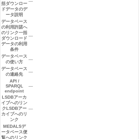
―
括ダウンロー
ドデータのデ
ータ説明
データベース
の利用許諾へ
のリンク
一括
―
ダウンロード
データの利用
条件
データベース
―
の使い方
データベース
―
の連絡先
API /
SPARQL
―
endpoint
LSDBアーカ
イブへのリン
ク
LSDBアー
―
カイブへのリ
ンク
MEDALSデ
ータベース便
覧へのリンク