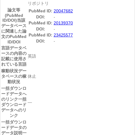
リポジトリ
論文等
PubMed ID:
20047682
(PubMed
DOI:
-
ID/DOI)
当該
PubMed ID:
20139370
データベース
DOI:
-
に関連した論
PubMed ID:
23425577
文のPubMed
DOI:
-
ID/DOI
言語
データベ
ースの内容の
英語
記載に使用さ
れている言語
稼動状況
デー
タベースの稼
休止
動状況
一括ダウンロ
ードデータへ
のリンク
一括
―
ダウンロード
データへのリ
ンク
一括ダウンロ
ードデータの
データ説明
一