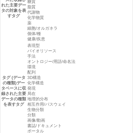
糖質
れた主要デー
脂質
タの対象を表
代謝物
すタグ
化学物質
薬
細胞/オルガネラ
個体/種
健康/疾患
表現型
バイオリソース
手法
オントロジー/用語/命名法
環境
配列
タグ (データ
3D構造
の種類)
デー
化学構造
タベースに収
発現
録された主要
局在
データの種類
地理的分布
を表すタグ
相互作用/パスウェイ
生物分類
分類
画像/動画
書誌/ドキュメント
ポータル