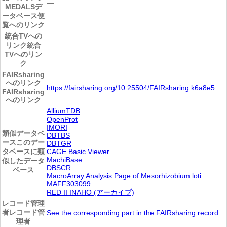
―
MEDALSデ
ータベース便
覧へのリンク
統合TVへの
リンク
統合
―
TVへのリン
ク
FAIRsharing
へのリンク
https://fairsharing.org/10.25504/FAIRsharing.k6a8e5
FAIRsharing
へのリンク
AlliumTDB
OpenProt
IMORI
類似データベ
DBTBS
ース
このデー
DBTGR
タベースに類
CAGE Basic Viewer
MachiBase
似したデータ
DBSCR
ベース
MacroArray Analysis Page of Mesorhizobium loti
MAFF303099
RED II INAHO (アーカイブ)
レコード管理
者
レコード管
See the corresponding part in the FAIRsharing record
理者