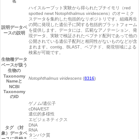
名
ハイスループット実験から得られたブチイモリ（red
spotted newt Notophthalmus viridescens）のオーミク
スデータを集約した包括的なリポジトリです。組織再生
の間に発現した遺伝子に関する包括的プラットフォーム
説明
データベ
を提供します。データには、広範なアノテーション、発
ースの説明
現データ、実験で検証されたペプチド配列であって他の
公開されている遺伝子配列と相同性がないものなどが含
まれます。contig、BLAST、ペプチド、発現領域による
検索が可能です。
生物種
データ
ベースが扱う
生物の
Taxonomy
Notophthalmus viridescens
(
8316
)
Nameと
NCBI
Taxonomy
のID
ゲノム/遺伝子
cDNA/EST
遺伝的多様性
エピジェネティクス
DNA
タグ （対
RNA
象）
データベ
タンパク質
ースに収録さ