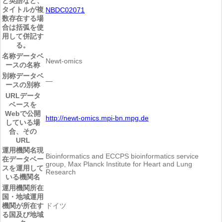
と英語など、
タイトルが複
NBDC02071
数存在する場
合は括弧を使
用して併記す
る。
名称
データベ
Newt-omics
ースの名称
別称
データベ
―
ースの別称
URL
データ
ベースを
Webで公開
http://newt-omics.mpi-bn.mpg.de
している場
合、その
URL
運用機関名
現
Bioinformatics and ECCPS bioinformatics service
在データベー
group, Max Planck Institute for Heart and Lung
スを運用して
Research
いる機関名
運用機関所在
国・地域
運用
機関が所在す
ドイツ
る国及び地域