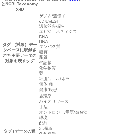
とNCBI Taxonomy
のID
ゲノム/遺伝子
cDNA/EST
遺伝的多様性
エピジェネティクス
DNA
RNA
タグ （対象）
デー
タンパク質
タベースに収録さ
糖質
れた主要データの
脂質
対象を表すタグ
代謝物
化学物質
薬
細胞/オルガネラ
個体/種
健康/疾患
表現型
バイオリソース
手法
オントロジー/用語/命名法
環境
配列
3D構造
タグ (データの種
化学構造