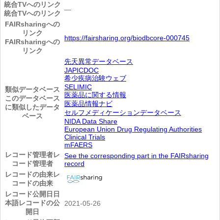
統合TVへのリンク
―
統合TVへのリンク
FAIRsharingへの
リンク
https://fairsharing.org/biodbcore-000745
FAIRsharingへの
リンク
先天異常データベース
JAPICDOC
希少疾病治験ウェブ
SELIMIC
類似データベース
医薬品に関する情報
このデータベース
医薬品情報ナビ
に類似したデータ
セルフメディケーションデータベース
ベース
NIDA Data Share
European Union Drug Regulating Authorities
Clinical Trials
mFAERS
レコード管理者
レ
See the corresponding part in the FAIRsharing
コード管理者
record
レコードの由来
レ
コードの由来
レコード公開日
日
本語レコードの公
2021-05-26
開日