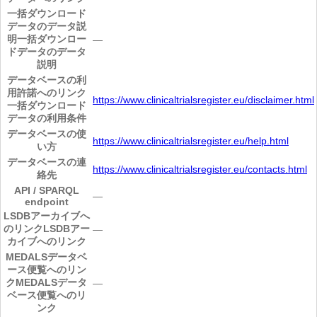
一括ダウンロード
データのデータ説
明
一括ダウンロー
―
ドデータのデータ
説明
データベースの利
用許諾へのリンク
https://www.clinicaltrialsregister.eu/disclaimer.html
一括ダウンロード
データの利用条件
データベースの使
https://www.clinicaltrialsregister.eu/help.html
い方
データベースの連
https://www.clinicaltrialsregister.eu/contacts.html
絡先
API / SPARQL
―
endpoint
LSDBアーカイブへ
のリンク
LSDBアー
―
カイブへのリンク
MEDALSデータベ
ース便覧へのリン
ク
MEDALSデータ
―
ベース便覧へのリ
ンク