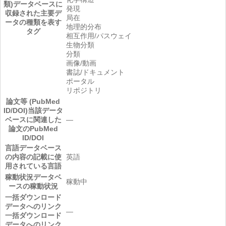
類)
データベースに
発現
収録された主要デ
局在
ータの種類を表す
地理的分布
タグ
相互作用/パスウェイ
生物分類
分類
画像/動画
書誌/ドキュメント
ポータル
リポジトリ
論文等 (PubMed
ID/DOI)
当該データ
ベースに関連した
―
論文のPubMed
ID/DOI
言語
データベース
の内容の記載に使
英語
用されている言語
稼動状況
データベ
稼動中
ースの稼動状況
一括ダウンロード
データへのリンク
―
一括ダウンロード
データへのリンク