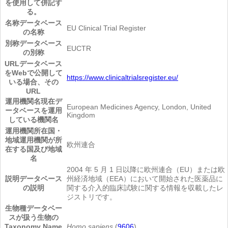
を使用して併記す
る。
名称
データベース
EU Clinical Trial Register
の名称
別称
データベース
EUCTR
の別称
URL
データベース
をWebで公開して
https://www.clinicaltrialsregister.eu/
いる場合、その
URL
運用機関名
現在デ
European Medicines Agency, London, United
ータベースを運用
Kingdom
している機関名
運用機関所在国・
地域
運用機関が所
欧州連合
在する国及び地域
名
2004 年 5 月 1 日以降に欧州連合（EU）または欧
説明
データベース
州経済地域（EEA）において開始された医薬品に
の説明
関する介入的臨床試験に関する情報を収載したレ
ジストリです。
生物種
データベー
スが扱う生物の
Taxonomy Name
Homo sapiens
(
9606
)