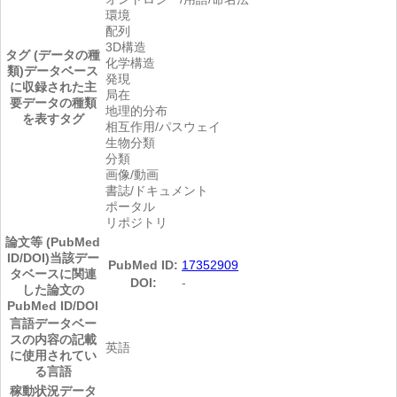
環境
配列
3D構造
タグ (データの種
化学構造
類)
データベース
発現
に収録された主
局在
要データの種類
地理的分布
を表すタグ
相互作用/パスウェイ
生物分類
分類
画像/動画
書誌/ドキュメント
ポータル
リポジトリ
論文等 (PubMed
ID/DOI)
当該デー
PubMed ID:
17352909
タベースに関連
DOI:
-
した論文の
PubMed ID/DOI
言語
データベー
スの内容の記載
英語
に使用されてい
る言語
稼動状況
データ