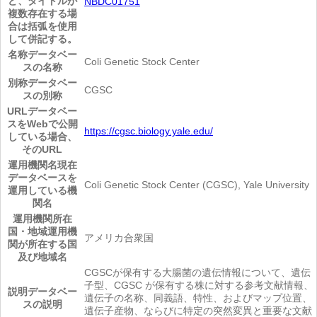
ど、タイトルが
NBDC01751
複数存在する場
合は括弧を使用
して併記する。
名称
データベー
Coli Genetic Stock Center
スの名称
別称
データベー
CGSC
スの別称
URL
データベー
スをWebで公開
https://cgsc.biology.yale.edu/
している場合、
そのURL
運用機関名
現在
データベースを
Coli Genetic Stock Center (CGSC), Yale University
運用している機
関名
運用機関所在
国・地域
運用機
アメリカ合衆国
関が所在する国
及び地域名
CGSCが保有する大腸菌の遺伝情報について、遺伝
子型、CGSC が保有する株に対する参考文献情報、
説明
データベー
遺伝子の名称、同義語、特性、およびマップ位置、
スの説明
遺伝子産物、ならびに特定の突然変異と重要な文献