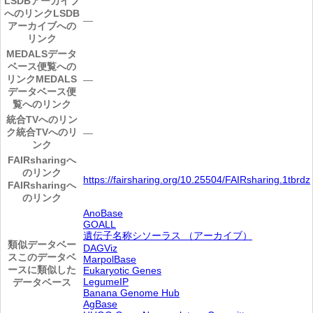
LSDBアーカイブ
へのリンク
LSDB
―
アーカイブへの
リンク
MEDALSデータ
ベース便覧への
リンク
MEDALS
―
データベース便
覧へのリンク
統合TVへのリン
ク
統合TVへのリ
―
ンク
FAIRsharingへ
のリンク
https://fairsharing.org/10.25504/FAIRsharing.1tbrdz
FAIRsharingへ
のリンク
AnoBase
GOALL
遺伝子名称シソーラス （アーカイブ）
類似データベー
DAGViz
ス
このデータベ
MarpolBase
ースに類似した
Eukaryotic Genes
LegumeIP
データベース
Banana Genome Hub
AgBase