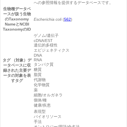
への参照情報を提供するデータベースです。
生物種
データベ
ースが扱う生物
のTaxonomy
Escherichia coli
(
562
)
NameとNCBI
TaxonomyのID
ゲノム/遺伝子
cDNA/EST
遺伝的多様性
エピジェネティクス
DNA
RNA
タグ （対象）
デ
タンパク質
ータベースに収
糖質
録された主要デ
脂質
ータの対象を表
代謝物
すタグ
化学物質
薬
細胞/オルガネラ
個体/種
健康/疾患
表現型
バイオリソース
手法
オントロジー/用語/命名法