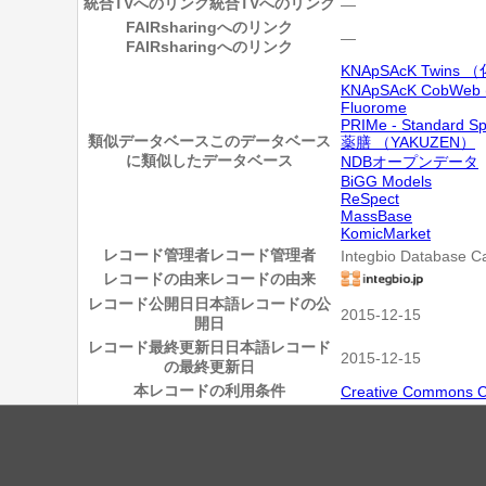
統合TVへのリンク
統合TVへのリンク
―
FAIRsharingへのリンク
―
FAIRsharingへのリンク
KNApSAcK Twi
KNApSAcK CobWeb (A
Fluorome
PRIMe - Standard S
類似データベース
このデータベース
薬膳 （YAKUZEN）
に類似したデータベース
NDBオープンデータ
BiGG Models
ReSpect
MassBase
KomicMarket
レコード管理者
レコード管理者
Integbio Database C
レコードの由来
レコードの由来
レコード公開日
日本語レコードの公
2015-12-15
開日
レコード最終更新日
日本語レコード
2015-12-15
の最終更新日
本レコードの利用条件
Creative Commons C