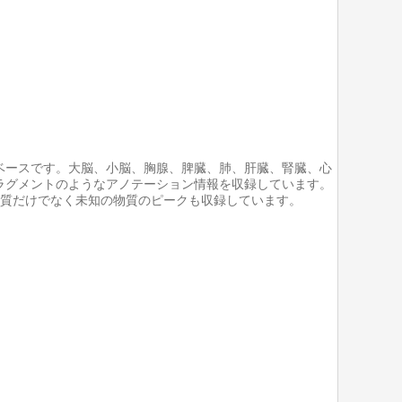
ベースです。大脳、小脳、胸腺、脾臓、肺、肝臓、腎臓、心
ラグメントのようなアノテーション情報を収録しています。
の物質だけでなく未知の物質のピークも収録しています。