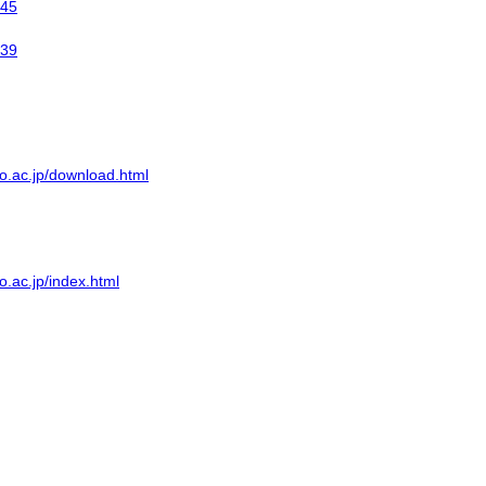
45
39
o.ac.jp/download.html
o.ac.jp/index.html