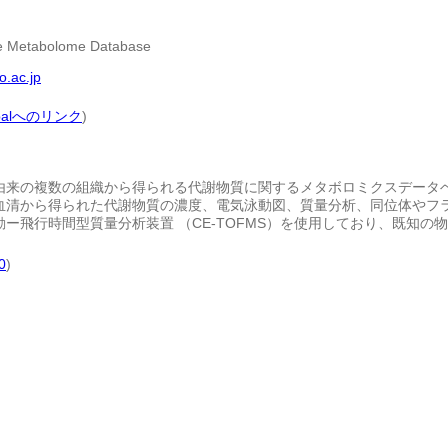
ue Metabolome Database
o.ac.jp
obalへのリンク
)
由来の複数の組織から得られる代謝物質に関するメタボロミクスデータ
血清から得られた代謝物質の濃度、電気泳動図、質量分析、同位体やフ
ー飛行時間型質量分析装置 （CE-TOFMS）を使用しており、既知
0
)