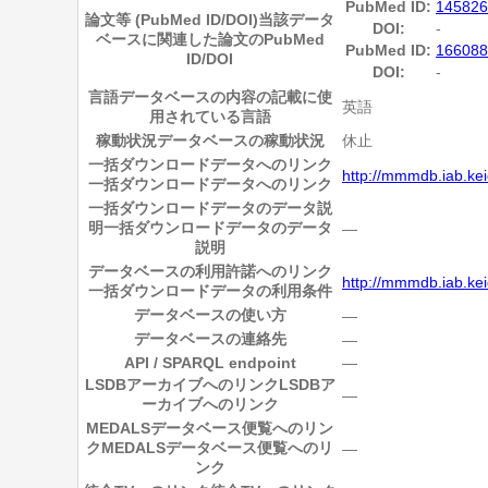
PubMed ID:
145826
論文等 (PubMed ID/DOI)
当該データ
DOI:
-
ベースに関連した論文のPubMed
PubMed ID:
166088
ID/DOI
DOI:
-
言語
データベースの内容の記載に使
英語
用されている言語
稼動状況
データベースの稼動状況
休止
一括ダウンロードデータへのリンク
http://mmmdb.iab.kei
一括ダウンロードデータへのリンク
一括ダウンロードデータのデータ説
明
一括ダウンロードデータのデータ
―
説明
データベースの利用許諾へのリンク
http://mmmdb.iab.kei
一括ダウンロードデータの利用条件
データベースの使い方
―
データベースの連絡先
―
API / SPARQL endpoint
―
LSDBアーカイブへのリンク
LSDBア
―
ーカイブへのリンク
MEDALSデータベース便覧へのリン
ク
MEDALSデータベース便覧へのリ
―
ンク