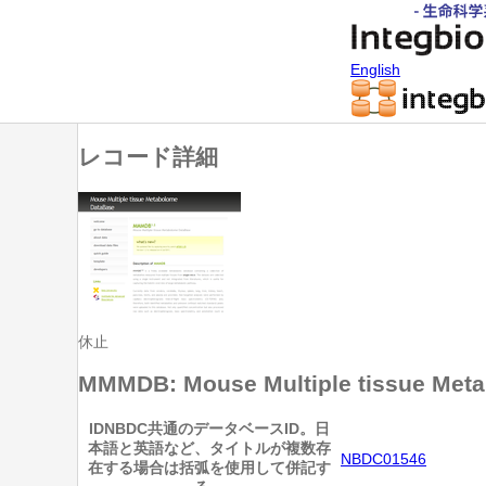
English
レコード詳細
休止
MMMDB: Mouse Multiple tissue Met
ID
NBDC共通のデータベースID。日
本語と英語など、タイトルが複数存
NBDC01546
在する場合は括弧を使用して併記す