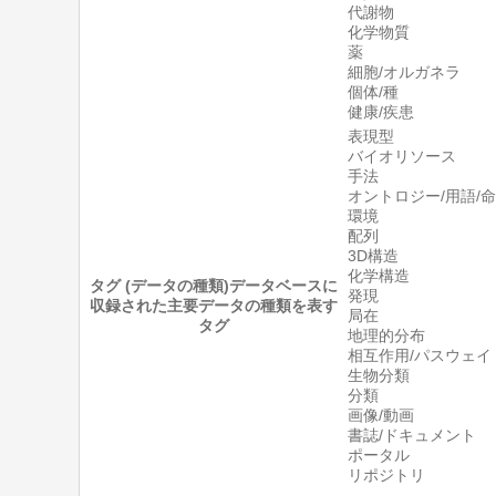
代謝物
化学物質
薬
細胞/オルガネラ
個体/種
健康/疾患
表現型
バイオリソース
手法
オントロジー/用語/
環境
配列
3D構造
化学構造
タグ (データの種類)
データベースに
発現
収録された主要データの種類を表す
局在
タグ
地理的分布
相互作用/パスウェイ
生物分類
分類
画像/動画
書誌/ドキュメント
ポータル
リポジトリ