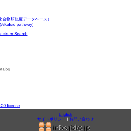
ns （化合物類似度データベース）
lkaloid pathway)
pectrum Search
atalog
C0 license
English
サイトポリシー
|
お問い合わせ