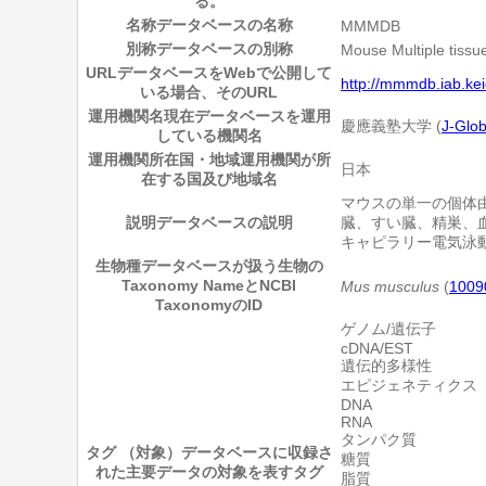
る。
名称
データベースの名称
MMMDB
別称
データベースの別称
Mouse Multiple tiss
URL
データベースをWebで公開して
http://mmmdb.iab.kei
いる場合、そのURL
運用機関名
現在データベースを運用
慶應義塾大学 (
J-Gl
している機関名
運用機関所在国・地域
運用機関が所
日本
在する国及び地域名
マウスの単一の個体
説明
データベースの説明
臓、すい臓、精巣、
キャピラリー電気泳動
生物種
データベースが扱う生物の
Taxonomy NameとNCBI
Mus musculus
(
1009
TaxonomyのID
ゲノム/遺伝子
cDNA/EST
遺伝的多様性
エピジェネティクス
DNA
RNA
タンパク質
タグ （対象）
データベースに収録さ
糖質
れた主要データの対象を表すタグ
脂質